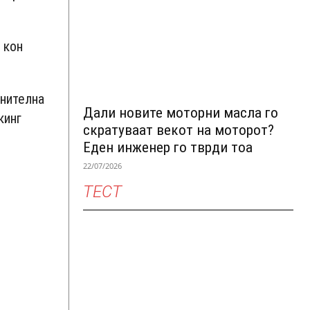
 кон
лнителна
Дали новите моторни масла го
кинг
скратуваат векот на моторот?
Еден инженер го тврди тоа
22/07/2026
ТЕСТ