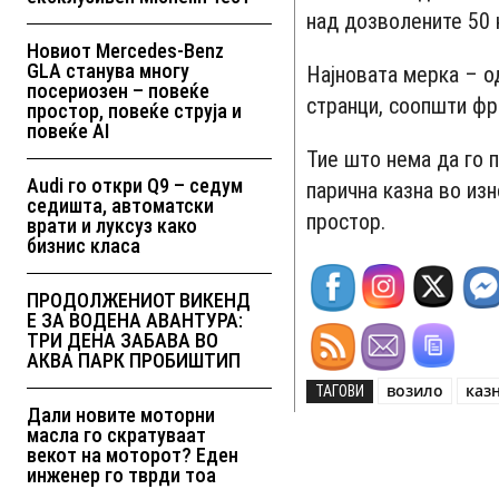
над дозволените 50 
Новиот Mercedes-Benz
GLA станува многу
Најновата мерка – о
посериозен – повеќе
странци, соопшти фр
простор, повеќе струја и
повеќе AI
Тие што нема да го 
Audi го откри Q9 – седум
парична казна во изн
седишта, автоматски
простор.
врати и луксуз како
бизнис класа
ПРОДОЛЖЕНИОТ ВИКЕНД
Е ЗА ВОДЕНА АВАНТУРА:
ТРИ ДЕНА ЗАБАВА ВО
АКВА ПАРК ПРОБИШТИП
возило
каз
ТАГОВИ
Дали новите моторни
масла го скратуваат
векот на моторот? Еден
инженер го тврди тоа