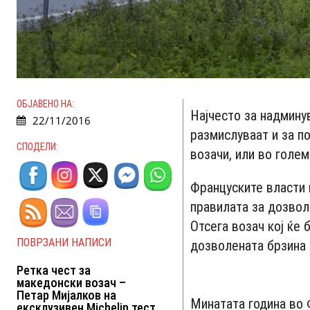
ОБЈАВЕНО НА:
Најчесто за надмину
22/11/2016
размислуваат и за п
СПОДЕЛИ:
возачи, или во голе
Француските власти 
правилата за дозвол
Отсега возач кој ќе 
ПОВРЗАНИ НАПИСИ
дозволената брзина 
Ретка чест за
македонски возач –
Петар Мијалков на
Минатата година во 
ексклузивен Michelin тест