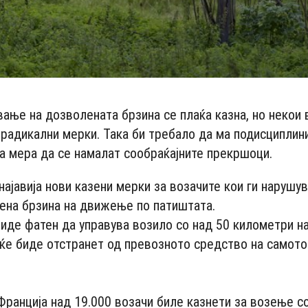
вање на дозволената брзина се плаќа казна, но некои 
орадикални мерки. Така би требало да ма подисциплин
ма мера да се намалат сообраќајните прекршоци.
најавија нови казени мерки за возачите кои ги нарушу
ена брзина на движење по патиштата.
биде фатен да управува возило со над 50 километри на
ќе биде отстранет од превозното средство на самото
- Advertisement -
Франција над 19.000 возачи биле казнети за возење с