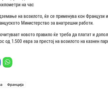
километри на час
дземање на возилото, ќе се применува кон Французи и
анцуското Министерство за внатрешни работи.
почитуваат новото правило ќе треба да платат и допо
ос од 1.500 евра за престој на возилото на казнен пар
на
Франција