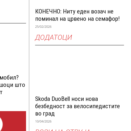
КОНЕЧНО: Ниту еден возач не
поминал на црвено на семафор!
25/02/2026
ДОДАТОЦИ
омобил?
ршоци што
т
Skoda DuoBell носи нова
безбедност за велосипедистите
во град
10/04/2026