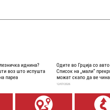
лезничка иднина?
Одитe во Грција со авт
шти воз што испушта
Список на „мали“ прек
на пареа
можат скапо да ве чина
12/07/2026