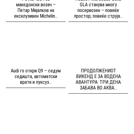
македонски возач –
GLA станува многу
Петар Мијалков на
посериозен – повеќе
ексклузивен Michelin...
простор, повеќе струја...
Audi го откри Q9 – седум
ПРОДОЛЖЕНИОТ
седишта, автоматски
ВИКЕНД Е ЗА ВОДЕНА
врати и луксуз...
АВАНТУРА: ТРИ ДЕНА
ЗАБАВА ВО АКВА...