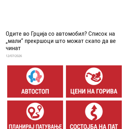
Одитe во Грција со автомобил? Список на
„мали“ прекршоци што можат скапо да ве
чинат
12/07/2026