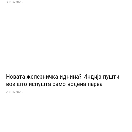
30/07/2026
Новата железничка иднина? Индија пушти
воз што испушта само водена пареа
20/07/2026