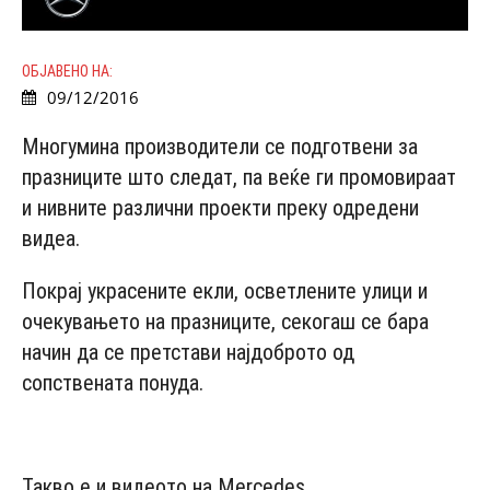
ОБЈАВЕНО НА:
09/12/2016
Многумина производители се подготвени за
празниците што следат, па веќе ги промовираат
и нивните различни проекти преку одредени
видеа.
Покрај украсените екли, осветлените улици и
очекувањето на празниците, секогаш се бара
начин да се претстави најдоброто од
сопствената понуда.
- Advertisement -
Такво е и видеото на Mercedes.