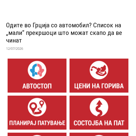
Одитe во Грција со автомобил? Список на
„мали“ прекршоци што можат скапо да ве
чинат
12/07/2026