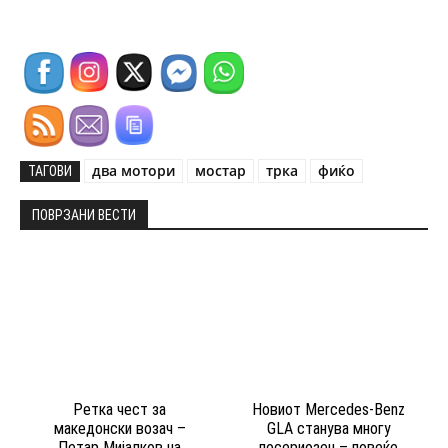
два мотори
мостар
трка
фиќо
ТАГОВИ
ПОВРЗАНИ ВЕСТИ
Ретка чест за
Новиот Mercedes-Benz
македонски возач –
GLA станува многу
Петар Мијалков на
посериозен – повеќе