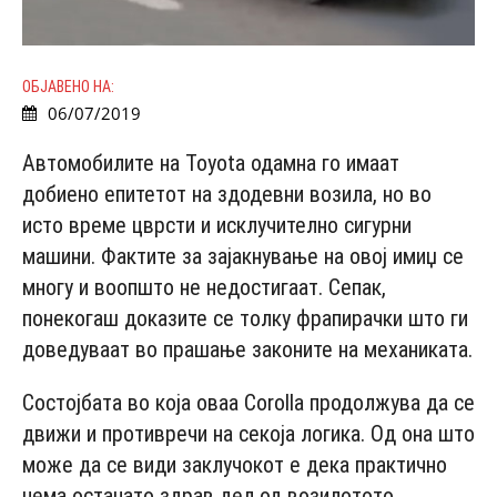
ОБЈАВЕНО НА:
06/07/2019
Автомобилите на Toyota одамна го имаат
добиено епитетот на здодевни возила, но во
исто време цврсти и исклучително сигурни
машини. Фактите за зајакнување на овој имиџ се
многу и воопшто не недостигаат. Сепак,
понекогаш доказите се толку фрапирачки што ги
доведуваат во прашање законите на механиката.
Состојбата во која оваа Corolla продолжува да се
движи и противречи на секоја логика. Од она што
може да се види заклучокот е дека практично
нема останато здрав дел од возилотото.