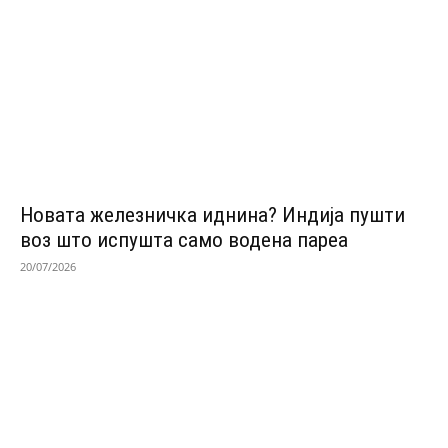
Новата железничка иднина? Индија пушти
воз што испушта само водена пареа
20/07/2026