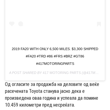
2019 FA20 WITH ONLY 6,500 MILES. $3,300 SHIPPED
#FA20 #TRD #86 #FRS #BRZ #GT86
#417MOTORINGPARTS
A POST SHARED BY
417 MOTORING PARTS
(@417MOTORINGPARTS) ON
Од огласите за продажба на деловите од веќе
расечената Toyota станува јасно дека е
произведена оваа година и успеала да помине
10.459 километри пред несреќата.