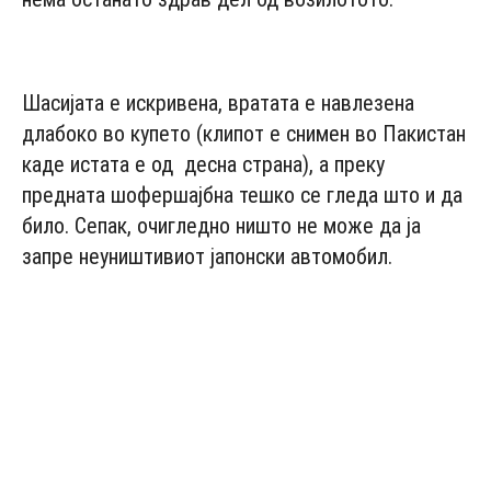
- Advertisement -
Шасијата е искривена, вратата е навлезена
длабоко во купето (клипот е снимен во Пакистан
каде истата е од десна страна), а преку
предната шофершајбна тешко се гледа што и да
било. Сепак, очигледно ништо не може да ја
запре неуништивиот јапонски автомобил.