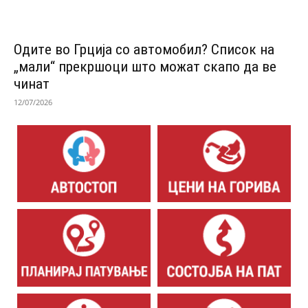
Одитe во Грција со автомобил? Список на
„мали“ прекршоци што можат скапо да ве
чинат
12/07/2026