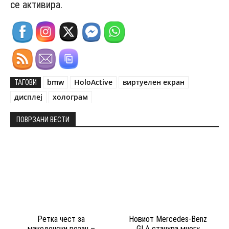
се активира.
bmw
HoloActive
виртуелен екран
ТАГОВИ
дисплеј
холограм
ПОВРЗАНИ ВЕСТИ
Ретка чест за
Новиот Mercedes-Benz
македонски возач –
GLA станува многу