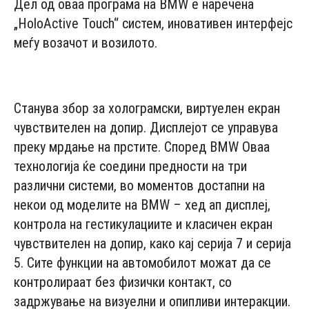
Дел од оваа програма на BMW е наречена
„HoloActive Touch“ систем, иновативен интерфејс
меѓу возачот и возилото.
- Advertisement -
Станува збор за холограмски, виртуелен екран
чувствителен на допир. Дисплејот се управува
преку мрдање на прстите. Според BMW Оваа
технологија ќе соедини предности на три
различни системи, во моментов достапни на
некои од моделите на BMW – хед ап дисплеј,
контрола на гестикулациите и класичен екран
чувствителен на допир, како кај серија 7 и серија
5. Сите функции на автомобилот можат да се
контролираат без физички контакт, со
задржување на визуелни и опипливи интеракции.