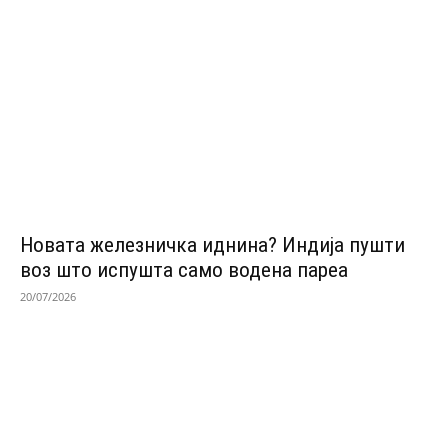
Новата железничка иднина? Индија пушти
воз што испушта само водена пареа
20/07/2026