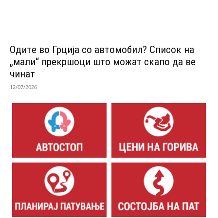
Одитe во Грција со автомобил? Список на
„мали“ прекршоци што можат скапо да ве
чинат
12/07/2026