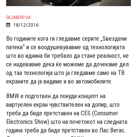
ОБЈАВЕНО НА:
18/12/2016
Во годините кога ги гледавме серите „Ѕвездени
патеки“ и се воодушевувавме од технологијата
што во иднина би требало да стане реалност, не
се надевавме дека ќе можеме да дочекаме дел
од таа технологија што ја гледавме само на ТВ
екраните да ја видиме и во автомобилите.
BMW е подготвен да понуди концепт на
виртуелен екран чувствителен на допир, што
треба да биде претставен на CES (Consumer
Electronics Show) што на почетокот на следната
година треба да биде претставен во Лас Вегас.