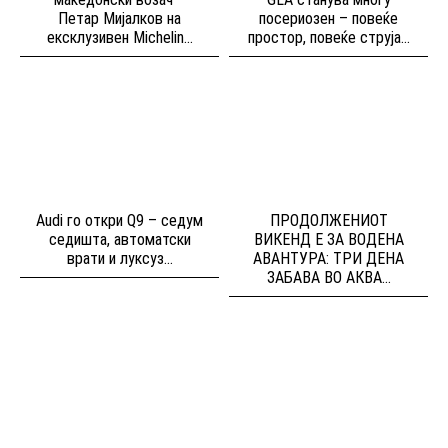
Петар Мијалков на
посериозен – повеќе
ексклузивен Michelin...
простор, повеќе струја...
Audi го откри Q9 – седум
ПРОДОЛЖЕНИОТ
седишта, автоматски
ВИКЕНД Е ЗА ВОДЕНА
врати и луксуз...
АВАНТУРА: ТРИ ДЕНА
ЗАБАВА ВО АКВА...