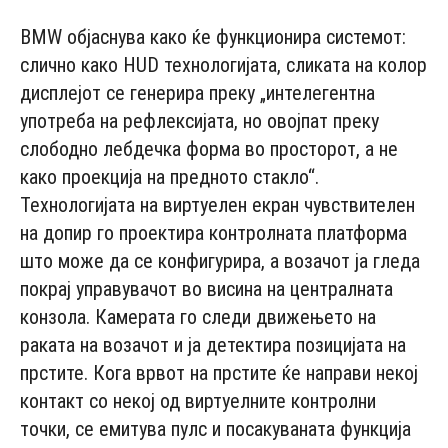
BMW објаснува како ќе функционира системот:
слично како HUD технологијата, сликата на колор
дисплејот се генерира преку „интелегентна
употреба на рефлексијата, но овојпат преку
слободно лебдечка форма во просторот, а не
како проекција на предното стакло“.
Технологијата на виртуелен екран чувствителен
на допир го проектира контролната платформа
што може да се конфигурира, а возачот ја гледа
покрај управувачот во висина на централната
конзола. Камерата го следи движењето на
раката на возачот и ја детектира позицијата на
прстите. Кога врвот на прстите ќе направи некој
контакт со некој од виртуелните контролни
точки, се емитува пулс и посакуваната функција