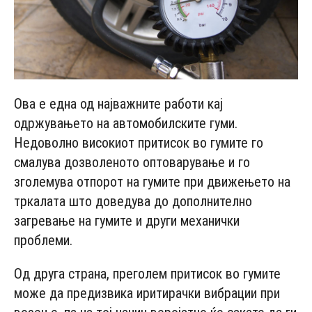
Ова е една од најважните работи кај
одржувањето на автомобилските гуми.
Недоволно високиот притисок во гумите го
смалува дозволеното оптоварување и го
зголемува отпорот на гумите при движењето на
тркалата што доведува до дополнително
загревање на гумите и други механички
проблеми.
Од друга страна, преголем притисок во гумите
може да предизвика иритирачки вибрации при