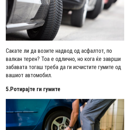
Сакате ли да возите надвод од асфалтот, по
валкан терен? Тоа е одлично, но кога ќе заврши
забавата тогаш треба да ги исчистите гумите од
вашиот автомобил.
5.
Ротирајте ги гумите