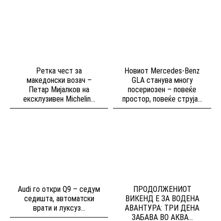
Ретка чест за
Новиот Mercedes-Benz
македонски возач –
GLA станува многу
Петар Мијалков на
посериозен – повеќе
ексклузивен Michelin...
простор, повеќе струја...
Audi го откри Q9 – седум
ПРОДОЛЖЕНИОТ
седишта, автоматски
ВИКЕНД Е ЗА ВОДЕНА
врати и луксуз...
АВАНТУРА: ТРИ ДЕНА
ЗАБАВА ВО АКВА...