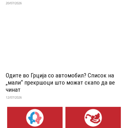
20/07/2026
Одитe во Грција со автомобил? Список на
„мали“ прекршоци што можат скапо да ве
чинат
12/07/2026