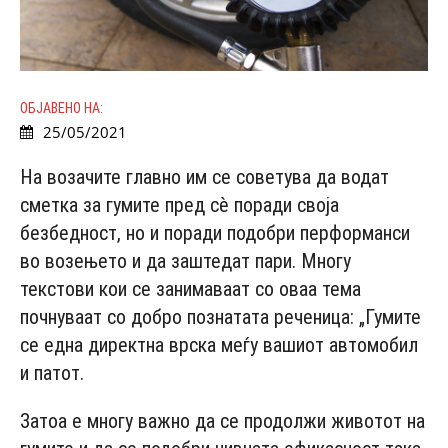
ОБЈАВЕНО НА:
25/05/2021
На возачите главно им се советува да водат
сметка за гумите пред сè поради своја
безбедност, но и поради подобри перформанси
во возењето и да заштедат пари. Многу
текстови кои се занимаваат со оваа тема
почнуваат со добро познатата реченица: „Гумите
се една директна врска меѓу вашиот автомобил
и патот.
Затоа е многу важно да се продолжи животот на