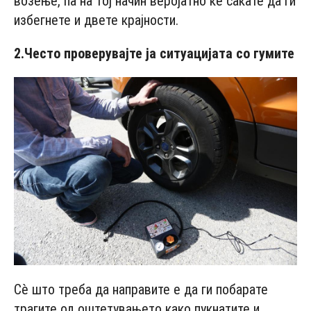
возење, па на тој начин веројатно ќе сакате да ги
избегнете и двете крајности.
2.
Често проверувајте ја ситуацијата со гумите
Сè што треба да направите е да ги побарате
трагите од оштетувањето како пукнатите и