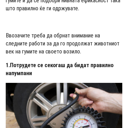
гумите и да се подобри нивната ефикасност така
што правилно ќе ги одржувате.
- Advertisement -
Ввозачите треба да обрнат внимание на
следните работи за да го продолжат животниот
век на гумите на своето возило.
1.
Потрудете се секогаш да бидат правилно
напумпани