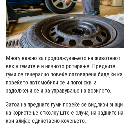
Многу важно за продолжувањето на животниот
век н гумите е и нивното ротирање. Предните
гуми се генерално повеќе оптоварени бидејќи кај
повеќето автомобили се и погонски, а
задолжени се и за управување на возилото.
Затоа на предните гуми повеќе се видливи знаци
на користење отколку што е случај на задните на
кои влијае единствено кочењето.