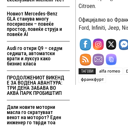
Citroen.
Новиот Mercedes-Benz
GLA станува многу
Официјално во Франк
посериозен – повеќе
Ford, Infiniti, Jeep, 
простор, повеќе струја и
повеќе AI
Audi го откри Q9 – седум
седишта, автоматски
врати и луксуз како
бизнис класа
alfa romeo
ТАГОВИ
ПРОДОЛЖЕНИОТ ВИКЕНД
франкфурт
Е ЗА ВОДЕНА АВАНТУРА:
ТРИ ДЕНА ЗАБАВА ВО
АКВА ПАРК ПРОБИШТИП
Дали новите моторни
масла го скратуваат
векот на моторот? Еден
инженер го тврди тоа