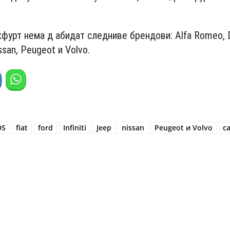
фурт нема д абидат следниве брендови: Alfa Romeo, D
Nissan, Peugeot и Volvo.
DS
fiat
ford
Infiniti
Jeep
nissan
Peugeot и Volvo
с