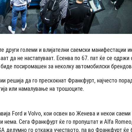
те други големи и влијателни саемски манифестации и
ат да не настапуваат. Есенва по 67. пат ќе се одржи
е биде посиромашен за неколку автомобилски брендов
ии решија да го прескокнат Франкфурт, најчесто пора
ија или намалување на трошоците.
- Advertisement -
авија Ford и Volvo, кои освен во Женева и некои саеми
и нема. Сега Франкфурт ќе го пропуштат и Alfa Romeo
SA делумно го откажа учеството, па во Франкфурт ќе