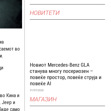
НОВИТЕТИ
ма
 саемот во
и.
Новиот Mercedes-Benz GLA
ди
станува многу посериозен –
повеќе простор, повеќе струја и
повеќе AI
31/07/2026
 во Кина и
МАГАЗИН
, Jeep и
 биде само