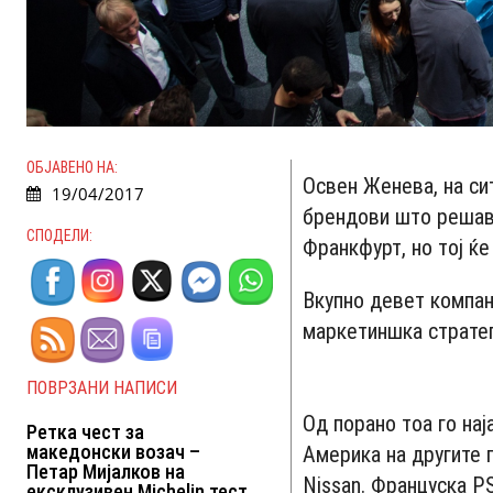
ОБЈАВЕНО НА:
Освен Женева, на си
19/04/2017
брендови што решава
СПОДЕЛИ:
Франкфурт, но тој ќ
Вкупно девет компан
маркетиншка стратег
ПОВРЗАНИ НАПИСИ
Од порано тоа го нај
Ретка чест за
македонски возач –
Америка на другите г
Петар Мијалков на
Nissan. Француска P
ексклузивен Michelin тест