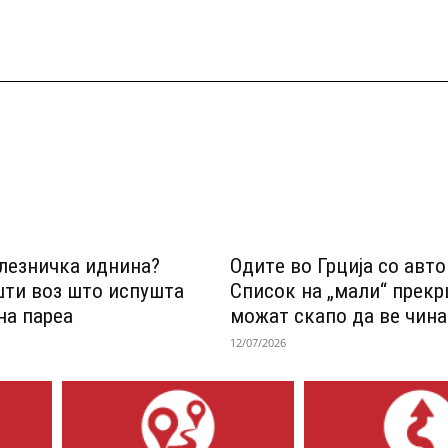
лезничка иднина?
Одитe во Грција со авт
шти воз што испушта
Список на „мали“ прек
на пареа
можат скапо да ве чина
12/07/2026