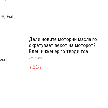
S, Fiat,
Дали новите моторни масла го
скратуваат векот на моторот?
Еден инженер го тврди тоа
22/07/2026
аем
ТЕСТ