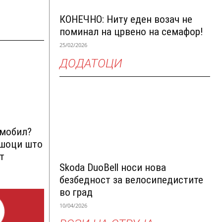
КОНЕЧНО: Ниту еден возач не
поминал на црвено на семафор!
25/02/2026
ДОДАТОЦИ
омобил?
ршоци што
т
Skoda DuoBell носи нова
безбедност за велосипедистите
во град
10/04/2026