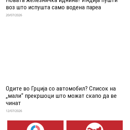
воз што испушта само водена пареа
20/07/2026
Одитe во Грција со автомобил? Список на
„мали“ прекршоци што можат скапо да ве
чинат
12/07/2026