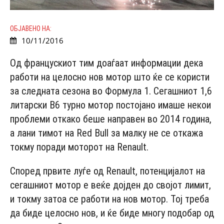
ОБЈАВЕНО НА:
10/11/2016
Од францускиот тим доаѓаат информации дека
работи на целосно нов мотор што ќе се користи
за следната сезона во Формула 1. Сегашниот 1,6
литарски В6 турно мотор постојано имаше некои
проблеми откако беше направен во 2014 година,
а лани тимот на Red Bull за малку не се откажа
токму поради моторот на Renault.
Според првите луѓе од Renault, потенцијалот на
сегашниот мотор е веќе дојден до својот лимит,
и токму затоа се работи на нов мотор. Тој треба
да биде целосно нов, и ќе биде многу подобар од