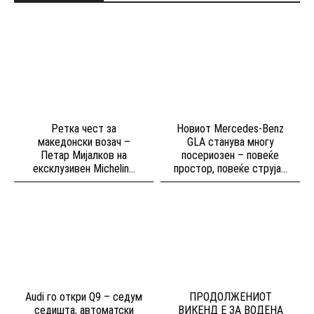
Ретка чест за
Новиот Mercedes-Benz
македонски возач –
GLA станува многу
Петар Мијалков на
посериозен – повеќе
ексклузивен Michelin...
простор, повеќе струја...
Audi го откри Q9 – седум
ПРОДОЛЖЕНИОТ
седишта, автоматски
ВИКЕНД Е ЗА ВОДЕНА