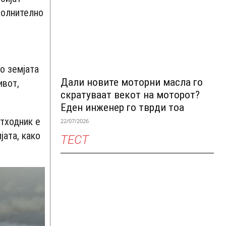
полнително
о земјата
Дали новите моторни масла го
ивот,
скратуваат векот на моторот?
Еден инженер го тврди тоа
етходник е
22/07/2026
јата, како
ТЕСТ