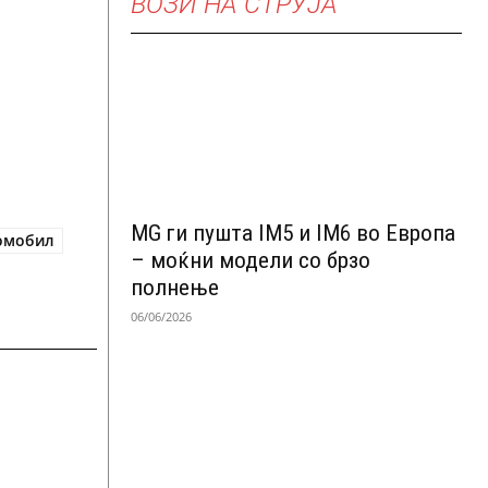
ВОЗИ НА СТРУЈА
MG ги пушта IM5 и IM6 во Европа
омобил
– моќни модели со брзо
полнење
06/06/2026