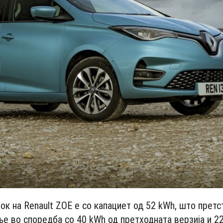
ок на Renault ZOE е со капациет од 52 kWh, што претс
е во споредба со 40 kWh од претходната верзија и 2