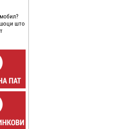
омобил?
ршоци што
т