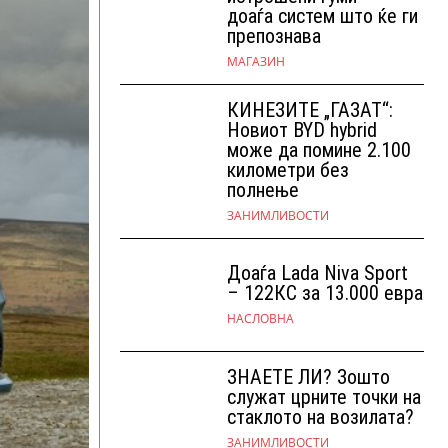
доаѓа систем што ќе ги
препознава
МАГАЗИН
КИНЕЗИТЕ „ГАЗАТ“:
Новиот BYD hybrid
може да помине 2.100
километри без
полнење
ЗАНИМЛИВОСТИ
Доаѓа Lada Niva Sport
– 122КС за 13.000 евра
НАСЛОВНА
ЗНАЕТЕ ЛИ? Зошто
служат црните точки на
стаклото на возилата?
ЗАНИМЛИВОСТИ