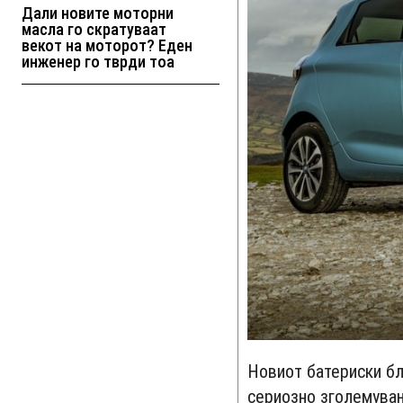
Дали новите моторни
масла го скратуваат
векот на моторот? Еден
инженер го тврди тоа
Новиот батериски бл
сериозно зголемувањ