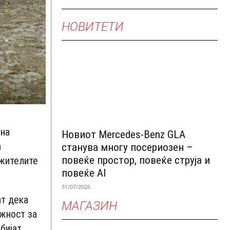
НОВИТЕТИ
 на
Новиот Mercedes-Benz GLA
а
станува многу посериозен –
повеќе простор, повеќе струја и
 жителите
повеќе AI
31/07/2026
ат дека
МАГАЗИН
ожност за
бијат