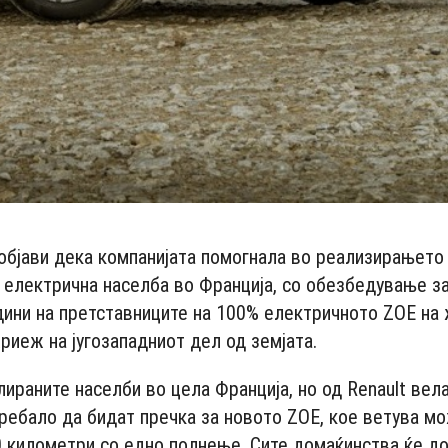
 објави дека компанијата помогнала во реализирањето
 електрична населба во Франција, со обезбедување з
дини на претставниците на 100% електричното ZOE на
риеж на југозападниот дел од земјата.
лираните населби во цела Франција, но од Renault вел
 требало да бидат пречка за новото ZOE, кое ветува м
 километри со едно полнење. Сите домаќинства ќе до