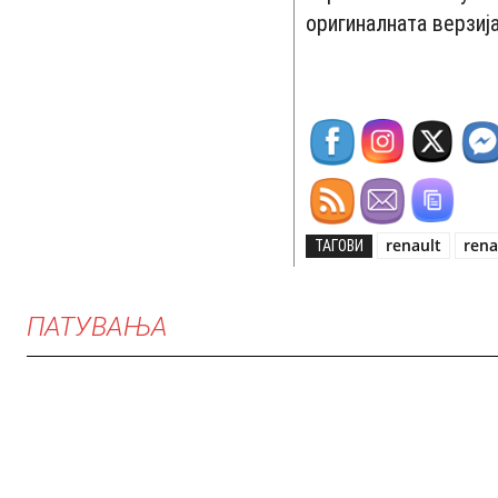
оригиналната верзиј
renault
rena
ТАГОВИ
ПАТУВАЊА