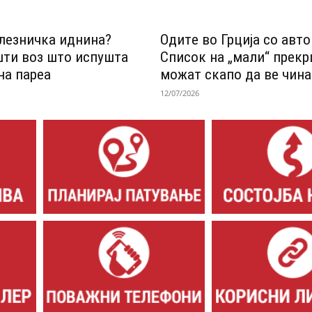
лезничка иднина?
Одитe во Грција со авт
шти воз што испушта
Список на „мали“ прек
на пареа
можат скапо да ве чина
12/07/2026