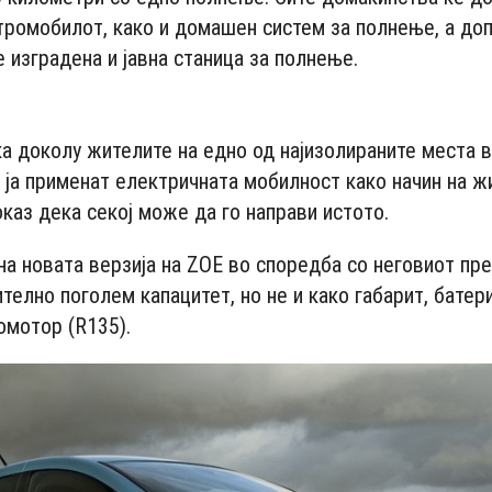
тромобилот, како и домашен систем за полнење, а до
 изградена и јавна станица за полнење.
- Advertisement -
ка доколу жителите на едно од најизолираните места в
а ја применат електричната мобилност како начин на ж
оказ дека секој може да го направи истото.
на новата верзија на ZOE во споредба со неговиот пр
телно поголем капацитет, но не и како габарит, батери
омотор (R135).