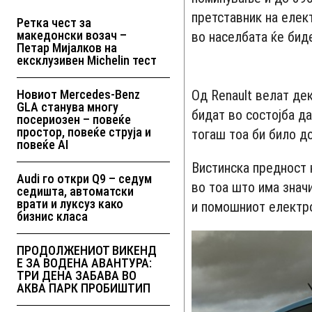
претставник на елек
Ретка чест за
македонски возач –
во населбата ќе биде
Петар Мијалков на
ексклузивен Michelin тест
Новиот Mercedes-Benz
Од Renault велат де
GLA станува многу
бидат во состојба д
посериозен – повеќе
простор, повеќе струја и
тогаш тоа би било д
повеќе AI
Вистинска предност 
Audi го откри Q9 – седум
во тоа што има значи
седишта, автоматски
врати и луксуз како
и помошниот електр
бизнис класа
ПРОДОЛЖЕНИОТ ВИКЕНД
Е ЗА ВОДЕНА АВАНТУРА:
ТРИ ДЕНА ЗАБАВА ВО
АКВА ПАРК ПРОБИШТИП