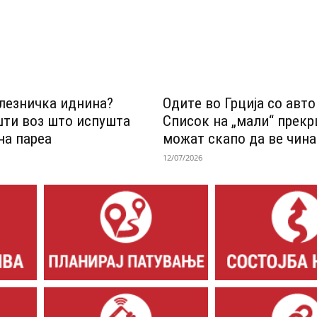
лезничка иднина?
Одитe во Грција со авт
шти воз што испушта
Список на „мали“ прек
на пареа
можат скапо да ве чина
12/07/2026