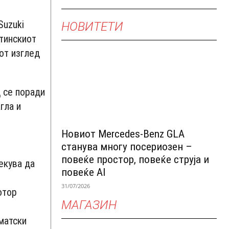
Suzuki
НОВИТЕТИ
стинскиот
от изглед
д се поради
гла и
Новиот Mercedes-Benz GLA
станува многу посериозен –
повеќе простор, повеќе струја и
екува да
повеќе AI
31/07/2026
отор
МАГАЗИН
оматски