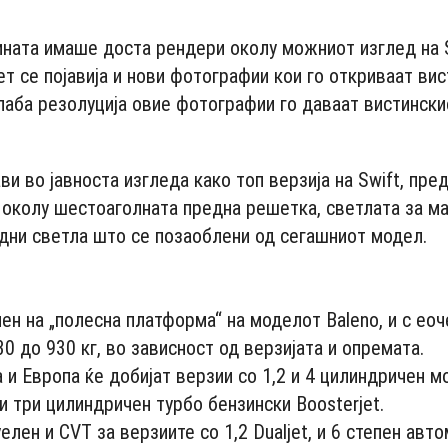
ината имаше доста рендери околу можниот изглед на 
нет се појавија и нови фотографии кои го откриваат ви
слаба резолуција овие фотографии го даваат вистински
и во јавноста изгледа како топ верзија на Swift, пре
околу шестоаголната предна решетка, светлата за ма
дни светла што се позаоблени од сегашниот модел.
- Advertisement -
ен на „полесна платформа“ на моделот Baleno, и с еоч
0 до 930 кг, во зависност од верзијата и опремата.
 и Европа ќе добијат верзии со 1,2 и 4 цилиндричен м
ски три цилиндричен турбо бензински Boosterjet.
елен и CVT за верзиите со 1,2 Dualjet, и 6 степен авт