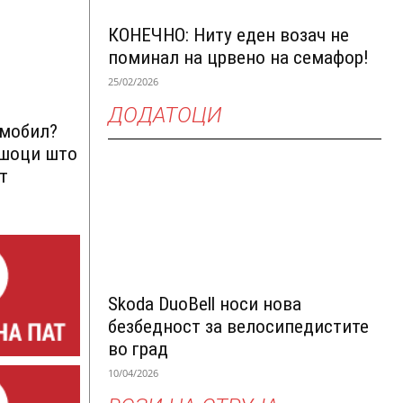
КОНЕЧНО: Ниту еден возач не
поминал на црвено на семафор!
25/02/2026
ДОДАТОЦИ
омобил?
ршоци што
т
Skoda DuoBell носи нова
безбедност за велосипедистите
во град
10/04/2026