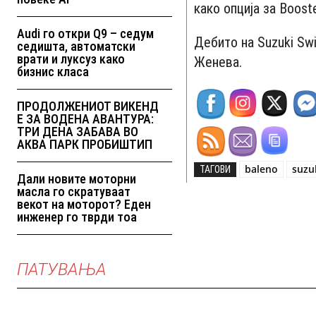
како опција за Booste
Audi го откри Q9 – седум
Дебито на Suzuki Swi
седишта, автоматски
врати и луксуз како
Женева.
бизнис класа
ПРОДОЛЖЕНИОТ ВИКЕНД
Е ЗА ВОДЕНА АВАНТУРА:
ТРИ ДЕНА ЗАБАВА ВО
АКВА ПАРК ПРОБИШТИП
baleno
suzu
ТАГОВИ
Дали новите моторни
масла го скратуваат
векот на моторот? Еден
инженер го тврди тоа
ПАТУВАЊА