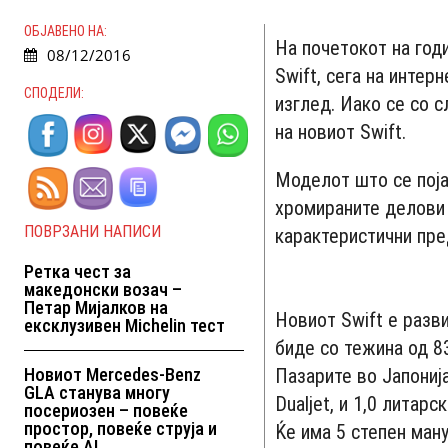
ОБЈАВЕНО НА:
На почетокот на год
08/12/2016
Swift, сега на интер
СПОДЕЛИ:
изглед. Иако се со 
на новиот Swift.
Моделот што се појав
хромираните делови 
ПОВРЗАНИ НАПИСИ
карактеристични пре
Ретка чест за
македонски возач –
Петар Мијалков на
Новиот Swift е разви
ексклузивен Michelin тест
биде со тежина од 83
Новиот Mercedes-Benz
Пазарите во Јапонија
GLA станува многу
Dualjet, и 1,0 литар
посериозен – повеќе
простор, повеќе струја и
Ќе има 5 степен ману
повеќе AI