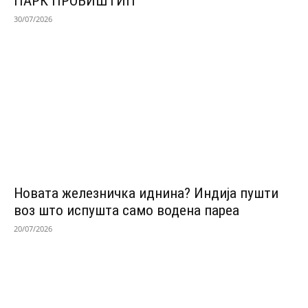
ПАРК ПРОБИШТИП
30/07/2026
Новата железничка иднина? Индија пушти
воз што испушта само водена пареа
20/07/2026