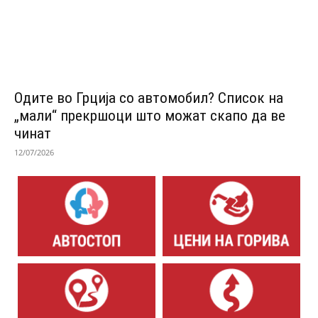
Одитe во Грција со автомобил? Список на
„мали“ прекршоци што можат скапо да ве
чинат
12/07/2026