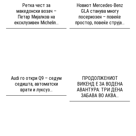
Ретка чест за
Новиот Mercedes-Benz
македонски возач –
GLA станува многу
Петар Мијалков на
посериозен – повеќе
ексклузивен Michelin...
простор, повеќе струја...
Audi го откри Q9 – седум
ПРОДОЛЖЕНИОТ
седишта, автоматски
ВИКЕНД Е ЗА ВОДЕНА
врати и луксуз...
АВАНТУРА: ТРИ ДЕНА
ЗАБАВА ВО АКВА...