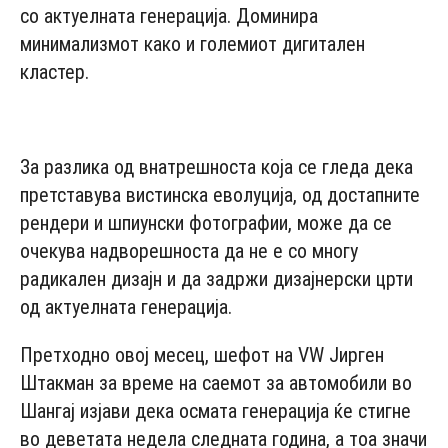
со актуелната генерација. Доминира
минимализмот како и големиот дигитален
кластер.
- Advertisement -
За разлика од внатрешноста која се гледа дека
претставува вистинска еволуција, од достапните
рендери и шпиунски фотографии, може да се
очекува надворешноста да не е со многу
радикален дизајн и да задржи дизајнерски црти
од актуелната генерација.
Претходно овој месец, шефот на VW Јирген
Штакман за време на саемот за автомобили во
Шангај изјави дека осмата генерација ќе стигне
во деветата недела следната година, а тоа значи