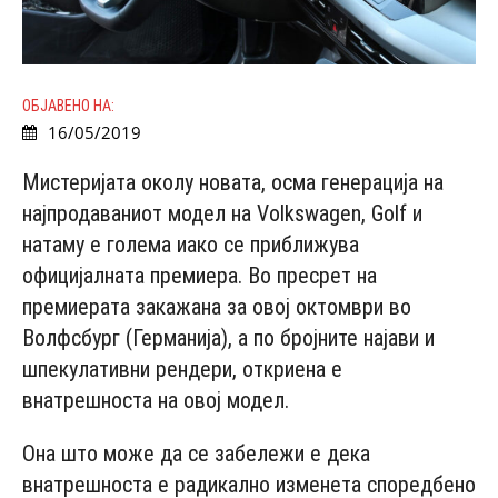
ОБЈАВЕНО НА:
16/05/2019
Мистеријата околу новата, осма генерација на
најпродаваниот модел на Volkswagen, Golf и
натаму е голема иако се приближува
официјалната премиера. Во пресрет на
премиерата закажана за овој октомври во
Волфсбург (Германија), а по броjните најави и
шпекулативни рендери, откриена е
внатрешноста на овој модел.
Она што може да се забележи е дека
внатрешноста е радикално изменета споредбено