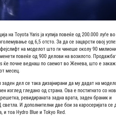
ија на Toyota Yaris ја купија повеќе од 200.000 луѓе во
големување од 6,5 отсто. За да се зацврсти овој успе
 фејслифт на моделот што ги чинеше околу 90 милиони
менети повеќе од 900 делови на возилото. Продажба
is ќе почне веднаш по саемот во Женева, што е закаж
от месец.
и заден дел се така дизајнирани да му дадат на модел
чен изглед гледано од страна. Ова е постигнато со но
 решетка, ревидираната задна врата, заден браник и
 светла. И дополнителни две бои за каросеријата се
, и тоа Hydro Blue и Tokyo Red.