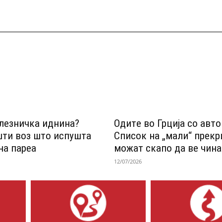
лезничка иднина?
Одитe во Грција со авт
шти воз што испушта
Список на „мали“ прек
на пареа
можат скапо да ве чина
12/07/2026