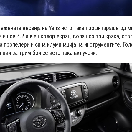
ежената верзија на Yaris исто така профитираше од м
и и нов 4.2 инчен колор екран, волан со три крака, отв
а пропелери и сина илуминација на инструментите. Гол
пции за трим бои се исто така вклучени.