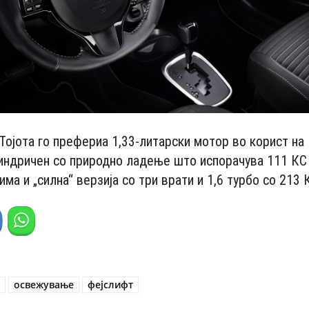
Тојота го префериа 1,33-литарски мотор во корист на 
индричен со природно ладење што испорачува 111 КС
ма и „силна“ верзија со три врати и 1,6 турбо со 213 
s
освежување
фејслифт