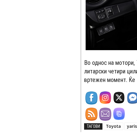
Во однос на мотори, 
литарски четири цил
вртежен момент. Ќе и
Toyota
yari
ТАГОВИ