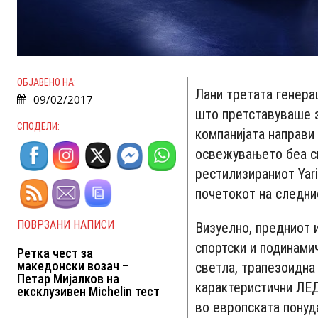
ОБЈАВЕНО НА:
Лани третата генерац
09/02/2017
што претставуваше з
СПОДЕЛИ:
компанијата направи
освежувањето беа с
рестилизираниот Yar
почетокот на следни
ПОВРЗАНИ НАПИСИ
Визуелно, предниот 
спортски и подинами
Ретка чест за
македонски возач –
светла, трапезоидна
Петар Мијалков на
карактеристични ЛЕД
ексклузивен Michelin тест
во европската понуда