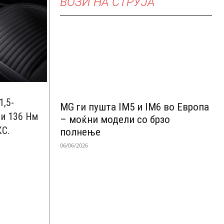
ВОЗИ НА СТРУЈА
1,5-
MG ги пушта IM5 и IM6 во Европа
 и 136 Нм
– моќни модели со брзо
КС.
полнење
06/06/2026