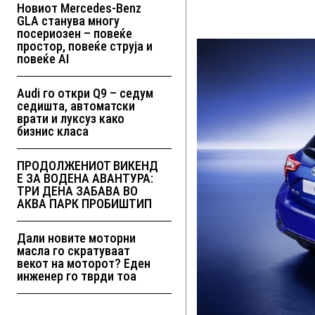
Новиот Mercedes-Benz
GLA станува многу
посериозен – повеќе
простор, повеќе струја и
повеќе AI
Audi го откри Q9 – седум
седишта, автоматски
врати и луксуз како
бизнис класа
ПРОДОЛЖЕНИОТ ВИКЕНД
Е ЗА ВОДЕНА АВАНТУРА:
ТРИ ДЕНА ЗАБАВА ВО
АКВА ПАРК ПРОБИШТИП
Дали новите моторни
масла го скратуваат
векот на моторот? Еден
инженер го тврди тоа