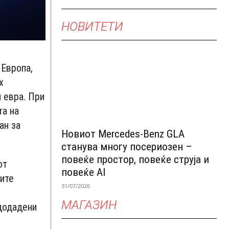
НОВИТЕТИ
 Европа,
х
 евра. При
та на
ан за
Новиот Mercedes-Benz GLA
станува многу посериозен –
повеќе простор, повеќе струја и
от
повеќе AI
вите
31/07/2026
МАГАЗИН
 додадени