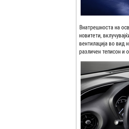
Внатрешноста на осв
новитети, вклучувајќ
вентилација во вид н
различен теписон и о