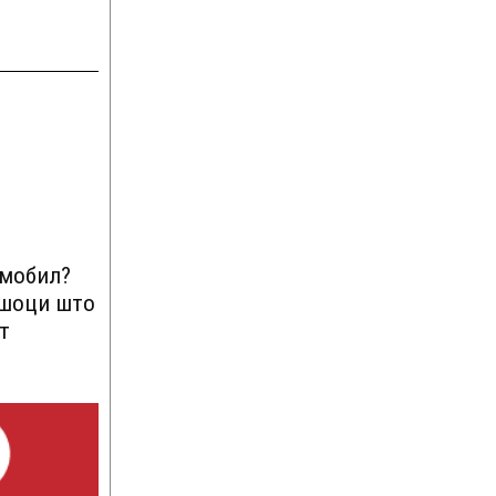
омобил?
ршоци што
т