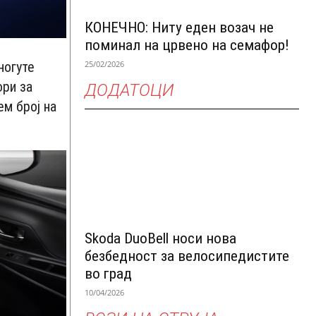
КОНЕЧНО: Ниту еден возач не
поминал на црвено на семафор!
25/02/2026
ногуте
ори за
ДОДАТОЦИ
ем број на
Skoda DuoBell носи нова
безбедност за велосипедистите
во град
10/04/2026