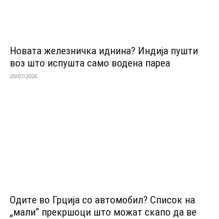
Новата железничка иднина? Индија пушти
воз што испушта само водена пареа
20/07/2026
Одитe во Грција со автомобил? Список на
„мали“ прекршоци што можат скапо да ве