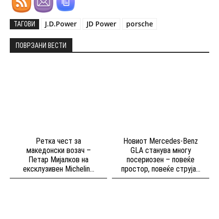
J.D.Power
JD Power
porsche
ТАГОВИ
ПОВРЗАНИ ВЕСТИ
Ретка чест за
Новиот Mercedes-Benz
македонски возач –
GLA станува многу
Петар Мијалков на
посериозен – повеќе
ексклузивен Michelin...
простор, повеќе струја...