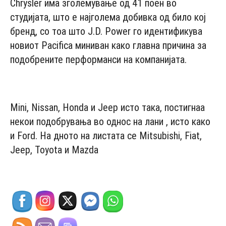
Chrysler има зголемување од 41 поен во
студијата, што е најголема добивка од било кој
бренд, со тоа што J.D. Power го идентификува
новиот Pacifica миниван како главна причина за
подобрените перформанси на компанијата.
- Advertisement -
Mini, Nissan, Honda и Jeep исто така, постигнаа
некои подобрувања во однос на лани , исто како
и Ford. На дното на листата се Mitsubishi, Fiat,
Jeep, Toyota и Mazda