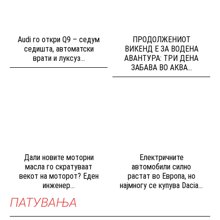
Audi го откри Q9 – седум
ПРОДОЛЖЕНИОТ
седишта, автоматски
ВИКЕНД Е ЗА ВОДЕНА
врати и луксуз...
АВАНТУРА: ТРИ ДЕНА
ЗАБАВА ВО АКВА...
Дали новите моторни
Електричните
масла го скратуваат
автомобили силно
векот на моторот? Еден
растат во Европа, но
инженер...
најмногу се купува Dacia...
ПАТУВАЊА