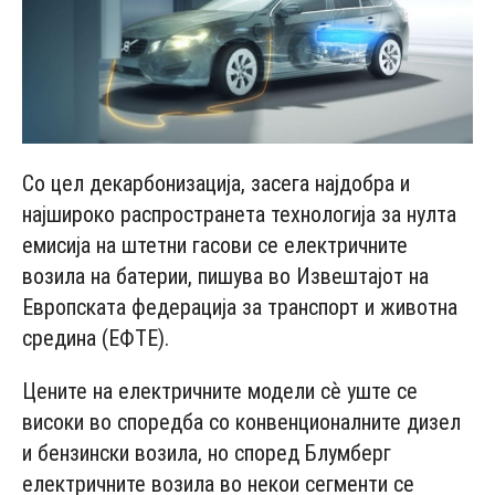
Со цел декарбонизација, засега најдобра и
најшироко распространета технологија за нулта
емисија на штетни гасови се електричните
возила на батерии, пишува во Извештајот на
Европската федерација за транспорт и животна
средина (ЕФТЕ).
Цените на електричните модели сѐ уште се
високи во споредба со конвенционалните дизел
и бензински возила, но според Блумберг
електричните возила во некои сегменти се