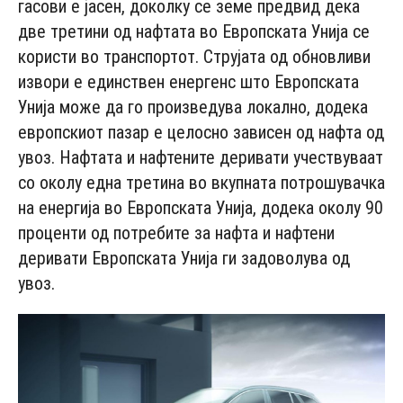
гасови е јасен, доколку се земе предвид дека
две третини од нафтата во Европската Унија се
користи во транспортот. Струјата од обновливи
извори е единствен енергенс што Европската
Унија може да го произведува локално, додека
европскиот пазар е целосно зависен од нафта од
увоз. Нафтата и нафтените деривати учествуваат
со околу една третина во вкупната потрошувачка
на енергија во Европската Унија, додека околу 90
проценти од потребите за нафта и нафтени
деривати Европската Унија ги задоволува од
увоз.