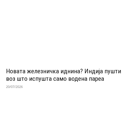
Новата железничка иднина? Индија пушти
воз што испушта само водена пареа
20/07/2026