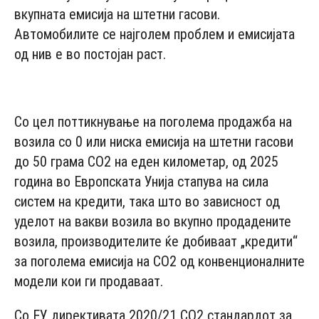
вкупната емисија на штетни гасови.
Автомобилите се најголем проблем и емисијата
од нив е во постојан раст.
- Advertisement -
Со цел поттикнување на поголема продажба на
возила со 0 или ниска емисија на штетни гасови
до 50 грама CO2 на еден километар, од 2025
година во Европската Унија стапува на сила
систем на кредити, така што во зависност од
уделот на вакви возила во вкупно продадените
возила, производителите ќе добиваат „кредити“
за поголема емисија на CO2 од конвенционалните
модели кои ги продаваат.
Со ЕУ директивата 2020/21 CO2 стандардот за