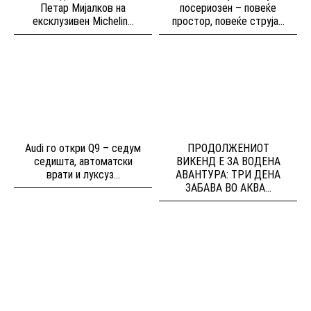
Петар Мијалков на
посериозен – повеќе
ексклузивен Michelin...
простор, повеќе струја...
Audi го откри Q9 – седум
ПРОДОЛЖЕНИОТ
седишта, автоматски
ВИКЕНД Е ЗА ВОДЕНА
врати и луксуз...
АВАНТУРА: ТРИ ДЕНА
ЗАБАВА ВО АКВА...