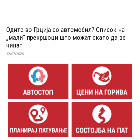
Одитe во Грција со автомобил? Список на
„мали“ прекршоци што можат скапо да ве
чинат
12/07/2026