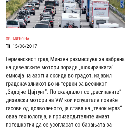
ОБЈАВЕНО НА:
15/06/2017
Германскиот град Минхен размислува за забрана
на дизелските мотори поради „шокирачката“
емисија на азотни оксиди во градот, изјавил
градоначалникот во интервки за весникот
„Зидојче Цајтунг“. По скандалот со „расипаните“
дизелски мотори на VW кои испуштале повеќе
гасови од дозволеното, ја става на „тенок мраз“
оваа технологија, и производителите имаат
потешкотии да се усогласат со барањата за