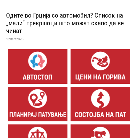
Одитe во Грција со автомобил? Список на
„мали“ прекршоци што можат скапо да ве
чинат
12/07/2026