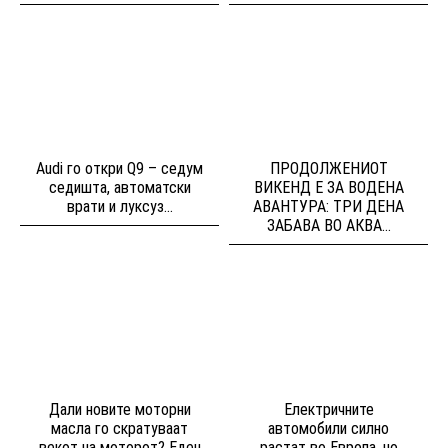
Audi го откри Q9 – седум
ПРОДОЛЖЕНИОТ
седишта, автоматски
ВИКЕНД Е ЗА ВОДЕНА
врати и луксуз...
АВАНТУРА: ТРИ ДЕНА
ЗАБАВА ВО АКВА...
Дали новите моторни
Електричните
масла го скратуваат
автомобили силно
векот на моторот? Еден
растат во Европа, но