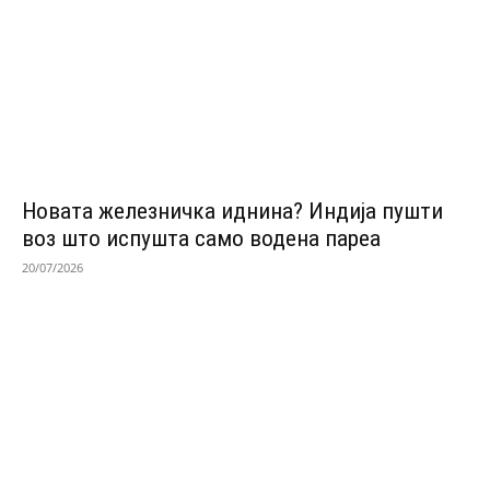
Новата железничка иднина? Индија пушти
воз што испушта само водена пареа
20/07/2026