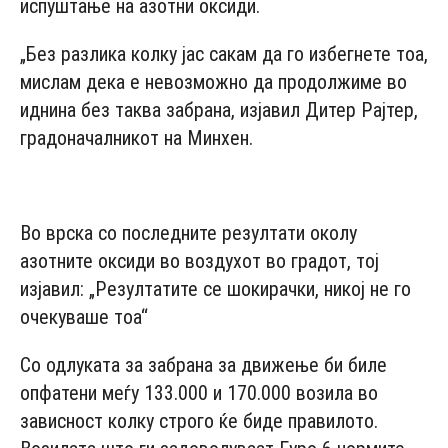
испуштање на азотни оксиди.
„Без разлика колку јас сакам да го избегнете тоа,
мислам дека е невозможно да продолжиме во
иднина без таква забрана, изјавил Дитер Рајтер,
градоначалникот на Минхен.
- Advertisement -
Во врска со последните резултати околу
азотните оксиди во воздухот во градот, тој
изјавил: „Резултатите се шокирачки, никој не го
очекуваше тоа“
Со одлуката за забрана за движење би биле
опфатени меѓу 133.000 и 170.000 возила во
зависност колку строго ќе биде правилото.