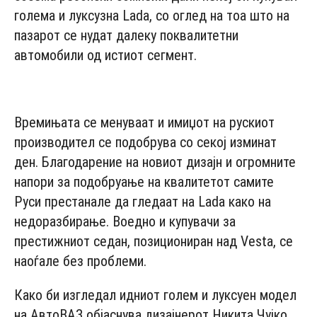
голема и луксузна Lada, со оглед на тоа што на
пазарот се нудат далеку поквалитетни
автомобили од истиот сегмент.
- Advertisement -
Времињата се менуваат и имиџот на рускиот
производител се подобрува со секој изминат
ден. Благодарение на новиот дизајн и огромните
напори за подобруање на квалитетот самите
Руси престанале да гледаат на Lada како на
недоразбирање. Воедно и купувачи за
престижниот седан, позициониран над Vesta, се
наоѓале без проблеми.
Како би изгледал идниот голем и луксуен модел
на AвтoВAЗ објаснува дизајнерот Никита Чујко,