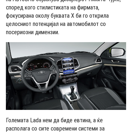
според кого стилистиката на фирмата,
фокусирана околу буквата Х би го открила
целосниот потенцијал на автомобилот со
посериозни димензии.
Големата Lаdа нем да биде евтина, а ќе
располага со сите современи системи за