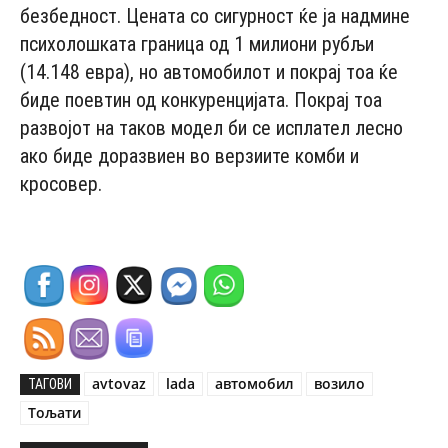
безбедност. Цената со сигурност ќе ја надмине
психолошката граница од 1 милиони рубљи
(14.148 евра), но автомобилот и покрај тоа ќе
биде поевтин од конкуренцијата. Покрај тоа
развојот на таков модел би се исплател лесно
ако биде доразвиен во верзиите комби и
кросовер.
avtovaz
lada
автомобил
возило
ТАГОВИ
Тољати