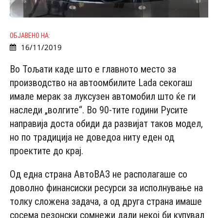
ОБЈАВЕНО НА:
16/11/2019
Во Тољати каде што е главното место за
производство на автоомбилите Lada секогаш
имале мерак за луксузен автомобил што ќе ги
наследи „волгите“. Во 90-тите години Русите
направија доста обиди да развијат таков модел,
но по традиција не доведоа ниту еден од
проектите до крај.
Од една страна АвтоВАЗ не располагаше со
доволно финансиски ресурси за исполнување на
толку сложена задача, а од друга страна имаше
сосема резонски сомнежи дали некој би купувал