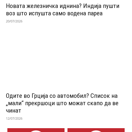
Новата железничка иднина? Индија пушти
воз што испушта само водена пареа
20/07/2026
Одитe во Грција со автомобил? Список на
„мали“ прекршоци што можат скапо да ве
чинат
12/07/2026