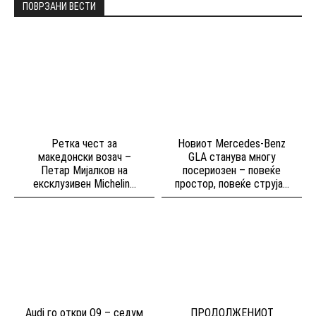
ПОВРЗАНИ ВЕСТИ
Ретка чест за
Новиот Mercedes-Benz
македонски возач –
GLA станува многу
Петар Мијалков на
посериозен – повеќе
ексклузивен Michelin...
простор, повеќе струја...
Audi го откри Q9 – седум
ПРОДОЛЖЕНИОТ