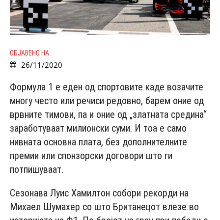
ОБЈАВЕНО НА:
26/11/2020
Формула 1 е еден од спортовите каде возачите
многу често или речиси редовно, барем оние од
врвните тимови, па и оние од „златната средина“
заработуваат милионски суми. И тоа е само
нивната основна плата, без дополнителните
премии или спонзорски договори што ги
потпишуваат.
Сезонава Луис Хамилтон собори рекорди на
Михаел Шумахер со што Британецот влезе во