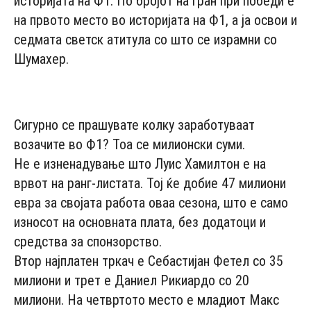
историјата на Ф1. По бројот на гран при победи е
на првото место во историјата на Ф1, а ја освои и
седмата светск атитула со што се израмни со
Шумахер.
- Advertisement -
Сигурно се прашувате колку заработуваат
возачите во Ф1? Тоа се милионски суми.
Не е изненадување што Луис Хамилтон е на
врвот на ранг-листата. Тој ќе добие 47 милиони
евра за својата работа оваа сезона, што е само
износот на основната плата, без додатоци и
средства за спонзорство.
Втор најплатен тркач е Себастијан Фетел со 35
милиони и трет е Даниел Рикиардо со 20
милиони. На четвртото место е младиот Макс