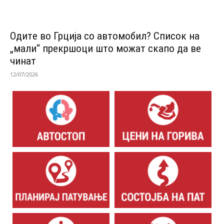
Одитe во Грција со автомобил? Список на
„мали“ прекршоци што можат скапо да ве
чинат
12/07/2026