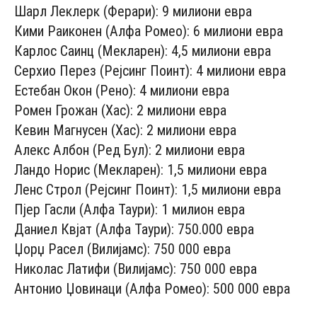
Шарл Леклерк (Ферари): 9 милиони евра
Кими Раиконен (Алфа Ромео): 6 милиони евра
Карлос Саинц (Мекларен): 4,5 милиони евра
Серхио Перез (Рејсинг Поинт): 4 милиони евра
Естебан Окон (Рено): 4 милиони евра
Ромен Грожан (Хас): 2 милиони евра
Кевин Магнусен (Хас): 2 милиони евра
Алекс Албон (Ред Бул): 2 милиони евра
Ландо Норис (Мекларен): 1,5 милиони евра
Ленс Строл (Рејсинг Поинт): 1,5 милиони евра
Пјер Гасли (Алфа Таури): 1 милион евра
Даниел Квјат (Алфа Таури): 750.000 евра
Џорџ Расел (Вилијамс): 750 000 евра
Николас Латифи (Вилијамс): 750 000 евра
Антонио Џовинаци (Алфа Ромео): 500 000 евра