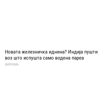
Новата железничка иднина? Индија пушти
воз што испушта само водена пареа
20/07/2026