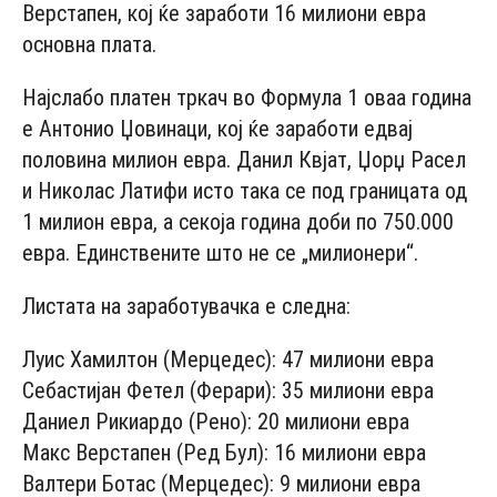
Верстапен, кој ќе заработи 16 милиони евра
основна плата.
Најслабо платен тркач во Формула 1 оваа година
е Антонио Џовинаци, кој ќе заработи едвај
половина милион евра. Данил Квјат, Џорџ Расел
и Николас Латифи исто така се под границата од
1 милион евра, а секоја година доби по 750.000
евра. Единствените што не се „милионери“.
Листата на заработувачка е следна:
Луис Хамилтон (Мерцедес): 47 милиони евра
Себастијан Фетел (Ферари): 35 милиони евра
Даниел Рикиардо (Рено): 20 милиони евра
Макс Верстапен (Ред Бул): 16 милиони евра
Валтери Ботас (Мерцедес): 9 милиони евра