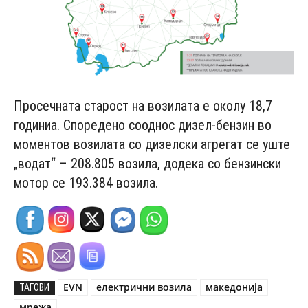
Просечната старост на возилата е околу 18,7
годиниа. Споредено сооднос дизел-бензин во
моментов возилата со дизелски агрегат се уште
„водат“ – 208.805 возила, додека со бензински
мотор се 193.384 возила.
EVN
електрични возила
македонија
ТАГОВИ
мрежа