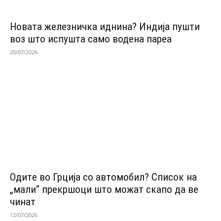
Новата железничка иднина? Индија пушти
воз што испушта само водена пареа
20/07/2026
Одитe во Грција со автомобил? Список на
„мали“ прекршоци што можат скапо да ве
чинат
12/07/2026