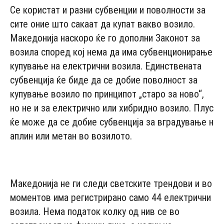
Се користат и разни субвенции и поволности за
сите оние што сакаат да купат вакво возило.
Македонија наскоро ќе го дополни Законот за
возила според кој нема да има субвенционирање
купување на електрични возила. Единствената
субвенција ќе биде да се добие поволност за
купување возило по принципот „старо за ново“,
но не и за електрично или хибридно возило. Плус
ќе може да се добие субвенција за вградување н
аплин или метан во возилото.
- Advertisement -
Македонија не ги следи светските трендови и во
моментов има регистрирано само 44 електрични
возила. Нема податок колку од нив се во