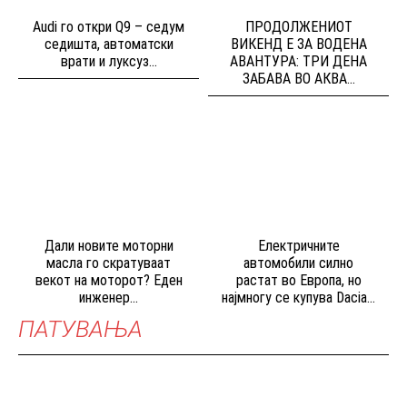
Audi го откри Q9 – седум
ПРОДОЛЖЕНИОТ
седишта, автоматски
ВИКЕНД Е ЗА ВОДЕНА
врати и луксуз...
АВАНТУРА: ТРИ ДЕНА
ЗАБАВА ВО АКВА...
Дали новите моторни
Електричните
масла го скратуваат
автомобили силно
векот на моторот? Еден
растат во Европа, но
инженер...
најмногу се купува Dacia...
ПАТУВАЊА