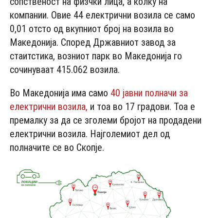
сопственост на физчки лица, а колку на
компании. Овие 44 електрични возила се само
0,01 отсто од вкупниот број на возила во
Македонија. Според Државниот завод за
стаитстика, возниот парк во Македонија го
сочинуваат 415.062 возила.
Во Македонија има само
40 јавни полначи за
електрични возила,
и тоа во 17 градови. Тоа е
премалку за да се зголеми бројот на продадени
електрични возила. Најголемиот дел од
полначите се во Скопје.