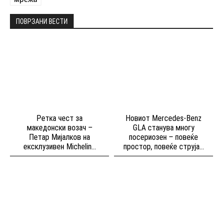
ПОВРЗАНИ ВЕСТИ
Ретка чест за
Новиот Mercedes-Benz
македонски возач –
GLA станува многу
Петар Мијалков на
посериозен – повеќе
ексклузивен Michelin...
простор, повеќе струја...