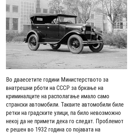
Во дваесетите години Министерството за
внатрешни рботи на СССР за бркање на
криминалците на располагање имало само
странски автомобили. Таквите автомобили биле
ретки на градските улици, па било невозможно
некој да не примети дека го следат. Проблемот
е решен во 1932 година со појавата на