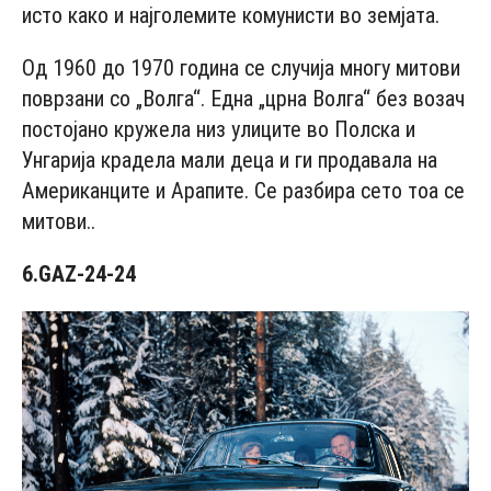
исто како и најголемите комунисти во земјата.
Од 1960 до 1970 година се случија многу митови
поврзани со „Волга“. Една „црна Волга“ без возач
постојано кружела низ улиците во Полска и
Унгарија крадела мали деца и ги продавала на
Американците и Арапите. Се разбира сето тоа се
митови..
6
.GAZ-24-24