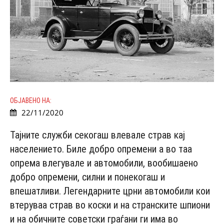
ОБЈАВЕНО НА:
22/11/2020
Тајните служби секогаш влевале страв кај
населението. Биле добро опремени а во таа
опрема влегувале и автомобили, вообишаено
добро опремени, силни и понекогаш и
впешатливи. Легендарните црни автомобили кои
втеруваа страв во коски и на странските шпиони
и на обичните советски граѓани ги има во