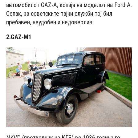
автомобилот GAZ-A, копија на моделот на Ford А.
Сепак, за советските тајни служби тој бил
пребавен, неудобен и недоверлив.
2.GAZ-M1
NKVD (претходник на КГБ) во 1936 година го