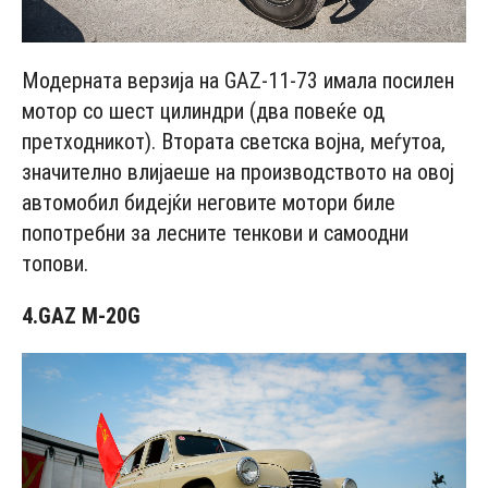
Модерната верзија на GAZ-11-73 имала посилен
мотор со шест цилиндри (два повеќе од
претходникот). Втората светска војна, меѓутоа,
значително влијаеше на производството на овој
автомобил бидејќи неговите мотори биле
попотребни за лесните тенкови и самоодни
топови.
4.GAZ M-20G