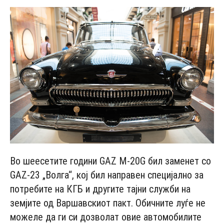
Во шеесетите години GAZ M-20G бил заменет со
GAZ-23 „Волга“, кој бил направен специјално за
потребите на КГБ и другите тајни служби на
земјите од Варшавскиот пакт. Обичните луѓе не
можеле да ги си дозволат овие автомобилите