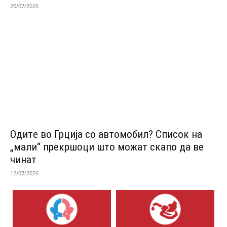
20/07/2026
Одитe во Грција со автомобил? Список на
„мали“ прекршоци што можат скапо да ве
чинат
12/07/2026