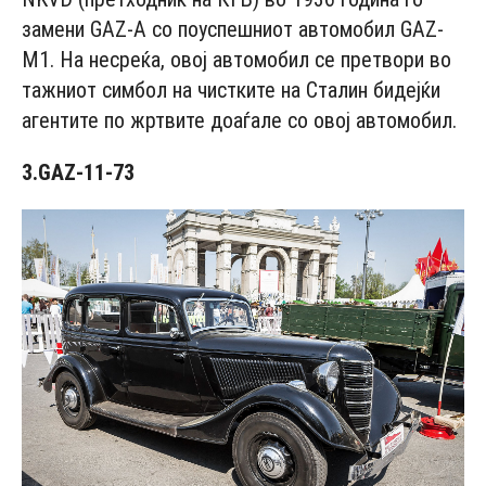
замени GAZ-A со поуспешниот автомобил GAZ-
M1. На несреќа, овој автомобил се претвори во
тажниот симбол на чистките на Сталин бидејќи
агентите по жртвите доаѓале со овој автомобил.
3.GAZ-11-73