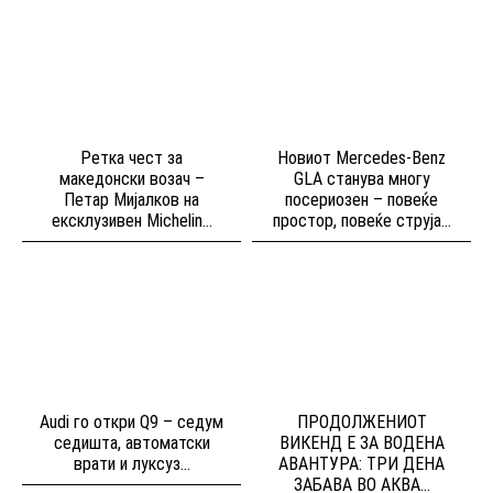
Ретка чест за
Новиот Mercedes-Benz
македонски возач –
GLA станува многу
Петар Мијалков на
посериозен – повеќе
ексклузивен Michelin...
простор, повеќе струја...
Audi го откри Q9 – седум
ПРОДОЛЖЕНИОТ
седишта, автоматски
ВИКЕНД Е ЗА ВОДЕНА
врати и луксуз...
АВАНТУРА: ТРИ ДЕНА
ЗАБАВА ВО АКВА...