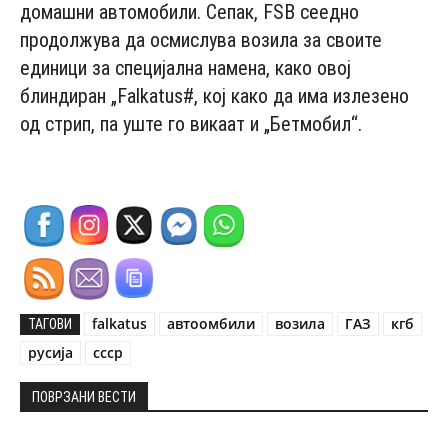
домашни автомобили. Сепак, FSB сеедно
продолжува да осмислува возила за своите
единици за специјална намена, како овој
блиндиран „Falkatus#, кој како да има излезено
од стрип, па уште го викаат и „Бетмобил“.
falkatus
автоомбили
возила
ГАЗ
кгб
ТАГОВИ
русија
ссср
ПОВРЗАНИ ВЕСТИ