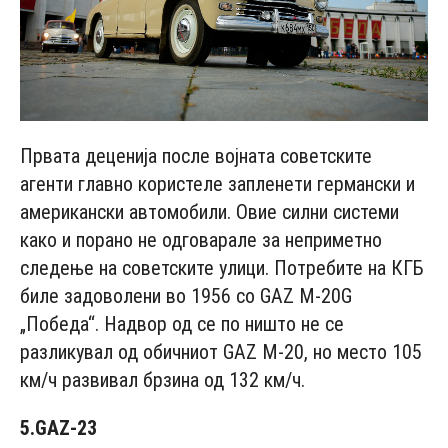
Првата деценија после војната советските
агенти главно користеле запленети германски и
американски автомобили. Овие силни системи
како и порано не одговарале за неприметно
следење на советските улици. Потребите на КГБ
биле задоволени во 1956 со GAZ M-20G
„Победа“. Надвор од се по ништо не се
разликувал од обичниот GAZ M-20, но место 105
км/ч развивал брзина од 132 км/ч.
5.GAZ-23