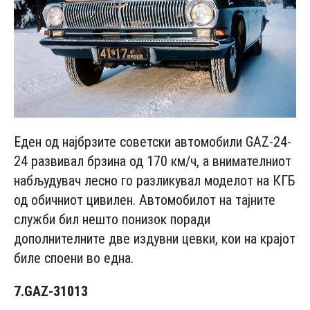
Еден од најбрзите советски автомобили GAZ-24-
24 развивал брзина од 170 км/ч, а внимателниот
набљудувач лесно го разликувал моделот на КГБ
од обичниот цивилен. Автомобилот на тајните
служби бил нешто понизок поради
дополнителните две издувни цевки, кои на крајот
биле споени во една.
7.GAZ-31013