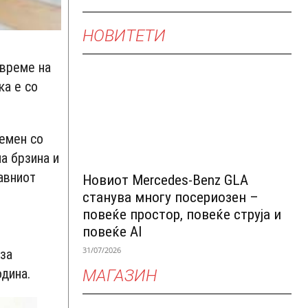
НОВИТЕТИ
 време на
ка е со
ремен со
а брзина и
авниот
Новиот Mercedes-Benz GLA
станува многу посериозен –
повеќе простор, повеќе струја и
повеќе AI
31/07/2026
 за
одина.
МАГАЗИН