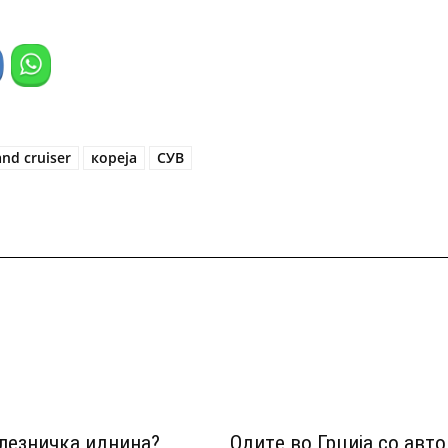
and cruiser
кореја
СУВ
лезничка иднина?
Одитe во Грција со авт