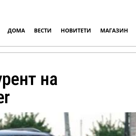
ДОМА
ВЕСТИ
НОВИТЕТИ
МАГАЗИН
урeнт нa
еr