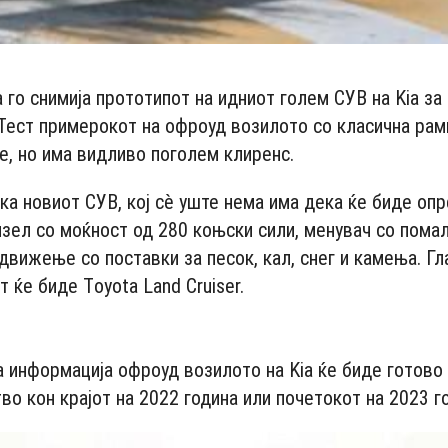
 го снимија прототипот на идниот голем СУВ на Kia за
 Тест примерокот на офроуд возилото со класична рам
е, нo имa видливо поголем клиренс.
ка новиот СУВ, кој сè уште нема има дека ќе биде оп
изел со моќност од 280 коњски сили, менувач со помал
движење со поставки за песок, кал, снег и камења. Гл
 ќе биде Tоyоtа Lаnd Сruisеr.
- Advertisement -
 информација офроуд возилото на Kia ќе биде готово
о кон крајот на 2022 година или почетокот на 2023 г