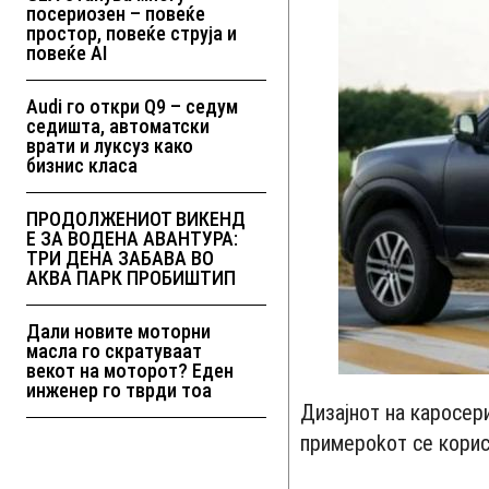
посериозен – повеќе
простор, повеќе струја и
повеќе AI
Audi го откри Q9 – седум
седишта, автоматски
врати и луксуз како
бизнис класа
ПРОДОЛЖЕНИОТ ВИКЕНД
Е ЗА ВОДЕНА АВАНТУРА:
ТРИ ДЕНА ЗАБАВА ВО
АКВА ПАРК ПРОБИШТИП
Дали новите моторни
масла го скратуваат
векот на моторот? Еден
инженер го тврди тоа
Дизајнот на каросери
примероkoт се корис