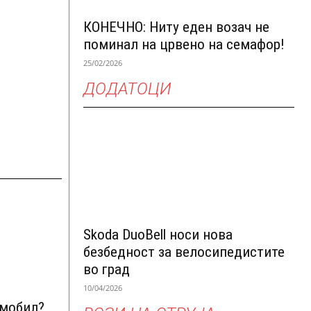
КОНЕЧНО: Ниту еден возач не
поминал на црвено на семафор!
25/02/2026
ДОДАТОЦИ
Skoda DuoBell носи нова
безбедност за велосипедистите
во град
10/04/2026
омобил?