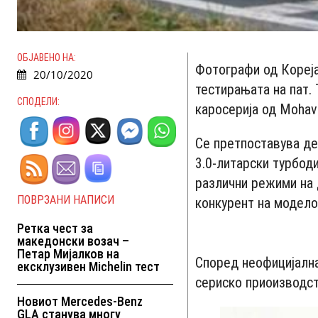
ОБЈАВЕНО НА:
Фотографи од Кореја
20/10/2020
тестирањата на пат.
СПОДЕЛИ:
каросерија од Mоhаv
Се претпоставува де
3.0-литарски турбод
различни режими на 
ПОВРЗАНИ НАПИСИ
конкурент на моделот
Ретка чест за
македонски возач –
Петар Мијалков на
Според неофицијална
ексклузивен Michelin тест
сериско приоизводств
Новиот Mercedes-Benz
GLA станува многу