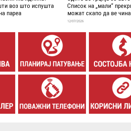
шти воз што испушта
Список на „мали“ прек
на пареа
можат скапо да ве чина
12/07/2026