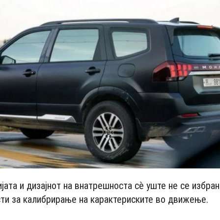
јата и дизајнот на внатрешноста сè уште не се избрани
ти за калибрирање на карактериските во движење.