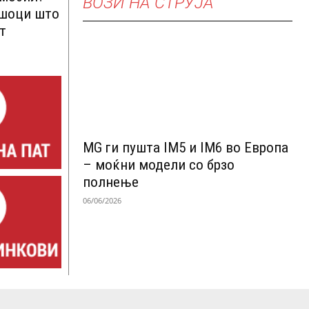
ВОЗИ НА СТРУЈА
ршоци што
т
MG ги пушта IM5 и IM6 во Европа
– моќни модели со брзо
полнење
06/06/2026