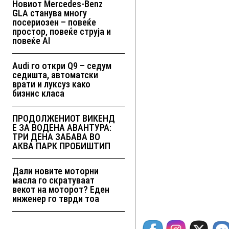
Новиот Mercedes-Benz
GLA станува многу
посериозен – повеќе
простор, повеќе струја и
повеќе AI
Audi го откри Q9 – седум
седишта, автоматски
врати и луксуз како
бизнис класа
ПРОДОЛЖЕНИОТ ВИКЕНД
Е ЗА ВОДЕНА АВАНТУРА:
ТРИ ДЕНА ЗАБАВА ВО
АКВА ПАРК ПРОБИШТИП
Дали новите моторни
масла го скратуваат
векот на моторот? Еден
инженер го тврди тоа