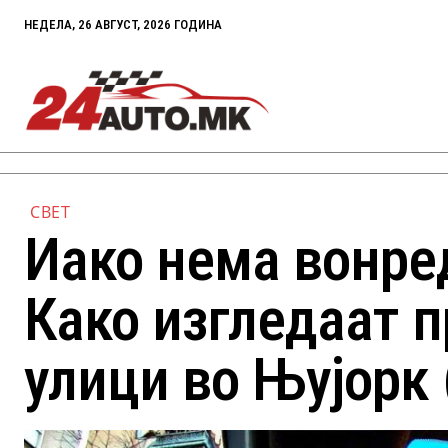
НЕДЕЛА, 26 АВГУСТ, 2026 ГОДИНА
СВЕТ
Иако нема вонред
Како изгледаат 
улици во Њујорк 