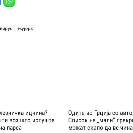
вирус
њујорк
лезничка иднина?
Одитe во Грција со авт
шти воз што испушта
Список на „мали“ прек
на пареа
можат скапо да ве чина