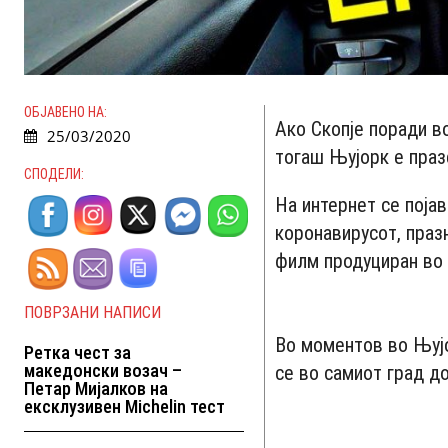
ОБЈАВЕНО НА:
Ако Скопје поради в
25/03/2020
тогаш Њујорк е праз
СПОДЕЛИ:
На интернет се поја
коронавирусот, праз
филм продуциран во 
ПОВРЗАНИ НАПИСИ
Во моментов во Њујо
Ретка чест за
македонски возач –
се во самиот град д
Петар Мијалков на
ексклузивен Michelin тест