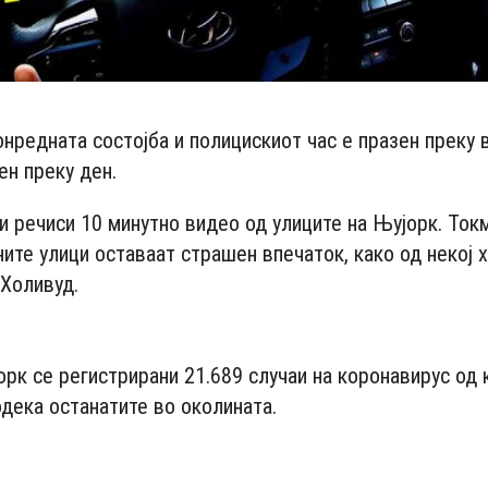
онредната состојба и полицискиот час е празен преку 
ен преку ден.
ви речиси 10 минутно видео од улиците на Њујорк. Ток
ните улици оставаат страшен впечаток, како од некој 
Холивуд.
- Advertisement -
рк се регистрирани 21.689 случаи на коронавирус од 
одека останатите во околината.