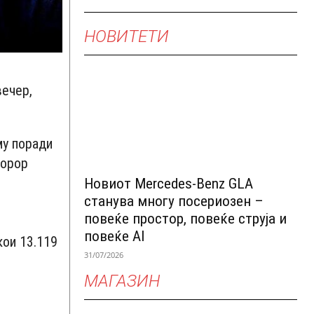
НОВИТЕТИ
вечер,
му поради
хорор
Новиот Mercedes-Benz GLA
станува многу посериозен –
повеќе простор, повеќе струја и
повеќе AI
кои 13.119
31/07/2026
МАГАЗИН