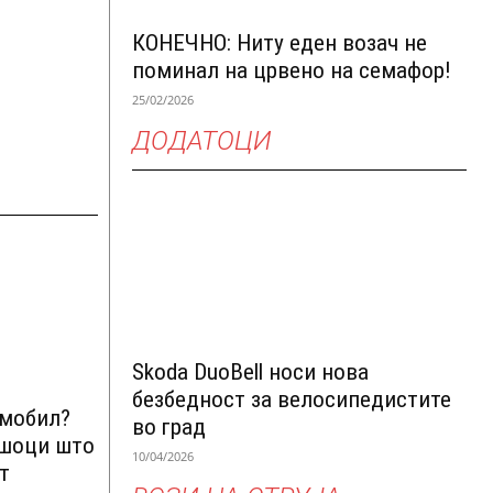
КОНЕЧНО: Ниту еден возач не
поминал на црвено на семафор!
25/02/2026
ДОДАТОЦИ
Skoda DuoBell носи нова
безбедност за велосипедистите
омобил?
во град
ршоци што
10/04/2026
т