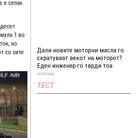
s е сепак
 десет
рмула 1 во
тон, но
Дали новите моторни масла го
т со сите
скратуваат векот на моторот?
Еден инженер го тврди тоа
22/07/2026
ТЕСТ