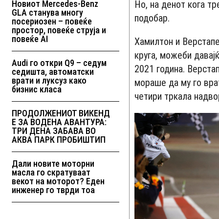
Новиот Mercedes-Benz
Но, на денот кога т
GLA станува многу
подобар.
посериозен – повеќе
простор, повеќе струја и
повеќе AI
Хамилтон и Верстапе
круга, можеби давај
Audi го откри Q9 – седум
2021 година. Верстап
седишта, автоматски
врати и луксуз како
мораше да му го вра
бизнис класа
четири тркала надво
ПРОДОЛЖЕНИОТ ВИКЕНД
Е ЗА ВОДЕНА АВАНТУРА:
ТРИ ДЕНА ЗАБАВА ВО
АКВА ПАРК ПРОБИШТИП
Дали новите моторни
масла го скратуваат
векот на моторот? Еден
инженер го тврди тоа