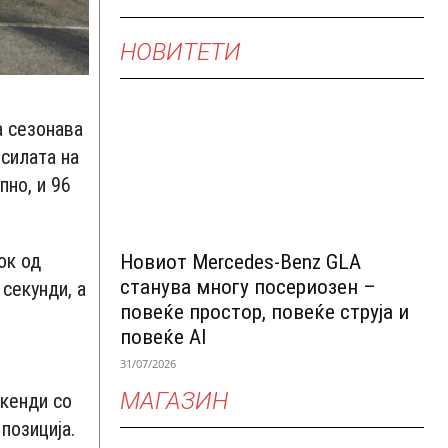
НОВИТЕТИ
а сезонава
 силата на
пно, и 96
ок од
Новиот Mercedes-Benz GLA
станува многу посериозен –
секунди, а
повеќе простор, повеќе струја и
повеќе AI
31/07/2026
МАГАЗИН
икенди со
позиција.