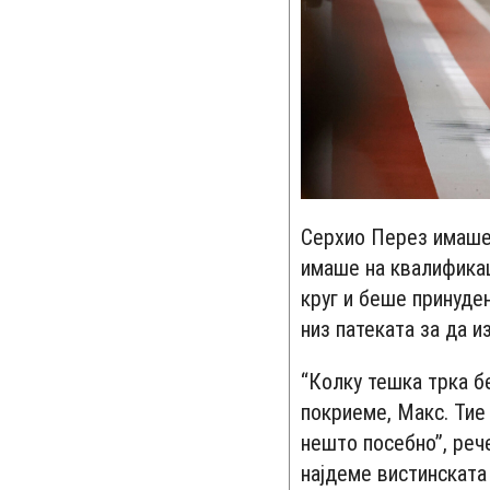
Серхио Перез имаше 
имаше на квалификац
круг и беше принуде
низ патеката за да и
“Колку тешка трка б
покриеме, Макс. Тие
нешто посебно”, рече
најдеме вистинската