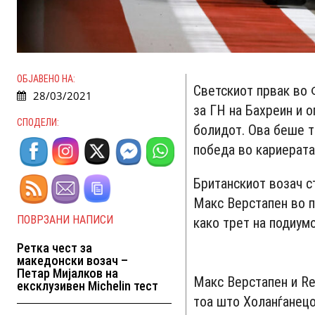
ОБЈАВЕНО НА:
Светскиот првак во 
28/03/2021
за ГН на Бахреин и 
СПОДЕЛИ:
болидот. Ова беше т
победа во кариерата
Британскиот возач с
Макс Верстапен во п
ПОВРЗАНИ НАПИСИ
како трет на подиумо
Ретка чест за
македонски возач –
Петар Мијалков на
Макс Верстапен и Re
ексклузивен Michelin тест
тоа што Холанѓанецо