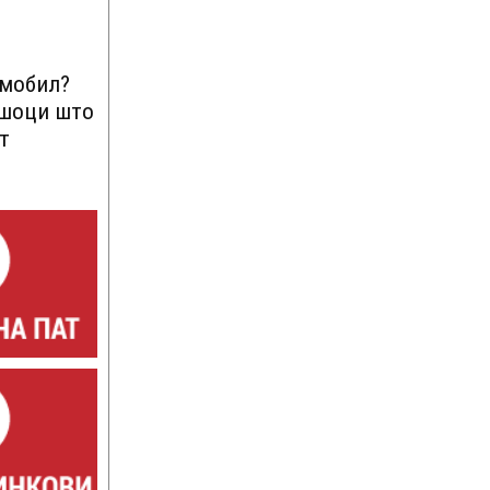
омобил?
ршоци што
т