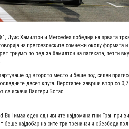
Ф1, Луис Хамилтон и Mercedes победија на првата трк
оговорија на претсезонските сомнежи околу формата и
рет триумф по ред за Хамилтон на патеката, петти вку
.
тартуваше од второто место и беше под силен притис
оследните десет круга. Верстапен заврши втор со 0,7 
т се искачи Валтери Ботас.
- Advertisement -
d Bull имаа еден од нивните најдоминантни Гран при в
т беше најдобар на сите три тренинзи и обезбеди пол 