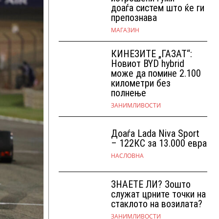
доаѓа систем што ќе ги
препознава
МАГАЗИН
КИНЕЗИТЕ „ГАЗАТ“:
Новиот BYD hybrid
може да помине 2.100
километри без
полнење
ЗАНИМЛИВОСТИ
Доаѓа Lada Niva Sport
– 122КС за 13.000 евра
НАСЛОВНА
ЗНАЕТЕ ЛИ? Зошто
служат црните точки на
стаклото на возилата?
ЗАНИМЛИВОСТИ