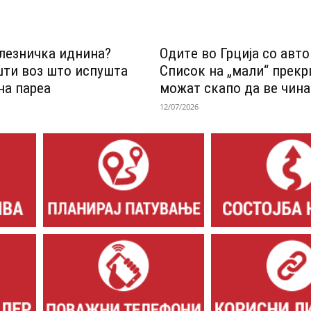
лезничка иднина?
Одитe во Грција со авт
шти воз што испушта
Список на „мали“ прек
на пареа
можат скапо да ве чина
12/07/2026