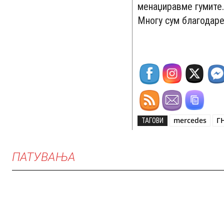
менаџиравме гумите.
Многу сум благодаре
mercedes
Г
ТАГОВИ
ПАТУВАЊА