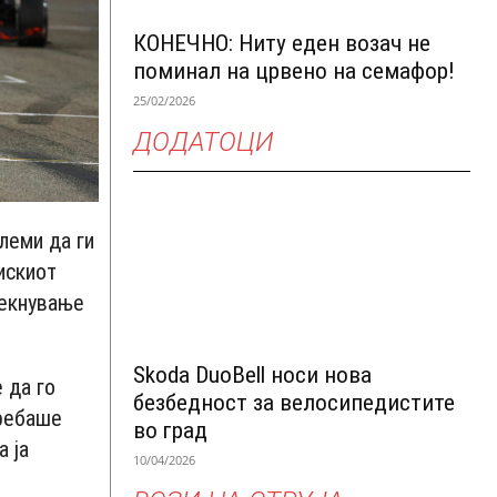
КОНЕЧНО: Ниту еден возач не
поминал на црвено на семафор!
25/02/2026
ДОДАТОЦИ
леми да ги
искиот
текнување
Skoda DuoBell носи нова
 да го
безбедност за велосипедистите
требаше
во град
а ја
10/04/2026