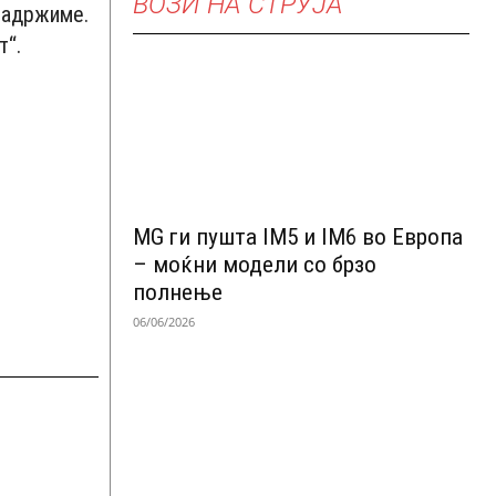
ВОЗИ НА СТРУЈА
 задржиме.
т“.
MG ги пушта IM5 и IM6 во Европа
– моќни модели со брзо
полнење
06/06/2026