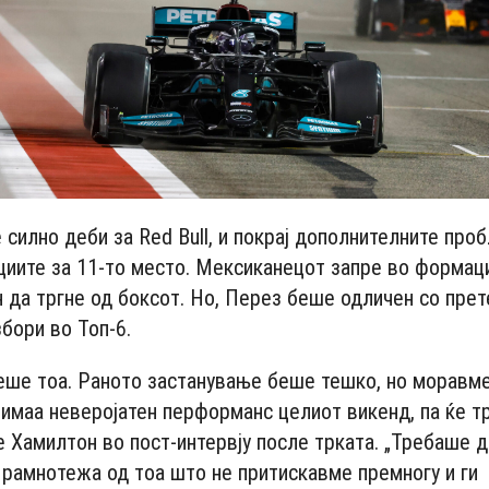
силно деби за Red Bull, и покрај дополнителните проб
иите за 11-то место. Мексиканецот запре во формац
н да тргне од боксот. Но, Перез беше одличен со пре
збори во Топ-6.
еше тоа. Раното застанување беше тешко, но моравме
 имаа неверојатен перформанс целиот викенд, па ќе 
 Хамилтон во пост-интервју после трката. „Требаше д
 рамнотежа од тоа што не притискавме премногу и ги