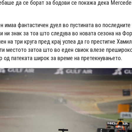
ребаше да се борат за бодови се покажа дека Mercede
н имаа фантастичен дуел во пустината во последните
ќи ни знак за тоа што следува во новата сезона на Фо
ен на три круга пред крај успеа да го престигне Хамил
ти местото затоа што во еден свиок влезе прешироко
р од патеката широк за време на претекнувањето.