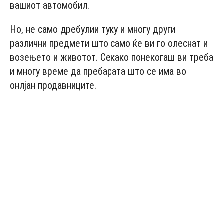
вашиот автомобил.
Но, не само дребулии туку и многу други
различни предмети што само ќе ви го олеснат и
возењето и животот. Секако понекогаш ви треба
и многу време да пребарата што се има во
онлјан продавниците.
- Advertisement -