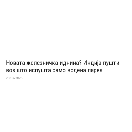
Новата железничка иднина? Индија пушти
воз што испушта само водена пареа
20/07/2026