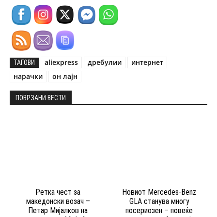
aliexpress
дребулии
интернет
ТАГОВИ
нарачки
он лајн
ПОВРЗАНИ ВЕСТИ
Ретка чест за
Новиот Mercedes-Benz
македонски возач –
GLA станува многу
Петар Мијалков на
посериозен – повеќе