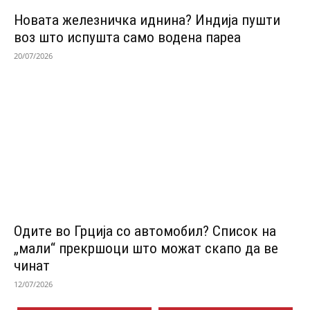
Новата железничка иднина? Индија пушти
воз што испушта само водена пареа
20/07/2026
Одитe во Грција со автомобил? Список на
„мали“ прекршоци што можат скапо да ве
чинат
12/07/2026