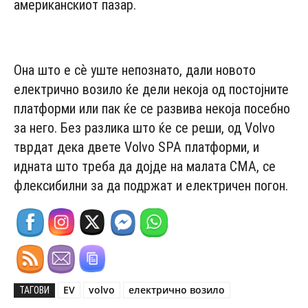
американскиот пазар.
- Advertisement -
Она што е сѐ уште непознато, дали новото
електрично возило ќе дели некоја од постојните
платформи или пак ќе се развива некоја посебно
за него. Без разлика што ќе се реши, од Volvo
тврдат дека двете Volvo SPA платформи, и
идната што треба да дојде на малата CMA, се
флексибилни за да подржат и електричен погон.
EV
volvo
електрично возило
ТАГОВИ