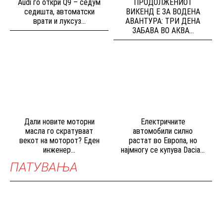
Audi го откри Q9 – седум
ПРОДОЛЖЕНИОТ
седишта, автоматски
ВИКЕНД Е ЗА ВОДЕНА
врати и луксуз...
АВАНТУРА: ТРИ ДЕНА
ЗАБАВА ВО АКВА...
Дали новите моторни
Електричните
масла го скратуваат
автомобили силно
векот на моторот? Еден
растат во Европа, но
инженер...
најмногу се купува Dacia...
ПАТУВАЊА