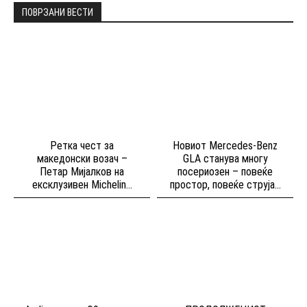
ПОВРЗАНИ ВЕСТИ
Ретка чест за
Новиот Mercedes-Benz
македонски возач –
GLA станува многу
Петар Мијалков на
посериозен – повеќе
ексклузивен Michelin...
простор, повеќе струја...