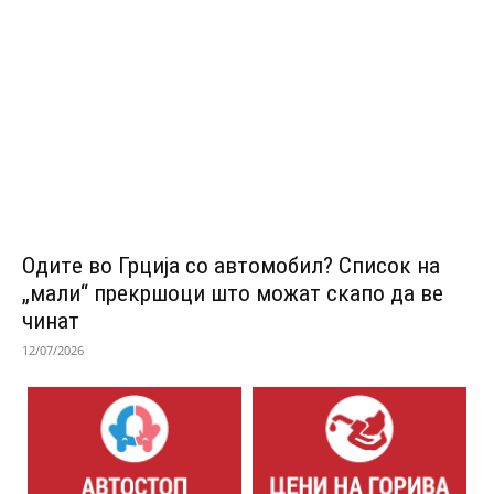
Одитe во Грција со автомобил? Список на
„мали“ прекршоци што можат скапо да ве
чинат
12/07/2026