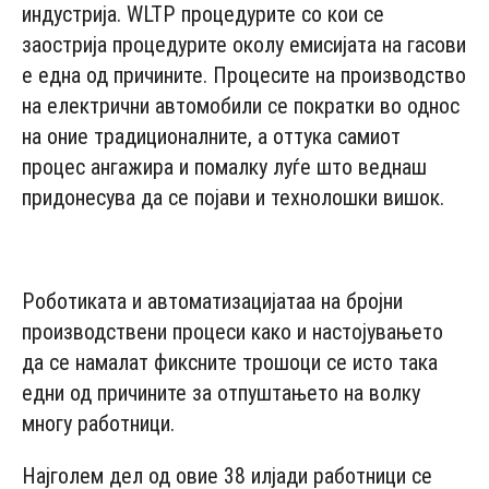
индустрија. WLTP процедурите со кои се
заострија процедурите околу емисијата на гасови
е една од причините. Процесите на производство
на електрични автомобили се пократки во однос
на оние традиционалните, а оттука самиот
процес ангажира и помалку луѓе што веднаш
придонесува да се појави и технолошки вишок.
- Advertisement -
Роботиката и автоматизацијатаа на бројни
производствени процеси како и настојувањето
да се намалат фиксните трошоци се исто така
едни од причините за отпуштањето на волку
многу работници.
Најголем дел од овие 38 илјади работници се