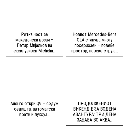
Ретка чест за
Новиот Mercedes-Benz
македонски возач –
GLA станува многу
Петар Мијалков на
посериозен – повеќе
ексклузивен Michelin...
простор, повеќе струја...
Audi го откри Q9 – седум
ПРОДОЛЖЕНИОТ
седишта, автоматски
ВИКЕНД Е ЗА ВОДЕНА
врати и луксуз...
АВАНТУРА: ТРИ ДЕНА
ЗАБАВА ВО АКВА...