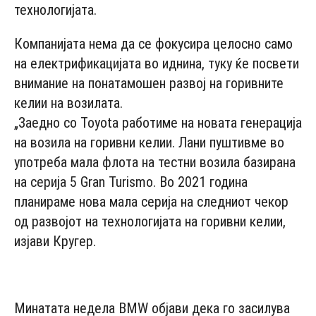
технологијата.
Компанијата нема да се фокусира целосно само
на електрификацијата во иднина, туку ќе посвети
внимание на понатамошен развој на горивните
келии на возилата.
„Заедно со Toyota работиме на новата генерација
на возила на горивни келии. Лани пуштивме во
употреба мала флота на тестни возила базирана
на серија 5 Gran Turismo. Во 2021 година
планираме нова мала серија на следниот чекор
од развојот на технологијата на горивни келии,
изјави Кругер.
- Advertisement -
Минатата недела BMW објави дека го засилува