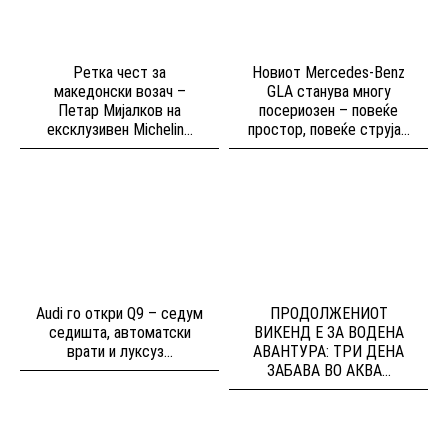
Ретка чест за
Новиот Mercedes-Benz
македонски возач –
GLA станува многу
Петар Мијалков на
посериозен – повеќе
ексклузивен Michelin...
простор, повеќе струја...
Audi го откри Q9 – седум
ПРОДОЛЖЕНИОТ
седишта, автоматски
ВИКЕНД Е ЗА ВОДЕНА
врати и луксуз...
АВАНТУРА: ТРИ ДЕНА
ЗАБАВА ВО АКВА...