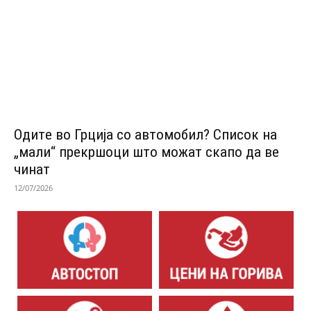
Одитe во Грција со автомобил? Список на
„мали“ прекршоци што можат скапо да ве
чинат
12/07/2026