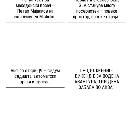
македонски возач –
GLA станува многу
Петар Мијалков на
посериозен – повеќе
ексклузивен Michelin...
простор, повеќе струја...
Audi го откри Q9 – седум
ПРОДОЛЖЕНИОТ
седишта, автоматски
ВИКЕНД Е ЗА ВОДЕНА
врати и луксуз...
АВАНТУРА: ТРИ ДЕНА
ЗАБАВА ВО АКВА...