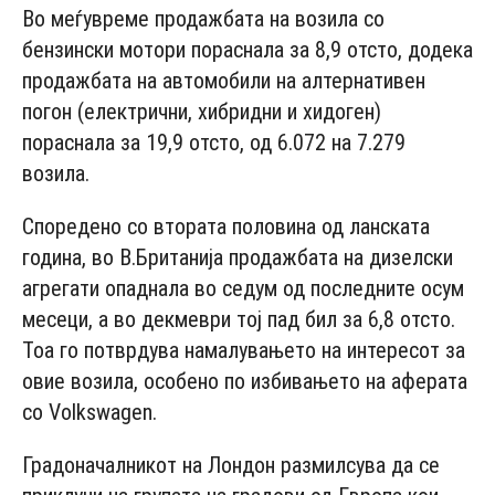
Во меѓувреме продажбата на возила со
бензински мотори пораснала за 8,9 отсто, додека
продажбата на автомобили на алтернативен
погон (електрични, хибридни и хидоген)
пораснала за 19,9 отсто, од 6.072 на 7.279
возила.
Споредено со втората половина од ланската
година, во В.Британија продажбата на дизелски
агрегати опаднала во седум од последните осум
месеци, а во декмеври тој пад бил за 6,8 отсто.
Тоа го потврдува намалувањето на интересот за
овие возила, особено по избивањето на аферата
со Volkswagen.
Градоначалникот на Лондон размилсува да се