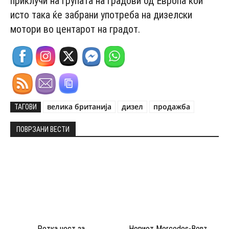
приклучи на групата на градови од Европа кои
исто така ќе забрани употреба на дизелски
мотори во центарот на градот.
велика британија
дизел
продажба
ТАГОВИ
ПОВРЗАНИ ВЕСТИ
Ретка чест за
Новиот Mercedes-Benz