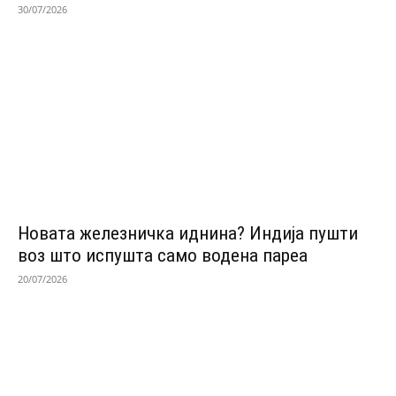
30/07/2026
Новата железничка иднина? Индија пушти
воз што испушта само водена пареа
20/07/2026