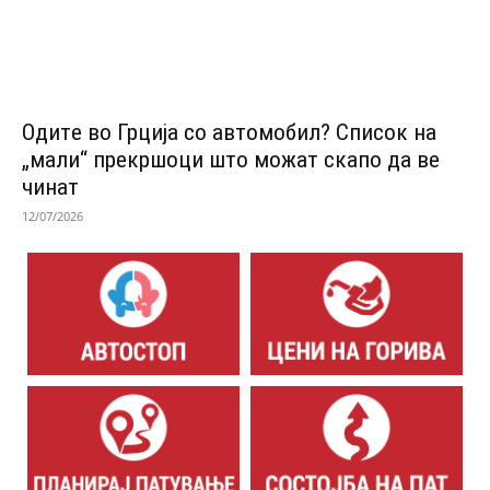
Одитe во Грција со автомобил? Список на
„мали“ прекршоци што можат скапо да ве
чинат
12/07/2026