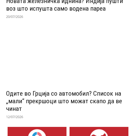
Новата железничка иднина? Индија пушти
воз што испушта само водена пареа
20/07/2026
Одитe во Грција со автомобил? Список на
„мали“ прекршоци што можат скапо да ве
чинат
12/07/2026