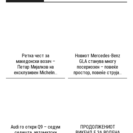
Ретка чест за
Новиот Mercedes-Benz
македонски возач –
GLA станува многу
Петар Мијалков на
посериозен – повеќе
ексклузивен Michelin...
простор, повеќе струја...
Audi го откри Q9 – седум
ПРОДОЛЖЕНИОТ
седишта, автоматски
ВИКЕНД Е ЗА ВОДЕНА