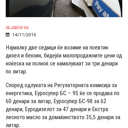
ОБЈАВЕНО НА:
14/11/2016
Најмалку две седмци ќе возиме на поевтин
дизел и бензин, бидејќи малопродажните цени од
ноќеска на полноќ се намалуваат за три денари
по литар.
Според oдлуката на Регулаторната комисија за
енергетика, Еуросупер БС – 95 ќе се продава по
60 денари за литар, Еуросупер БС-98 за 62
денари, Еуродизелот за 47 денари и Екстра
лесното масло за домаќинството 35,5 денари за
литар.