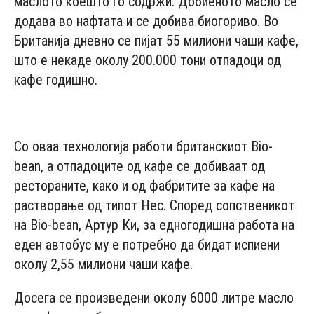
маслото коешто го содржи. Добиеното масло се
додава во нафтата и се добива биогориво. Во
Британија дневно се пијат 55 милиони чаши кафе,
што е некаде околу 200.000 тони отпадоци од
кафе годишно.
- Advertisement -
Со оваа технологија работи британскиот Bio-
bean, а отпадоците од кафе се добиваат од
рестораните, како и од фабритите за кафе на
растворање од типот Нес. Според сопственикот
на Bio-bean, Артур Ки, за едногодишна работа на
еден автобус му е потребно да бидат испиени
околу 2,55 милиони чаши кафе.
Досега се произведени околу 6000 литре масло