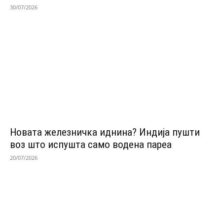
30/07/2026
Новата железничка иднина? Индија пушти
воз што испушта само водена пареа
20/07/2026