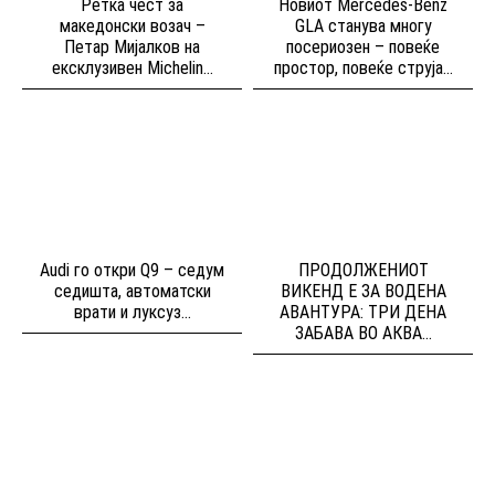
Ретка чест за
Новиот Mercedes-Benz
македонски возач –
GLA станува многу
Петар Мијалков на
посериозен – повеќе
ексклузивен Michelin...
простор, повеќе струја...
Audi го откри Q9 – седум
ПРОДОЛЖЕНИОТ
седишта, автоматски
ВИКЕНД Е ЗА ВОДЕНА
врати и луксуз...
АВАНТУРА: ТРИ ДЕНА
ЗАБАВА ВО АКВА...