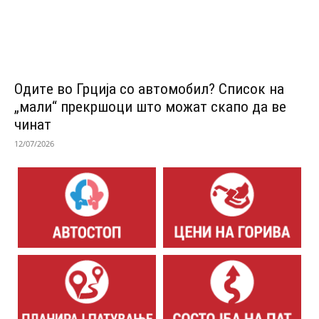
Одитe во Грција со автомобил? Список на
„мали“ прекршоци што можат скапо да ве
чинат
12/07/2026