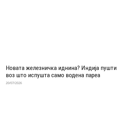
Новата железничка иднина? Индија пушти
воз што испушта само водена пареа
20/07/2026