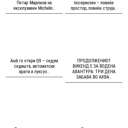
Петар Мијалков на
посериозен – повеќе
ексклузивен Michelin...
простор, повеќе струја...
Audi го откри Q9 – седум
ПРОДОЛЖЕНИОТ
седишта, автоматски
ВИКЕНД Е ЗА ВОДЕНА
врати и луксуз...
АВАНТУРА: ТРИ ДЕНА
ЗАБАВА ВО АКВА...