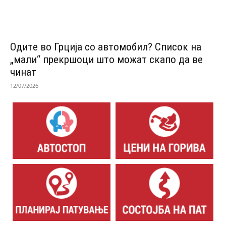
Одитe во Грција со автомобил? Список на
„мали“ прекршоци што можат скапо да ве
чинат
12/07/2026