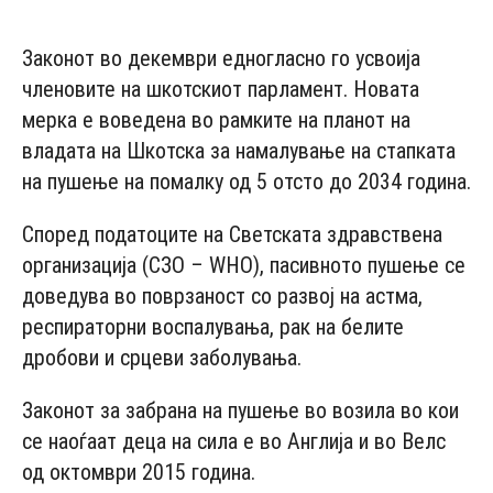
- Advertisement -
Законот во декември едногласно го усвоија
членовите на шкотскиот парламент. Новата
мерка е воведена во рамките на планот на
владата на Шкотска за намалување на стапката
на пушење на помалку од 5 отсто до 2034 година.
Според податоците на Светската здравствена
организација (СЗО – WHO), пасивното пушење се
доведува во поврзаност со развој на астма,
респираторни воспалувања, рак на белите
дробови и срцеви заболувања.
Законот за забрана на пушење во возила во кои
се наоѓаат деца на сила е во Англија и во Велс
од октомври 2015 година.