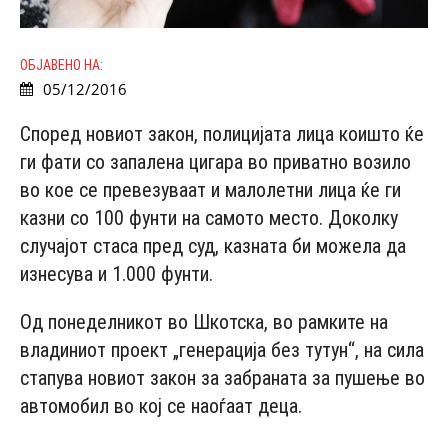
ОБЈАВЕНО НА:
05/12/2016
Според новиот закон, полицијата лица коишто ќе
ги фати со запалена цигара во приватно возило
во кое се превезуваат и малолетни лица ќе ги
казни со 100 фунти на самото место. Доколку
случајот стаса пред суд, казната би можела да
изнесува и 1.000 фунти.
Од понеделникот во Шкотска, во рамките на
владиниот проект „генерација без тутун“, на сила
стапува новиот закон за забраната за пушење во
автомобил во кој се наоѓаат деца.