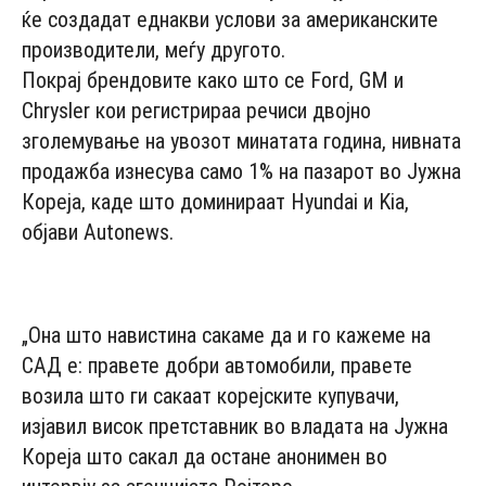
ќе создадат еднакви услови за американските
производители, меѓу другото.
Покрај брендовите како што се Ford, GM и
Chrysler кои регистрираа речиси двојно
зголемување на увозот минатата година, нивната
продажба изнесува само 1% на пазарот во Јужна
Кореја, каде што доминираат Hyundai и Kia,
објави Autonews.
- Advertisement -
„Она што навистина сакаме да и го кажеме на
САД е: правете добри автомобили, правете
возила што ги сакаат корејските купувачи,
изјавил висок претставник во владата на Јужна
Кореја што сакал да остане анонимен во