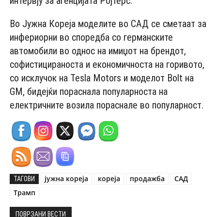
интервју за агенцијата Ројтерс.
Во Јужна Кореја моделите во САД се сметаат за
инфериорни во споредба со германските
автомобили во однос на имиџот на брендот,
софистицираноста и економичноста на горивото,
со исклучок на Tesla Motors и моделот Bolt на
GM, бидејќи пораснала популарноста на
електричните возила пораснале во популарност.
јужна кореја
кореја
продажба
САД
ТАГОВИ
Трамп
ПОВРЗАНИ ВЕСТИ