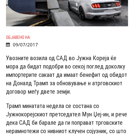
ОБЈАВЕНО НА:
09/07/2017
Увозните возила од САД во Јужна Кореја ќе
мора да бидат подобри во секој поглед доколку
импортерите сакаат да имаат бенефит од обидот
на Доналд Трамп за обновување н атрговскиот
договор меѓу двете земји.
Трамп минатата недела се состана со
Јужнокорејскиот претседател Мун Џеј-ин, и рече
дека САД би барале да ги поправат трговските
нерамнотежи со нивниот клучен сојузник, со што