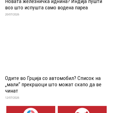
Новата железничка иднина? Индија пушти
воз што испушта само водена пареа
20/07/2026
Одитe во Грција со автомобил? Список на
„мали“ прекршоци што можат скапо да ве
чинат
12/07/2026