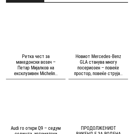
Ретка чест за
Новиот Mercedes-Benz
македонски возач –
GLA станува многу
Петар Мијалков на
посериозен – повеќе
ексклузивен Michelin...
простор, повеќе струја...
Audi го откри Q9 – седум
ПРОДОЛЖЕНИОТ
седишта, автоматски
ВИКЕНД Е ЗА ВОДЕНА