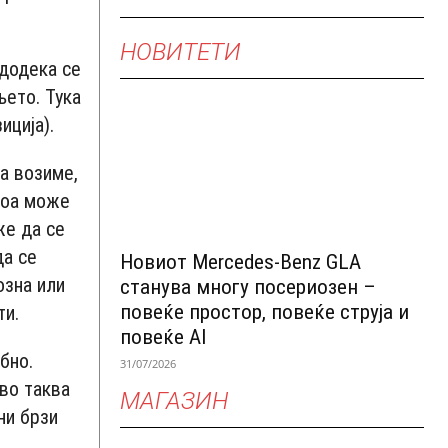
НОВИТЕТИ
 додека се
њето. Тука
иција).
а возиме,
тоа може
же да се
да се
Новиот Mercedes-Benz GLA
озна или
станува многу посериозен –
повеќе простор, повеќе струја и
ти.
повеќе AI
бно.
31/07/2026
 во таква
МАГАЗИН
ни брзи