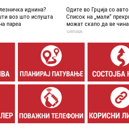
лезничка иднина?
Одитe во Грција со авт
шти воз што испушта
Список на „мали“ прек
на пареа
можат скапо да ве чина
12/07/2026