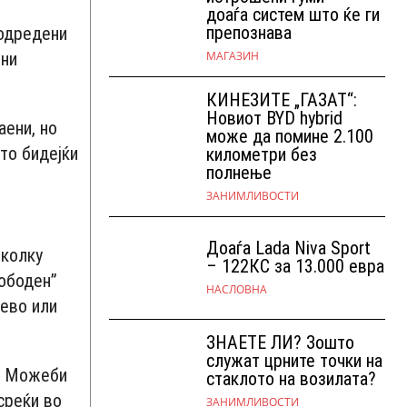
доаѓа систем што ќе ги
препознава
 одредени
МАГАЗИН
ени
КИНЕЗИТЕ „ГАЗАТ“:
Новиот BYD hybrid
аени, но
може да помине 2.100
ето бидејќи
километри без
полнење
ЗАНИМЛИВОСТИ
Доаѓа Lada Niva Sport
околку
– 122КС за 13.000 евра
лободен”
НАСЛОВНА
лево или
ЗНАЕТЕ ЛИ? Зошто
служат црните точки на
о. Можеби
стаклото на возилата?
среќи во
ЗАНИМЛИВОСТИ