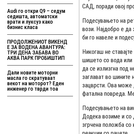
САД, поради овој про
Audi го откри Q9 – седум
седишта, автоматски
Подесувањето на рет
врати и луксуз како
бизнис класа
вози. Најдобро е да 
би го навеле и поде
ПРОДОЛЖЕНИОТ ВИКЕНД
Е ЗА ВОДЕНА АВАНТУРА:
Никогаш не ставајте
ТРИ ДЕНА ЗАБАВА ВО
АКВА ПАРК ПРОБИШТИП
шишето со вода или 
да се излизгна под 
Дали новите моторни
заглават во шините 
масла го скратуваат
векот на моторот? Еден
зацврсти. Ова може 
инженер го тврди тоа
фатална повреда. Ме
Подесувањето на вис
Додека возиме и со д
згрчена положба со 
реакции со рацете.