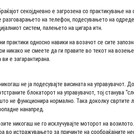
раќајот секојдневно е загрозена со практикување на
е разговарањето на телефон, подесувањето на одред
ијалниот систем, палењето на цигара итн.
ни практики односно навики на возачот се сите запозн
ои никако не смеете да ги правите во текот на возењ
 ви е загарантирана.
- Advertisement -
никогаш не ја подесувајте висината на управувачот. Д
 отстраните блокаторот на управувачот, тој станува “с
што не функционира нормално. Така доколку свртите 
ропадне нанапред.
озите никогаш не го исклучувајте моторот на возилот
оа во истражувањето за причинте на сообраќајните не