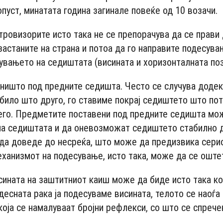
пуст, минатата година загинале повеќе од 10 возачи.
ровизорите исто така не се препорачува да се прави
застаните на страна и потоа да го направите подесува
сувањето на седиштата (висината и хоризонталната поз
 ништо под предните седишта. Често се случува додек
било што друго, го ставиме покрај седиштето што по
него. Предметите поставени под предните седишта мо
на седиштата и да оневозможат седиштето стабилно 
да доведе до несреќа, што може да предизвика сери
ханизмот на подесување, исто така, може да се оште
ината на заштитниот каиш може да биде исто така ко
есната рака ја подесуваме висината, телото се наоѓа
која се намалуваат бројни рефлекси, со што се спрече