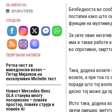
ОБЈАВЕНО НА:
Безбедноста во сооб
01/01/1970
постапки како што с
СПОДЕЛИ:
функции на мултимед
За сите овие негатив
има и такви работи к
во спротивно, смртта
ПОВРЗАНИ НАПИСИ
Ретка чест за
македонски возач –
Така, додека возите 
Петар Мијалков на
возите, а при тоа го
ексклузивен Michelin тест
поради што тој вооп
Новиот Mercedes-Benz
десно тој може да п
GLA станува многу
посериозен – повеќе
Исто така, додека в
простор, повеќе струја и
повеќе AI
звучи смешно, меѓут