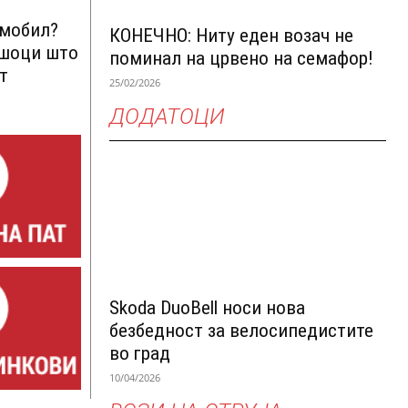
омобил?
КОНЕЧНО: Ниту еден возач не
ршоци што
поминал на црвено на семафор!
т
25/02/2026
ДОДАТОЦИ
Skoda DuoBell носи нова
безбедност за велосипедистите
во град
10/04/2026