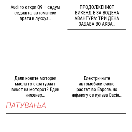
Audi го откри Q9 – седум
ПРОДОЛЖЕНИОТ
седишта, автоматски
ВИКЕНД Е ЗА ВОДЕНА
врати и луксуз...
АВАНТУРА: ТРИ ДЕНА
ЗАБАВА ВО АКВА...
Дали новите моторни
Електричните
масла го скратуваат
автомобили силно
векот на моторот? Еден
растат во Европа, но
инженер...
најмногу се купува Dacia...
ПАТУВАЊА