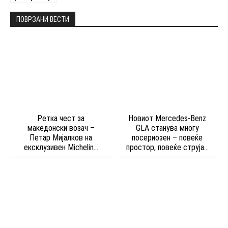
ПОВРЗАНИ ВЕСТИ
Ретка чест за
Новиот Mercedes-Benz
македонски возач –
GLA станува многу
Петар Мијалков на
посериозен – повеќе
ексклузивен Michelin...
простор, повеќе струја...