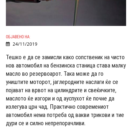
ОБЈАВЕНО НА:
24/11/2019
Тешко е да се замисли како сопственик на чисто
нов автомобил на бензинска станица става малку
масло во резервоарот. Така може да го
уништите моторот, јаглеродните наслаги ќе се
појават на врвот на цилиндрите и свеќичките,
маслото ќе изгори и од ауспухот ќе почне да
излегува црн чад. Практично современиот
автомобил нема потреба од вакви трикови и тие
дури се и силно непрепорачливи.