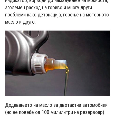
индикатор, кој води до намалување на моќноста,
зголемен расход на гориво и многу други
проблеми како детонација, горење на моторното
масло и друго.
Додавањето на масло за двотактни автомобили
(но не повеќе од 100 милилитри на резервоар)