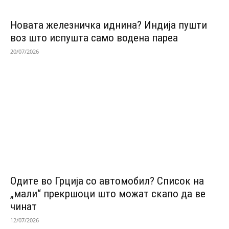
Новата железничка иднина? Индија пушти
воз што испушта само водена пареа
20/07/2026
Одитe во Грција со автомобил? Список на
„мали“ прекршоци што можат скапо да ве
чинат
12/07/2026