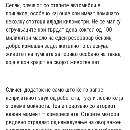
Сепак, случајот со старите автомибли е
поинаков, особено кај оние кои имаат поминато
неколку стотоци илјади километри. Не се малку
стручњаците кои тврдат дека коктел од 100
милилитри масло на еден резервоар бензин,
добро измешан задолжително го олеснува
животот на пумпата за гориво особено на таква,
која е кон крајот на својот животен пат.
- Advertisement -
Сличен додаток не само што ќе го запре
непријатниот звук од работата, туку и лесно ќе ја
зголеми моќноста. Тоа е поврзано со вториот
важен момент – компресијата. Старите мотори
редовно страдаат од намалување на овој важен