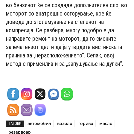
во бензинот ќе се создаде дополнителен слој во
моторот со внатрешно согорување, кое ќе
доведе до зголемување на степенот на
компресија. Се разбира, многу подобро е да
направите ремонт на моторот, да го смените
запечатениот дел и да ја утврдите вистинската
причина за „нерасположението“. Сепак, овој
метод е применлив и за „запушување на дупки“.
автомобил
возило
гориво
масло
ТАГОВИ
резервоар