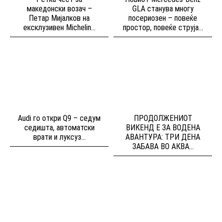
македонски возач –
GLA станува многу
Петар Мијалков на
посериозен – повеќе
ексклузивен Michelin...
простор, повеќе струја...
Audi го откри Q9 – седум
ПРОДОЛЖЕНИОТ
седишта, автоматски
ВИКЕНД Е ЗА ВОДЕНА
врати и луксуз...
АВАНТУРА: ТРИ ДЕНА
ЗАБАВА ВО АКВА...