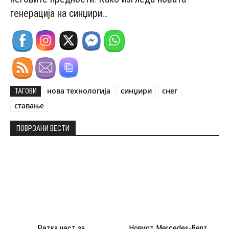
генерација на синџири…
нова технологија
синџири
снег
ТАГОВИ
ставање
ПОВРЗАНИ ВЕСТИ
Ретка чест за
Новиот Mercedes-Benz