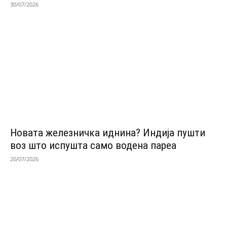
30/07/2026
Новата железничка иднина? Индија пушти
воз што испушта само водена пареа
20/07/2026