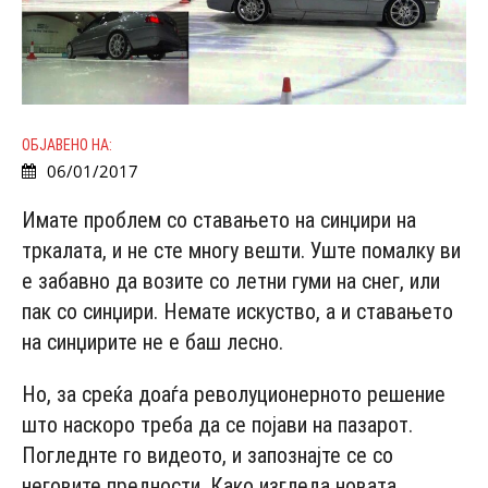
ОБЈАВЕНО НА:
06/01/2017
Имате проблем со ставањето на синџири на
тркалата, и не сте многу вешти. Уште помалку ви
е забавно да возите со летни гуми на снег, или
пак со синџири. Немате искуство, а и ставањето
на синџирите не е баш лесно.
Но, за среќа доаѓа револуционерното решение
што наскоро треба да се појави на пазарот.
Погледнте го видеото, и запознајте се со
неговите предности. Како изгледа новата