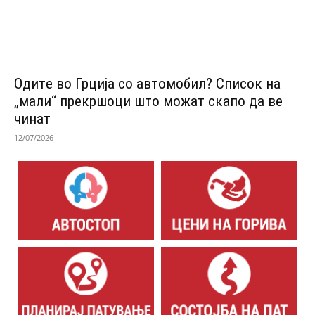
Одитe во Грција со автомобил? Список на
„мали“ прекршоци што можат скапо да ве
чинат
12/07/2026