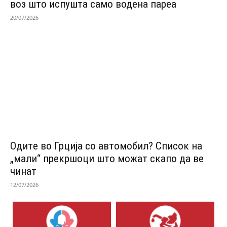
воз што испушта само водена пареа
20/07/2026
Одитe во Грција со автомобил? Список на
„мали“ прекршоци што можат скапо да ве
чинат
12/07/2026