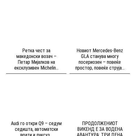
Ретка чест за
Новиот Mercedes-Benz
македонски возач –
GLA станува многу
Петар Мијалков на
посериозен – повеќе
ексклузивен Michelin...
простор, повеќе струја...
Audi го откри Q9 – седум
ПРОДОЛЖЕНИОТ
седишта, автоматски
ВИКЕНД Е ЗА ВОДЕНА
врати и луксуз...
АВАНТУРА: ТРИ ДЕНА