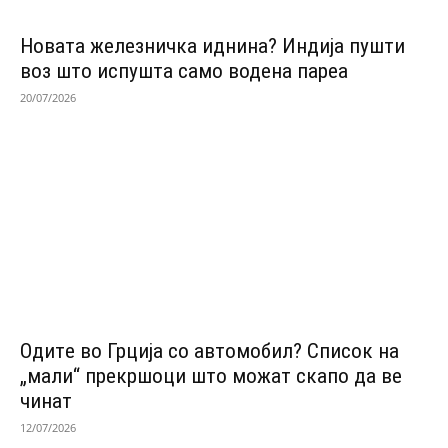
Новата железничка иднина? Индија пушти
воз што испушта само водена пареа
20/07/2026
Одитe во Грција со автомобил? Список на
„мали“ прекршоци што можат скапо да ве
чинат
12/07/2026