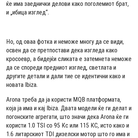
ќе има заеднички делови како поголемиот брат,
и „ибица изглед“.
- Advertisement -
Но, од оваа фотка и неможе многу да се види,
освен да се претпостави дека изгледа како
кросоевр, а бидејќи сликата е затемнета неможе
да се спореди предниот изглед, светлата и
другите детали и дали тие се идентични како и
новата Ibiza.
Arona треба да ја користи MQB платформата,
која ја има и кај Ibiza. Двата модели ќе ги делат и
погонските агрегати, што значи дека Arona ќе ги
користи 1.0 TSI со 95 Кс или 115 КС, исто како и
1.6 литарскиот TDI дизелски мотор што го има и