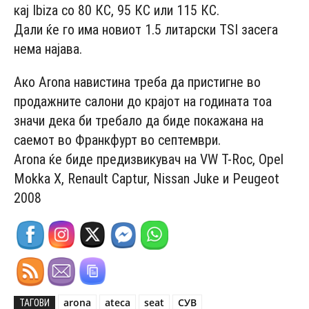
кај Ibiza со 80 КС, 95 КС или 115 КС.
Дали ќе го има новиот 1.5 литарски TSI засега
нема најава.
Ако Аrona навистина треба да пристигне во
продажните салони до крајот на годината тоа
значи дека би требало да биде покажана на
саемот во Франкфурт во септември.
Aronа ќе биде предизвикувач на VW T-Roc, Оpel
Mokka X, Renault Captur, Nissan Juke и Peugeot
2008
arona
ateca
seat
СУВ
ТАГОВИ