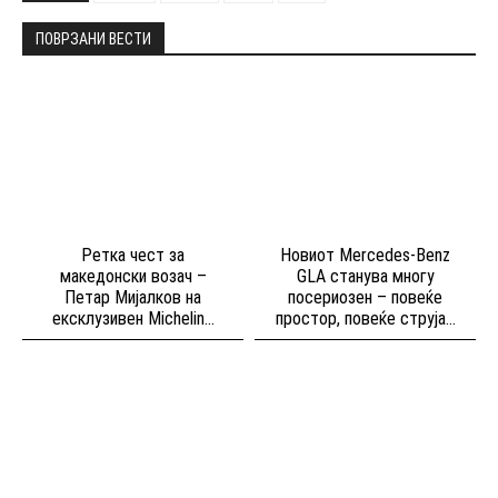
ПОВРЗАНИ ВЕСТИ
Ретка чест за
Новиот Mercedes-Benz
македонски возач –
GLA станува многу
Петар Мијалков на
посериозен – повеќе
ексклузивен Michelin...
простор, повеќе струја...