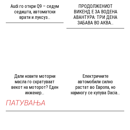
Audi го откри Q9 – седум
ПРОДОЛЖЕНИОТ
седишта, автоматски
ВИКЕНД Е ЗА ВОДЕНА
врати и луксуз...
АВАНТУРА: ТРИ ДЕНА
ЗАБАВА ВО АКВА...
Дали новите моторни
Електричните
масла го скратуваат
автомобили силно
векот на моторот? Еден
растат во Европа, но
инженер...
најмногу се купува Dacia...
ПАТУВАЊА