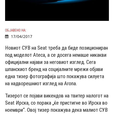
ОБЈАВЕНО НА:
17/04/2017
Новиот СУВ на Seat треба да биде позициониран
под моделот Ateca, a се досега немаше никакви
официјални најави за неговиот изглед. Сега
шпанскиот бренд на социјалните мрежи објави
една тизер фотографија што покажува силуета
на надворешниот изглед на Arona.
Тизерот се појави викендов на твитер налогот на
Seat Ирска, со порака „ќе пристигне во Ирска во
ноември“. Овој тизер покажува дека малиот СУВ