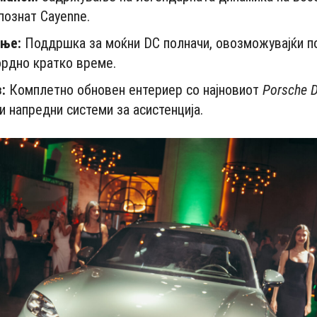
 познат Cayenne.
ење:
Поддршка за моќни DC полначи, овозможувајќи п
ордно кратко време.
:
Комплетно обновен ентериер со најновиот
Porsche D
и напредни системи за асистенција.