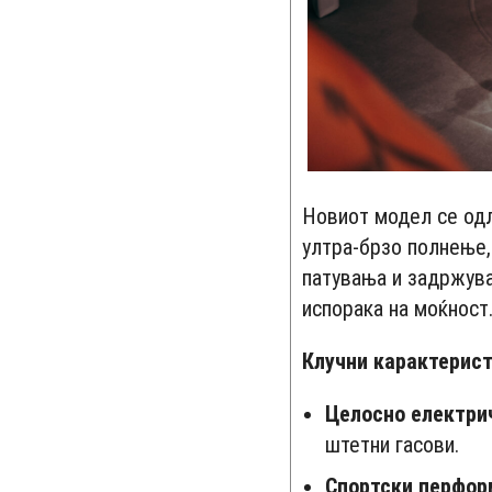
Новиот модел се одл
ултра-брзо полнење,
патувања и задржува
испорака на моќност
Клучни карактеристи
Целосно електрич
штетни гасови.
Спортски перфор