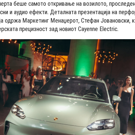
черта беше самото откривање на возилото, проследе
сни и аудио ефекти. Деталната презентација на перфо
 ја одржа Маркетинг Менаџерот, Стефан Јовановски, ко
ската прецизност зад новиот Cayenne Electric.