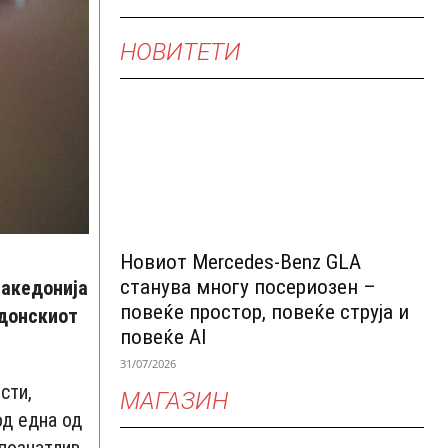
НОВИТЕТИ
Новиот Mercedes-Benz GLA
станува многу посериозен –
Македонија
повеќе простор, повеќе струја и
едонскиот
повеќе AI
31/07/2026
сти,
МАГАЗИН
од една од