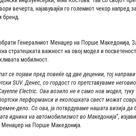
едонски инфлуенсерки, Миа Костова. Таа со својот пр
вори вечерта, најавувајќи го големиот чекор напред з
м бренд.
- Advertisement -
 обрати Генералниот Менаџер на Порше Македонија, З
акна стратешката важност на овој модел и посветеност
жливата мобилност.
пат се појави пред повеќе од две децении, тој направи
тски SUV. Денес, со гордост го претставуваме негови
ayenne Electric. Ова возило не е само нов модел, туку
спортски перформанси и еколошката свест можат сов
 ремек-дело. Со ова, ја потврдуваме нашата визија да
ата иднина на автомобилизмот во Македонија“
, изјав
н Менаџер на Порше Македонија.