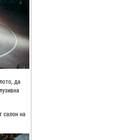
лото, да
клузивна
т салон на