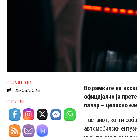
ОБЈАВЕНО НА:
Во рамките на екск
25/06/2026
официјално ја прет
СПОДЕЛИ:
пазар – целосно еле
Настанот, кој ги соб
автомобилски ентузи