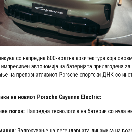
икува со напредна 800-волтна архитектура која овоз
 импресивен автономија на батеријата прилагодена за
ње на препознатливиот Porsche спортски ДНК со инс
.
ки на новиот Porsche Cayenne Electric:
ен погон:
Напредна технологија на батерии со нула ем
манси:
Задржување на легендарната динамика на воз