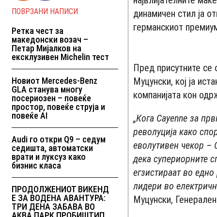
највлијателните мак
ПОВРЗАНИ НАПИСИ
динамичен стил ја от
германскиот премиу
Ретка чест за
македонски возач –
Петар Мијалков на
ексклузивен Michelin тест
Пред присутните се
Новиот Mercedes-Benz
Муцунски, кој ја ист
GLA станува многу
компанијата кон одр
посериозен – повеќе
простор, повеќе струја и
повеќе AI
„Кога Cayenne за прв
револуција како спор
Audi го откри Q9 – седум
еволутивен чекор – C
седишта, автоматски
врати и луксуз како
дека супериорните 
бизнис класа
егзистираат во едно
лидери во електричн
ПРОДОЛЖЕНИОТ ВИКЕНД
Е ЗА ВОДЕНА АВАНТУРА:
Муцунски, Генерале
ТРИ ДЕНА ЗАБАВА ВО
АКВА ПАРК ПРОБИШТИП