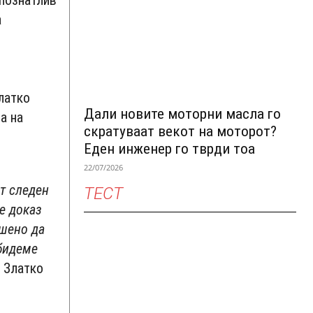
епознатлив
а
латко
Дали новите моторни масла го
а на
скратуваат векот на моторот?
Еден инженер го тврди тоа
22/07/2026
от следен
ТЕСТ
 е доказ
ршено да
 бидеме
и Златко