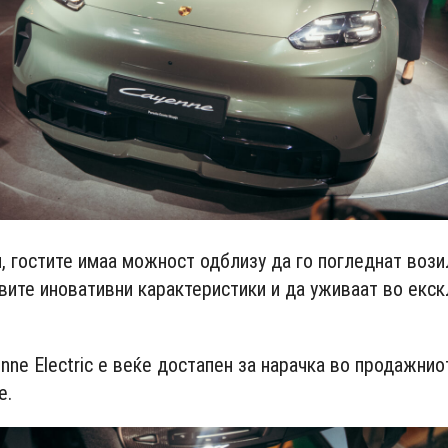
, гостите имаа можност одблизу да го погледнат вози
овите иновативни карактеристики и да уживаат во екс
nne Electric е веќе достапен за нарачкa во продажнио
e.