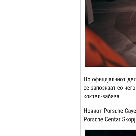
По официјалниот дел
се запознаат со нег
коктел-забава.
Новиот Porsche Caye
Porsche Centar Skopj