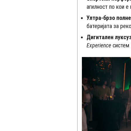
агилност по кои е
Ултра-брзо полн
батеријата за рек
Дигитален луксуз
Experience
систем 