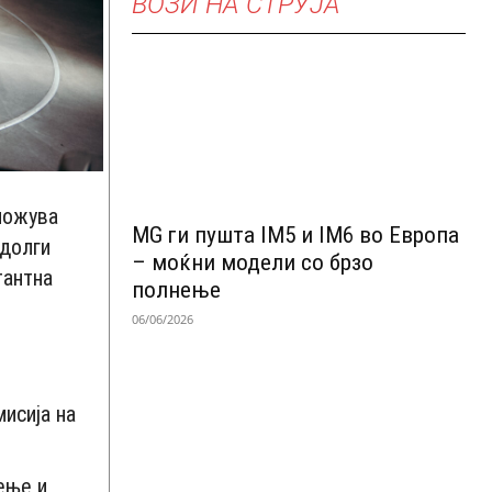
ВОЗИ НА СТРУЈА
можува
MG ги пушта IM5 и IM6 во Европа
 долги
– моќни модели со брзо
тантна
полнење
06/06/2026
исија на
ење и