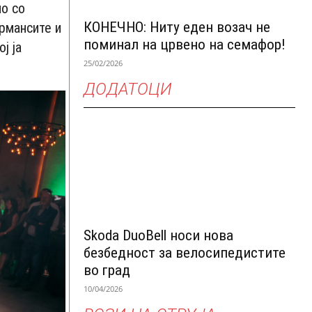
но со
КОНЕЧНО: Ниту еден возач не
рмансите и
поминал на црвено на семафор!
ј ја
25/02/2026
ДОДАТОЦИ
Skoda DuoBell носи нова
безбедност за велосипедистите
во град
10/04/2026