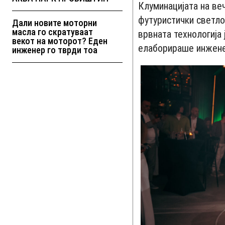
Клуминацијата на ве
футуристички светло
Дали новите моторни
масла го скратуваат
врвната технологија
векот на моторот? Еден
елаборираше инженер
инженер го тврди тоа