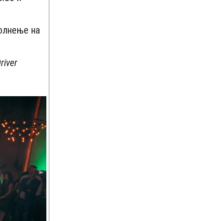
олнење на
river