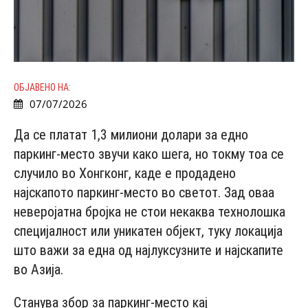
ОБЈАВЕНО НА:
07/07/2026
Да се платат 1,3 милиони долари за едно
паркинг-место звучи како шега, но токму тоа се
случило во Хонгконг, каде е продадено
најскапото паркинг-место во светот. Зад оваа
неверојатна бројка не стои некаква технолошка
специјалност или уникатен објект, туку локација
што важи за една од најлуксузните и најскапите
во Азија.
Станува збор за паркинг-место кај