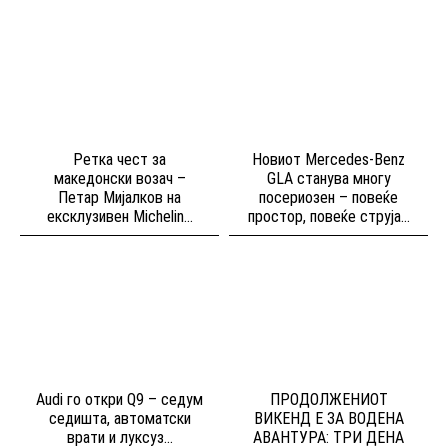
Ретка чест за
Новиот Mercedes-Benz
македонски возач –
GLA станува многу
Петар Мијалков на
посериозен – повеќе
ексклузивен Michelin...
простор, повеќе струја...
Audi го откри Q9 – седум
ПРОДОЛЖЕНИОТ
седишта, автоматски
ВИКЕНД Е ЗА ВОДЕНА
врати и луксуз...
АВАНТУРА: ТРИ ДЕНА