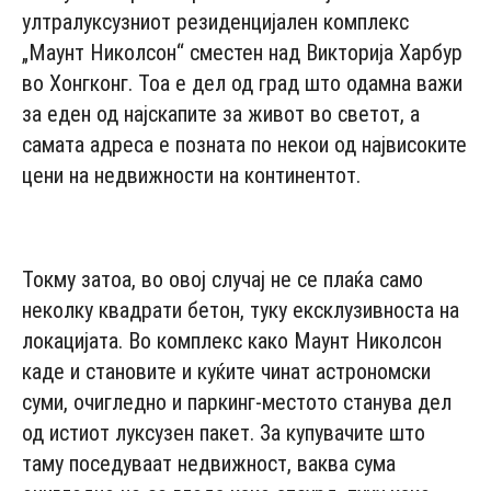
ултралуксузниот резиденцијален комплекс
„Маунт Николсон“ сместен над Викторија Харбур
во Хонгконг. Тоа е дел од град што одамна важи
за еден од најскапите за живот во светот, а
самата адреса е позната по некои од највисоките
цени на недвижности на континентот.
- Advertisement -
Токму затоа, во овој случај не се плаќа само
неколку квадрати бетон, туку ексклузивноста на
локацијата. Во комплекс како Маунт Николсон
каде и становите и куќите чинат астрономски
суми, очигледно и паркинг-местото станува дел
од истиот луксузен пакет. За купувачите што
таму поседуваат недвижност, ваква сума