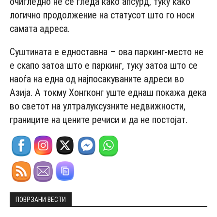
очигледно не се гледа како апсурд, туку како
логично продолжение на статусот што го носи
самата адреса.
Суштината е едноставна – ова паркинг-место не
е скапо затоа што е паркинг, туку затоа што се
наоѓа на една од најпосакуваните адреси во
Азија. А токму Хонгконг уште еднаш покажа дека
во светот на ултралуксузните недвижности,
границите на цените речиси и да не постојат.
ПОВРЗАНИ ВЕСТИ