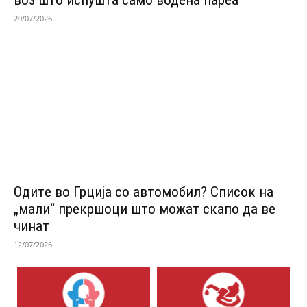
воз што испушта само водена пареа
20/07/2026
Одитe во Грција со автомобил? Список на
„мали“ прекршоци што можат скапо да ве
чинат
12/07/2026