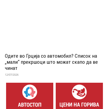
Одитe во Грција со автомобил? Список на
„мали“ прекршоци што можат скапо да ве
чинат
12/07/2026