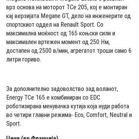
врз основа на моторот TCe 205, кој е монтиран
кај верзијата Mеgane GT, дело на инженерите од
спортскиот оддел на Renault Sport. Со
максимална моќност од 165 коњски сили и
максимален вртежен момент од 250 Нм,
достапен од 2500 в/мин, агрегатот троши само 6
литри гориво.
- Advertisement -
За дополнително задоволство зад воланот,
Energy TCe 165 е комбиниран со EDC
роботизирана менувачка кутија која нуди работа
во четири главни режима- Eco, Comfort, Neutral и
Sport.
Цени (во Франција)