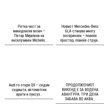
Ретка чест за
Новиот Mercedes-Benz
македонски возач –
GLA станува многу
Петар Мијалков на
посериозен – повеќе
ексклузивен Michelin...
простор, повеќе струја...
Audi го откри Q9 – седум
ПРОДОЛЖЕНИОТ
седишта, автоматски
ВИКЕНД Е ЗА ВОДЕНА
врати и луксуз...
АВАНТУРА: ТРИ ДЕНА
ЗАБАВА ВО АКВА...