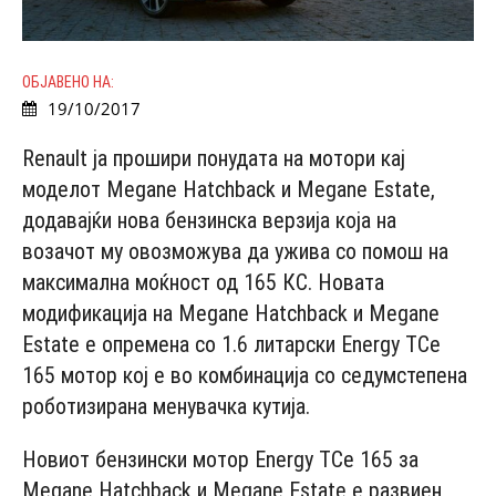
ОБЈАВЕНО НА:
19/10/2017
Renault ja прошири понудата на мотори кај
моделот Megane Hatchback и Mеgane Estate,
додавајќи нова бензинска верзија која на
возачот му овозможува да ужива со помош на
максимална моќност од 165 КС. Новата
модификација на Megane Hatchback и Mеgane
Estate е опремена со 1.6 литарски Energy TCe
165 мотор кој е во комбинација со седумстепена
роботизирана менувачка кутија.
Новиот бензински мотор Energy TCe 165 за
Megane Hatchback и Mеgane Estate е развиен