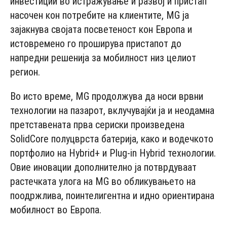
инвестиции во истражување и развој и пристап
насочен кон потребите на клиентите, MG ја
зајакнува својата посветеност кон Европа и
истовремено го проширува пристапот до
напредни решенија за мобилност низ целиот
регион.
Во исто време, MG продолжува да носи врвни
технологии на пазарот, вклучувајќи ја и неодамна
претставената прва сериски произведена
SolidCore полуцврста батерија, како и водечкото
портфолио на Hybrid+ и Plug-in Hybrid технологии.
Овие иновации дополнително ја потврдуваат
растечката улога на MG во обликувањето на
поодржлива, поинтелигентна и идно ориентирана
мобилност во Европа.