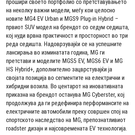
прошири своето портфолио со претставувањето
на неколку важни модели, меѓу кои целосно
новите MG4 EV Urban и MGS9 Plug-in Hybrid –
првиот SUV модел на брендот со седум седишта,
кој нуди врвна практичност и просторност во три
реда седишта. Надоврзувајќи се на успешните
лансирања во изминатата година, MG ги
претстави и моделите MGS5 EV, MGS6 EV и MG
HS Hybrid+, дополнително зацврстувајќи ја
својата позиција во сегментите на електрични и
хибридни возила. Во центарот на иновативната
приказна на брендот останува MG Cyberster, кој
продолжува да ги редефинира перформансите на
електричните автомобили преку совршен спој на
спортското наследство на MG, препознатливиот
roadster дизајн и најсовремената EV технологија.