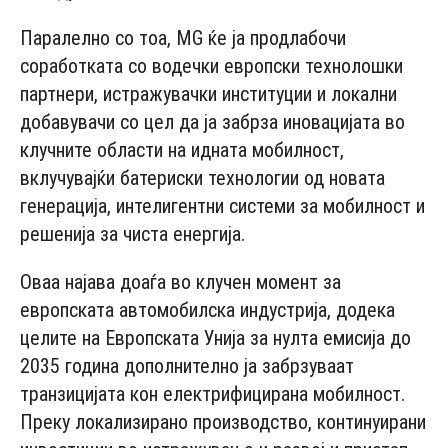
Паралелно со тоа, MG ќе ја продлабочи
соработката со водечки европски технолошки
партнери, истражувачки институции и локални
добавувачи со цел да ја забрза иновацијата во
клучните области на идната мобилност,
вклучувајќи батериски технологии од новата
генерација, интелигентни системи за мобилност и
решенија за чиста енергија.
Оваа најава доаѓа во клучен момент за
европската автомобилска индустрија, додека
целите на Европската Унија за нулта емисија до
2035 година дополнително ја забрзуваат
транзицијата кон електрифицирана мобилност.
Преку локализирано производство, континуирани