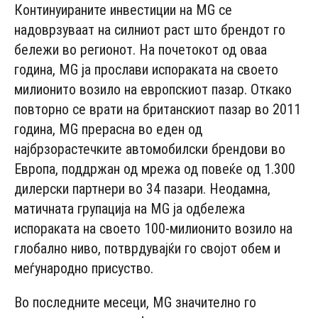
Континуираните инвестиции на MG се
надоврзуваат на силниот раст што брендот го
бележи во регионот. На почетокот од оваа
година, MG ја прослави испораката на своето
милионито возило на европскиот пазар. Откако
повторно се врати на британскиот пазар во 2011
година, MG прерасна во еден од
најбрзорастечките автомобилски брендови во
Европа, поддржан од мрежа од повеќе од 1.300
дилерски партнери во 34 пазари. Неодамна,
матичната групација на MG ја одбележа
испораката на своето 100-милионито возило на
глобално ниво, потврдувајќи го својот обем и
меѓународно присуство.
Во последните месеци, MG значително го