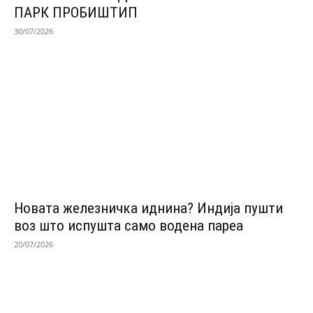
ПАРК ПРОБИШТИП
30/07/2026
Новата железничка иднина? Индија пушти
воз што испушта само водена пареа
20/07/2026