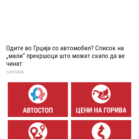
Одитe во Грција со автомобил? Список на
„мали“ прекршоци што можат скапо да ве
чинат
12/07/2026