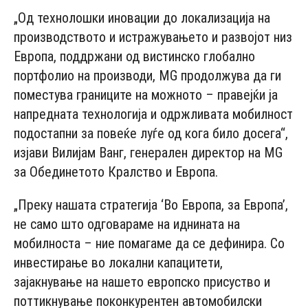
„Од технолошки иновации до локализација на
производството и истражувањето и развојот низ
Европа, поддржани од вистинско глобално
портфолио на производи, MG продолжува да ги
поместува границите на можното – правејќи ја
напредната технологија и одржливата мобилност
подостапни за повеќе луѓе од кога било досега“,
изјави Вилијам Ванг, генерален директор на MG
за Обединетото Кралство и Европа.
„Преку нашата стратегија ‘Во Европа, за Европа’,
не само што одговараме на иднината на
мобилноста – ние помагаме да се дефинира. Со
инвестирање во локални капацитети,
зајакнување на нашето европско присуство и
поттикнување поконкурентен автомобилски