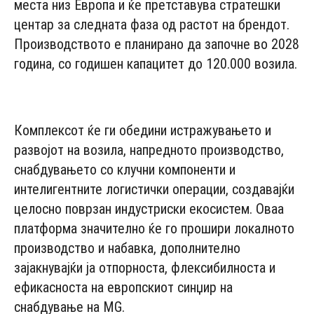
места низ Европа и ќе претставува стратешки
центар за следната фаза од растот на брендот.
Производството е планирано да започне во 2028
година, со годишен капацитет до 120.000 возила.
- Advertisement -
Комплексот ќе ги обедини истражувањето и
развојот на возила, напредното производство,
снабдувањето со клучни компоненти и
интелигентните логистички операции, создавајќи
целосно поврзан индустриски екосистем. Оваа
платформа значително ќе го прошири локалното
производство и набавка, дополнително
зајакнувајќи ја отпорноста, флексибилноста и
ефикасноста на европскиот синџир на
снабдување на MG.