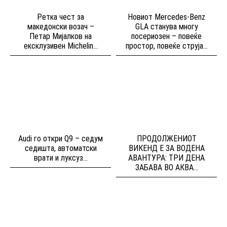
Ретка чест за
Новиот Mercedes-Benz
македонски возач –
GLA станува многу
Петар Мијалков на
посериозен – повеќе
ексклузивен Michelin...
простор, повеќе струја...
Audi го откри Q9 – седум
ПРОДОЛЖЕНИОТ
седишта, автоматски
ВИКЕНД Е ЗА ВОДЕНА
врати и луксуз...
АВАНТУРА: ТРИ ДЕНА
ЗАБАВА ВО АКВА...