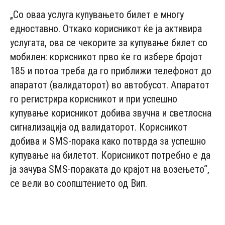
„Со оваа услуга купувањето билет е многу
едноставно. Откако корисникот ќе ја активира
услугата, ова се чекорите за купување билет со
мобилен: корисникот прво ќе го избере бројот
185 и потоа треба да го приближи телефонот до
апаратот (валидаторот) во автобусот. Апаратот
го регистрира корисникот и при успешно
купување корисникот добива звучна и светлосна
сигнализација од валидаторот. Корисникот
добива и SMS-порака како потврда за успешно
купување на билетот. Корисникот потребно е да
ја зачува SMS-пораката до крајот на возењето“,
се вели во соопштението од Вип.
- Advertisement -