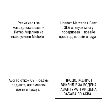
Ретка чест за
Новиот Mercedes-Benz
македонски возач –
GLA станува многу
Петар Мијалков на
посериозен – повеќе
ексклузивен Michelin...
простор, повеќе струја...
Audi го откри Q9 – седум
ПРОДОЛЖЕНИОТ
седишта, автоматски
ВИКЕНД Е ЗА ВОДЕНА
врати и луксуз...
АВАНТУРА: ТРИ ДЕНА
ЗАБАВА ВО АКВА...