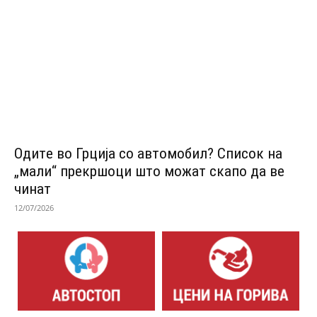
Одитe во Грција со автомобил? Список на
„мали“ прекршоци што можат скапо да ве
чинат
12/07/2026