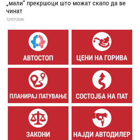
„мали“ прекршоци што можат скапо да ве
чинат
12/07/2026