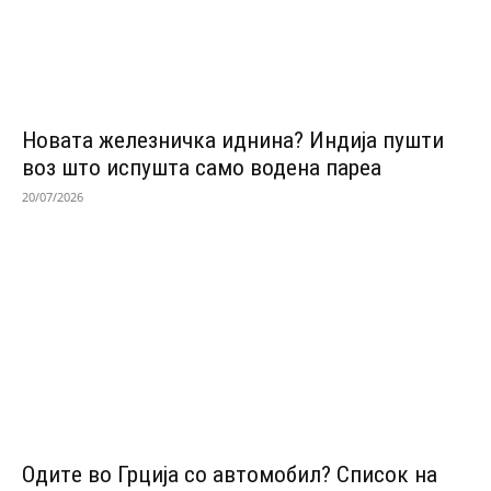
Новата железничка иднина? Индија пушти
воз што испушта само водена пареа
20/07/2026
Одитe во Грција со автомобил? Список на