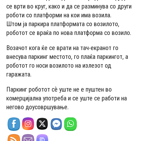
се врти во круг, како и да се разминува со други
роботи со платформи на кои има возила.
Штом ја паркира платформата со возилото,
роботот се враќа по нова платформа со возило.
Возачот кога ќе се врати на тач-екранот го
внесува паркинг местото, го плаќа паркингот, а
роботот го носи возилото на излезот од
гаражата.
Паркинг роботот сѐ уште не е пуштен во
комерцијална употреба и се уште се работи на
негово доусовршување.