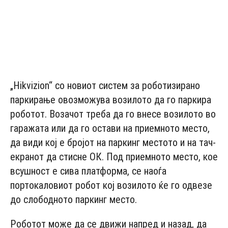
„Hikvizion“ со новиот систем за роботизирано
паркирање овозможува возилото да го паркира
роботот. Возачот треба да го внесе возилото во
гаражата или да го остави на приемното место,
да види кој е бројот на паркинг местото и на тач-
екранот да стисне ОК. Под приемното место, кое
всушност е сива платформа, се наоѓа
портокаловиот робот кој возилото ќе го одвезе
до слободното паркинг место.
Роботот може да се движи напред и назад, да