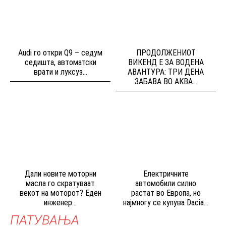
Audi го откри Q9 – седум
ПРОДОЛЖЕНИОТ
седишта, автоматски
ВИКЕНД Е ЗА ВОДЕНА
врати и луксуз...
АВАНТУРА: ТРИ ДЕНА
ЗАБАВА ВО АКВА...
Дали новите моторни
Електричните
масла го скратуваат
автомобили силно
векот на моторот? Еден
растат во Европа, но
инженер...
најмногу се купува Dacia...
ПАТУВАЊА