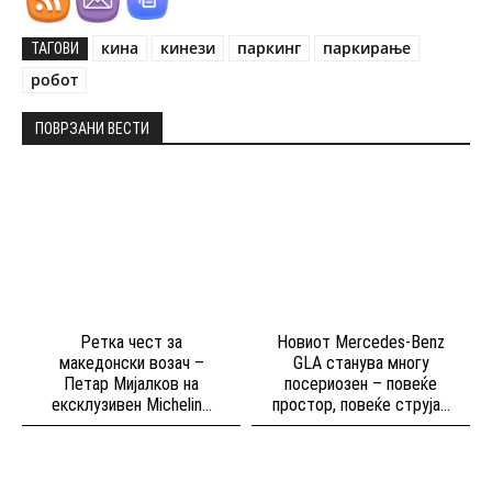
кина
кинези
паркинг
паркирање
ТАГОВИ
робот
ПОВРЗАНИ ВЕСТИ
Ретка чест за
Новиот Mercedes-Benz
македонски возач –
GLA станува многу
Петар Мијалков на
посериозен – повеќе
ексклузивен Michelin...
простор, повеќе струја...