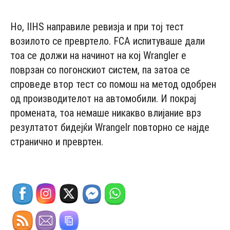
Но, IIHS направиле ревизја и при тој тест
возилото се превртело. FCA испитуваше дали
тоа се должи на начинот на кој Wrangler е
поврзан со погонскиот систем, па затоа се
спроведе втор тест со помош на метод одобрен
од производителот на автомобили. И покрај
промената, тоа немаше никакво влијание врз
резултатот бидејќи Wrangelr повторно се најде
странично и превртен.