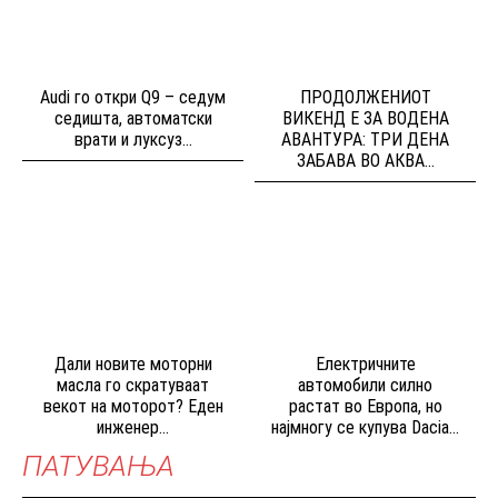
Audi го откри Q9 – седум
ПРОДОЛЖЕНИОТ
седишта, автоматски
ВИКЕНД Е ЗА ВОДЕНА
врати и луксуз...
АВАНТУРА: ТРИ ДЕНА
ЗАБАВА ВО АКВА...
Дали новите моторни
Електричните
масла го скратуваат
автомобили силно
векот на моторот? Еден
растат во Европа, но
инженер...
најмногу се купува Dacia...
ПАТУВАЊА