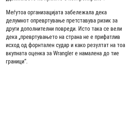
Меѓутоа организацијата забележала дека
делумнот опревртување претставува ризик за
други дополнителни повреди. Исто така се вели
дека „превртувањето на страна не е прифатлив
исход од форнтален судар и како резултат на тоа
вкупната оценка за Wrangler е намалена до тие
граници“.