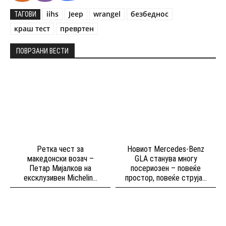
iihs
Jeep
wrangel
безбеднос
ТАГОВИ
краш тест
превртен
ПОВРЗАНИ ВЕСТИ
Ретка чест за
Новиот Mercedes-Benz
македонски возач –
GLA станува многу
Петар Мијалков на
посериозен – повеќе
ексклузивен Michelin...
простор, повеќе струја...