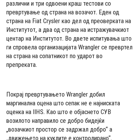
различни и три одвоени краш тестови со
превртување од страна на возачот. Еден од
страна на Fiat Crysler као дел од преоверката на
Институтот, а два од страна на истражувачкиот
центар на Институтот. Во двете испитувања што
ги спровела организацијата Wrangler се превртел
на страна на сопатникот по ударот во
препреката.
- Advertisement -
Покрај превртувањето Wranglеr добил
маргинална оцена што сепак не е најниската
оценка на IIHS. Као што е објаснето СУВ
возилото направило се добро бидејќи
„возачкиот простор се задржал добро“ а
„движењето на куклите е контролирано“.