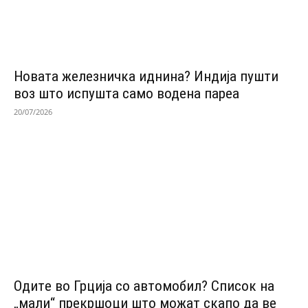
Новата железничка иднина? Индија пушти
воз што испушта само водена пареа
20/07/2026
Одитe во Грција со автомобил? Список на
„мали“ прекршоци што можат скапо да ве