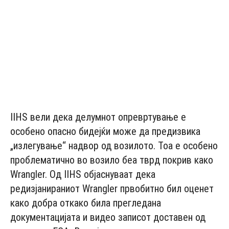
IIHS вели дека делумнот опревртување е
особено опасно бидејќи може да предизвика
„излегување“ надвор од возилото. Тоа е особено
проблематично во возило беа тврд покрив како
Wrangler. Од IIHS објаснуваат дека
редизјанираниот Wrangler првобитно бил оценет
како добра откако била прегледана
документацијата и видео записот доставен од