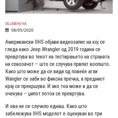
ОБЈАВЕНО НА:
08/05/2020
Американски IIHS објави видеозапис на кој се
гледа како Jeep Wrangler од 2019 година се
превртува во текот на тестирањето на страната
на совозачот – што се случува првпат воопшто.
Како што може да се види од повеќе агли
Wangler се заби во фиксна пречка, а предниот
крај се прекршува. И ако тоа може и да се
очекува – џипот потоа се превртува.
И ова не се случило еднаш. Како што
забележува IIHS моделот е оценуван во три