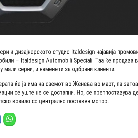
ри и дизајнерското студио Italdesign најавија промо
били – Italdesign Automobili Speciali. Таа ќе продава 
у мали серии, и наменети за одбрани клиенти.
рата ќе ја има на саемот во Женева во март, па зато
ации се уште не се достапни. Но, се претпоставува д
ртско возило со централно поставен мотор.