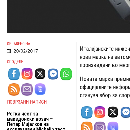
ОБЈАВЕНО НА:
Италијанските инжене
20/02/2017
нова марка на автомо
СПОДЕЛИ:
произведени во мног
Новата марка премие
официјалните информ
станува збор за спо
ПОВРЗАНИ НАПИСИ
Ретка чест за
македонски возач –
Петар Мијалков на
ексклузивен Michelin тест