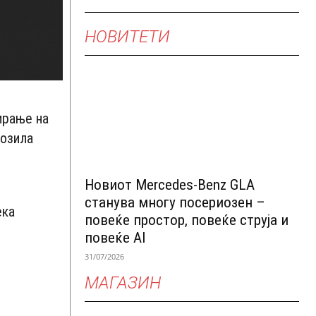
НОВИТЕТИ
вирање на
возила
Новиот Mercedes-Benz GLA
а
станува многу посериозен –
ека
повеќе простор, повеќе струја и
повеќе AI
31/07/2026
МАГАЗИН