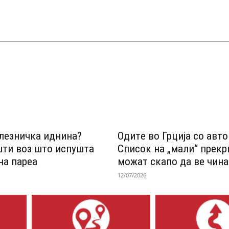
лезничка иднина?
Одитe во Грција со авт
шти воз што испушта
Список на „мали“ прек
на пареа
можат скапо да ве чина
12/07/2026