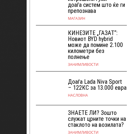
доаѓа систем што ќе ги
препознава
МАГАЗИН
КИНЕЗИТЕ „ГАЗАТ“:
Новиот BYD hybrid
може да помине 2.100
километри без
полнење
ЗАНИМЛИВОСТИ
Доаѓа Lada Niva Sport
– 122КС за 13.000 евра
НАСЛОВНА
ЗНАЕТЕ ЛИ? Зошто
служат црните точки на
стаклото на возилата?
ЗАНИМЛИВОСТИ