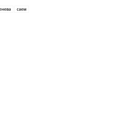
енева
саем