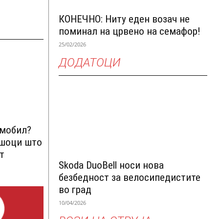
КОНЕЧНО: Ниту еден возач не
поминал на црвено на семафор!
25/02/2026
ДОДАТОЦИ
омобил?
ршоци што
т
Skoda DuoBell носи нова
безбедност за велосипедистите
во град
10/04/2026