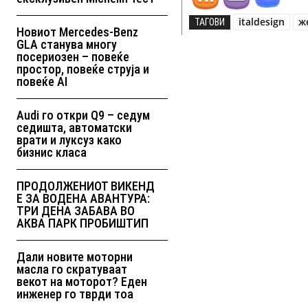
italdesign
ж
ТАГОВИ
Новиот Mercedes-Benz
GLA станува многу
посериозен – повеќе
простор, повеќе струја и
повеќе AI
Audi го откри Q9 – седум
седишта, автоматски
врати и луксуз како
бизнис класа
ПРОДОЛЖЕНИОТ ВИКЕНД
Е ЗА ВОДЕНА АВАНТУРА:
ТРИ ДЕНА ЗАБАВА ВО
АКВА ПАРК ПРОБИШТИП
Дали новите моторни
масла го скратуваат
векот на моторот? Еден
инженер го тврди тоа