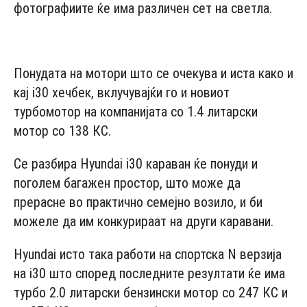
фотографиите ќе има различен сет на светла.
- Advertisement -
Понудата на мотори што се очекува и иста како и
кај i30 хечбек, вклучувајќи го и новиот
турбомотор на компанијата со 1.4 литарски
мотор со 138 КС.
Се разбира Hyundai i30 караван ќе понуди и
поголем багажен простор, што може да
прерасне во практично семејно возило, и би
можеле да им конкурираат на други каравани.
Hyundai исто така работи на спортска N верзија
на i30 што според последните резултати ќе има
турбо 2.0 литарски бензински мотор со 247 КС и