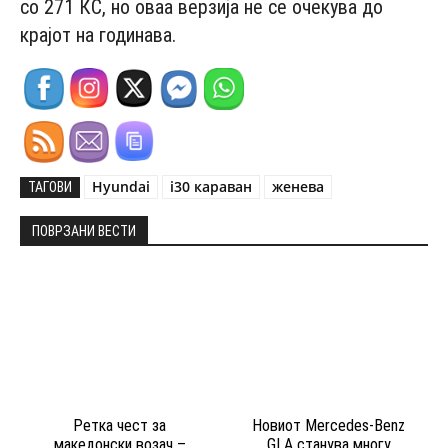
со 271 КС, но оваа верзија не се очекува до
крајот на годинава.
Hyundai
i30 караван
женева
ТАГОВИ
ПОВРЗАНИ ВЕСТИ
Ретка чест за
Новиот Mercedes-Benz
македонски возач –
GLA станува многу