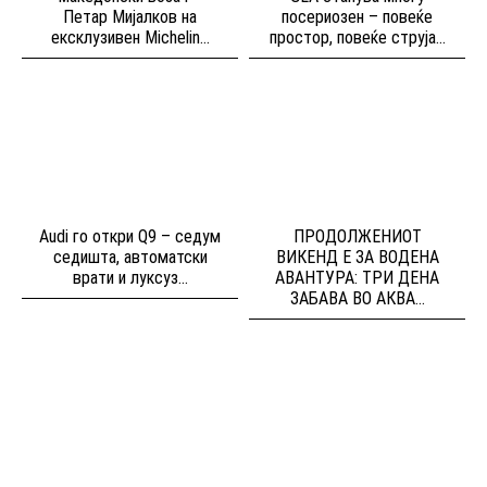
Петар Мијалков на
посериозен – повеќе
ексклузивен Michelin...
простор, повеќе струја...
Audi го откри Q9 – седум
ПРОДОЛЖЕНИОТ
седишта, автоматски
ВИКЕНД Е ЗА ВОДЕНА
врати и луксуз...
АВАНТУРА: ТРИ ДЕНА
ЗАБАВА ВО АКВА...