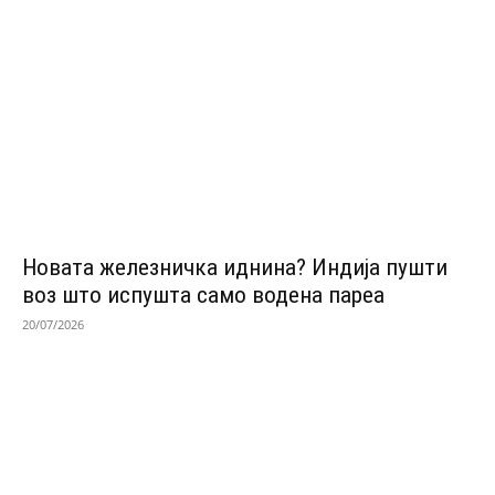
Новата железничка иднина? Индија пушти
воз што испушта само водена пареа
20/07/2026