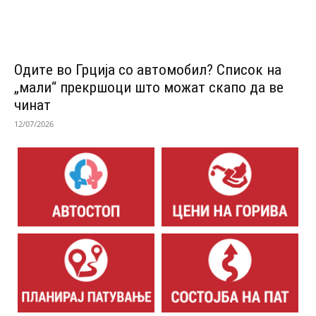
Одитe во Грција со автомобил? Список на
„мали“ прекршоци што можат скапо да ве
чинат
12/07/2026