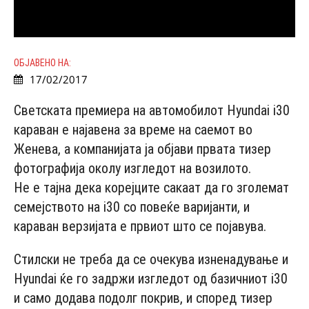
ОБЈАВЕНО НА:
17/02/2017
Светската премиера на автомобилот Hyundai i30
караван e најавена за време на саемот во
Женева, а компанијата ја објави првата тизер
фотографија околу изгледот на возилото.
Не е тајна дека корејците сакаат да го зголемат
семејството на i30 со повеќе варијанти, и
караван верзијата е првиот што се појавува.
Стилски не треба да се очекува изненадување и
Hyundai ќе го задржи изгледот од базичниот i30
и само додава подолг покрив, и според тизер