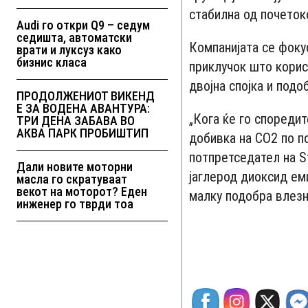
стабилна од почеток
Audi го откри Q9 – седум
седишта, автоматски
Компанијата се фоку
врати и луксуз како
бизнис класа
приклучок што корис
двојна спојка и подо
ПРОДОЛЖЕНИОТ ВИКЕНД
Е ЗА ВОДЕНА АВАНТУРА:
„Кога ќе го споредит
ТРИ ДЕНА ЗАБАВА ВО
АКВА ПАРК ПРОБИШТИП
добивка на CO2 по п
потпретседател на St
Дали новите моторни
јаглерод диоксид еми
масла го скратуваат
векот на моторот? Еден
малку подобра влезн
инженер го тврди тоа