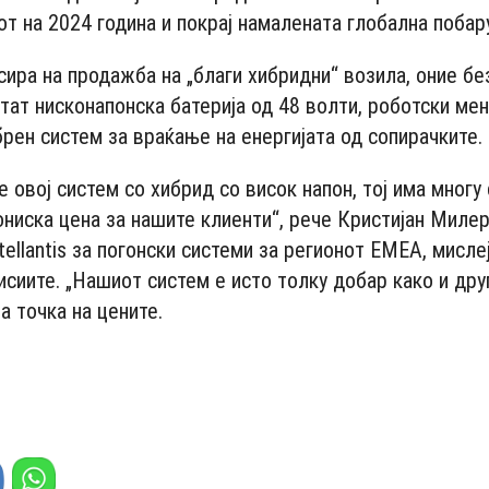
от на 2024 година и покрај намалената глобална побар
сира на продажба на „благи хибридни“ возила, оние бе
тат нисконапонска батерија од 48 волти, роботски мен
брен систем за враќање на енергијата од сопирачките.
е овој систем со хибрид со висок напон, тој има многу
ониска цена за нашите клиенти“, рече Кристијан Милер
ellantis за погонски системи за регионот ЕМЕА, мисле
сиите. „Нашиот систем е исто толку добар како и друг
а точка на цените.