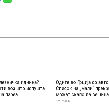
лезничка иднина?
Одитe во Грција со авт
шти воз што испушта
Список на „мали“ прек
на пареа
можат скапо да ве чина
12/07/2026