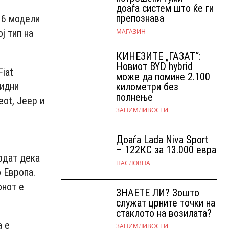
доаѓа систем што ќе ги
препознава
 36 модели
МАГАЗИН
ј тип на
КИНЕЗИТЕ „ГАЗАТ“:
Новиот BYD hybrid
iat
може да помине 2.100
ридни
километри без
полнење
eot, Jeep и
ЗАНИМЛИВОСТИ
Доаѓа Lada Niva Sport
– 122КС за 13.000 евра
врдат дека
НАСЛОВНА
 Европа.
онот е
ЗНАЕТЕ ЛИ? Зошто
служат црните точки на
стаклото на возилата?
а е
ЗАНИМЛИВОСТИ