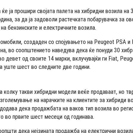
ка ќе ја прошири својата палета на хибридни возила на
дина, за да ја задоволи растечката побарувачка за ово
 на бензинските и електричните возила.
омобили, создаден со спојувањето на Peugeot PSA и F
дина, во соопштението наведува дека ќе понуди 30 хиб
о девет од своите 14 марки, вклучувајќи ги Fiat, Peug
ра уште шест во следните две години.
- Advertisement -
аа колку такви хибридни модели веќе продаваат, но т
 зголемување на нарачките на клиентите за хибриди во
додава дека продажбата на ваков тип возила во реги
то во првите шест месеци од годинава.
 соопшти дека нејзината продажба на електрични возил