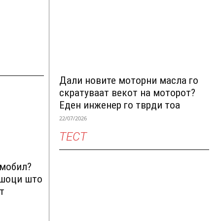
Дали новите моторни масла го
скратуваат векот на моторот?
Еден инженер го тврди тоа
22/07/2026
ТЕСТ
омобил?
ршоци што
т