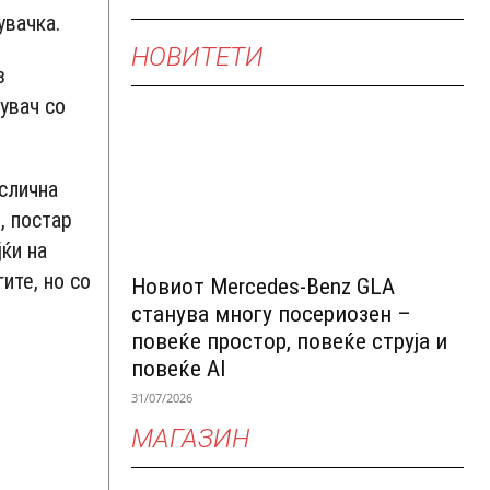
увачка.
НОВИТЕТИ
з
увач со
 слична
, постар
јќи на
ите, но со
Новиот Mercedes-Benz GLA
станува многу посериозен –
повеќе простор, повеќе струја и
повеќе AI
31/07/2026
МАГАЗИН