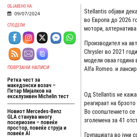
ОБЈАВЕНО НА:
Stellantis објави де
09/07/2024
во Европа до 2026 го
СПОДЕЛИ:
мотори, алтернатива
Производител на авт
Chrysler во 2021 го
модели оваа година в
ПОВРЗАНИ НАПИСИ
Alfa Romeo. и ланси
Ретка чест за
македонски возач –
Петар Мијалков на
Од Stellantis не каж
ексклузивен Michelin тест
реагираат на брзото
Новиот Mercedes-Benz
Во соопштението се 
GLA станува многу
зголемена за 41 отс
посериозен – повеќе
простор, повеќе струја и
повеќе AI
Групацијата во јуни