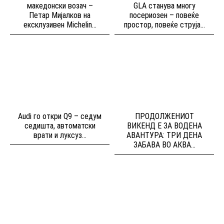
македонски возач –
GLA станува многу
Петар Мијалков на
посериозен – повеќе
ексклузивен Michelin...
простор, повеќе струја...
Audi го откри Q9 – седум
ПРОДОЛЖЕНИОТ
седишта, автоматски
ВИКЕНД Е ЗА ВОДЕНА
врати и луксуз...
АВАНТУРА: ТРИ ДЕНА
ЗАБАВА ВО АКВА...