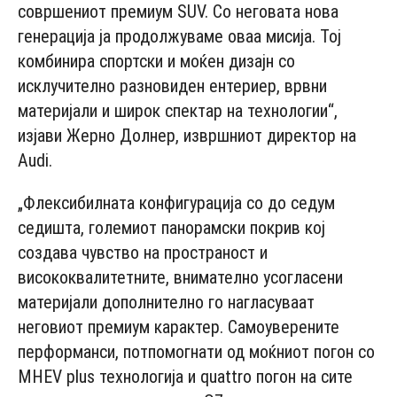
совршениот премиум SUV. Со неговата нова
генерација ја продолжуваме оваа мисија. Тој
комбинира спортски и моќен дизајн со
исклучително разновиден ентериер, врвни
материјали и широк спектар на технологии“,
изјави Жерно Долнер, извршниот директор на
Audi.
„Флексибилната конфигурација со до седум
седишта, големиот панорамски покрив кој
создава чувство на пространост и
висококвалитетните, внимателно усогласени
материјали дополнително го нагласуваат
неговиот премиум карактер. Самоуверените
перформанси, потпомогнати од моќниот погон со
MHEV plus технологија и quattro погон на сите