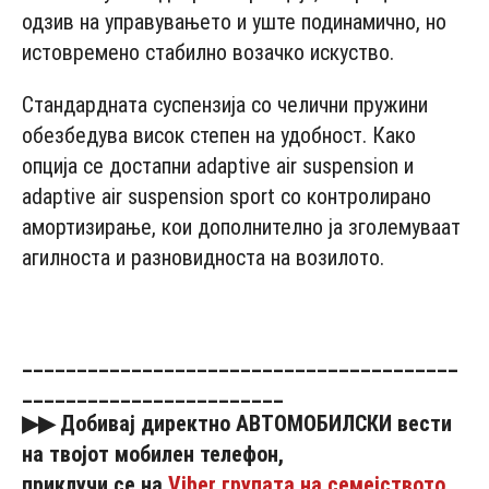
одзив на управувањето и уште подинамично, но
истовремено стабилно возачко искуство.
Стандардната суспензија со челични пружини
обезбедува висок степен на удобност. Како
опција се достапни adaptive air suspension и
adaptive air suspension sport со контролирано
амортизирање, кои дополнително ја зголемуваат
агилноста и разновидноста на возилото.
________________________________________
________________________
▶▶
Добивај
директно АВТОМОБИЛСКИ
вести
на
твојот
мобилен
телефон,
приклучи
се
на
Viber групата на семејството