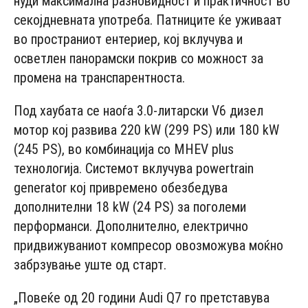
нуди максимална разновидност и практичност во
секојдневната употреба. Патниците ќе уживаат
во пространиот ентериер, кој вклучува и
осветлен панорамски покрив со можност за
промена на транспарентноста.
Под хаубата се наоѓа 3.0-литарски V6 дизел
мотор кој развива 220 kW (299 PS) или 180 kW
(245 PS), во комбинација со MHEV plus
технологија. Системот вклучува powertrain
generator кој привремено обезбедува
дополнителни 18 kW (24 PS) за поголеми
перформанси. Дополнително, електрично
придвижуваниот компресор овозможува моќно
забрзување уште од старт.
„Повеќе од 20 години Audi Q7 го претставува