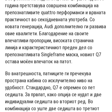
година претставува совршена комбинација на
препознатливите quattro перформанси и врвната
практичност во секојдневната употреба. Со
новата генерација, Audi дополнително ги развива
овие квалитети. Благодарение на своите
впечатливи пропорции, високата странична
линија и карактеристичниот преден дел со
препознатливата Singleframe маска, новиот Q7
остава моќен впечаток на патот.
Во внатрешноста, патниците ги пречекува
пространа кабина со исклучително ниво на
удобност. Стандардно, Q7 е опремен со пет
седишта. За првпат, како опција се нудат и две
индивидуални седишта во вториот ред. Во
комбинација со уште две седишта во третиот