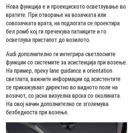
Нова функција е и проекциското осветлување во
вратите. При отворање на возачката или
совозачката врата, на подлогата се проектира
бел ромб кој ги пречекува патниците и го
осветлува пристапот до возилото.
Audi дополнително ги интегрира светлосните
функции со системите за асистенција при возење.
На пример, преку lane guidance и orientation
светлата, важните информации од асистентите
се прикажуваат директно во видното поле на
возачот, со јасна визуелна врска со околината.
На овој начин дополнително се зголемува
безбедноста при возење.