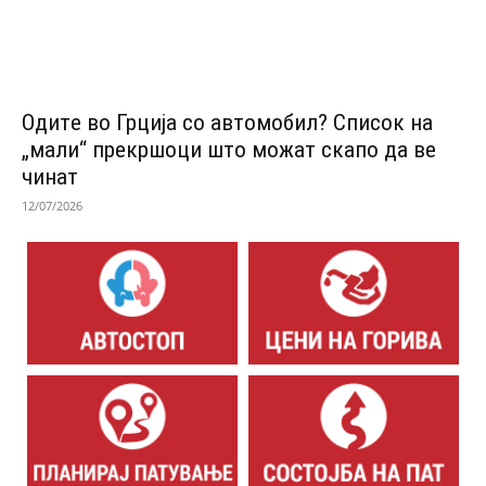
Одитe во Грција со автомобил? Список на
„мали“ прекршоци што можат скапо да ве
чинат
12/07/2026