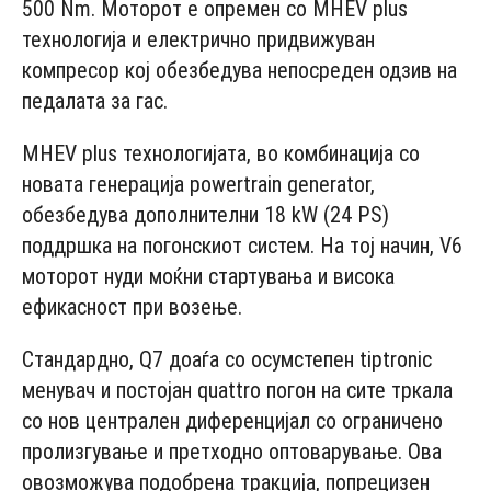
500 Nm. Моторот е опремен со MHEV plus
технологија и електрично придвижуван
компресор кој обезбедува непосреден одзив на
педалата за гас.
MHEV plus технологијата, во комбинација со
новата генерација powertrain generator,
обезбедува дополнителни 18 kW (24 PS)
поддршка на погонскиот систем. На тој начин, V6
моторот нуди моќни стартувања и висока
ефикасност при возење.
Стандардно, Q7 доаѓа со осумстепен tiptronic
менувач и постојан quattro погон на сите тркала
со нов централен диференцијал со ограничено
пролизгување и претходно оптоварување. Ова
овозможува подобрена тракција, попрецизен