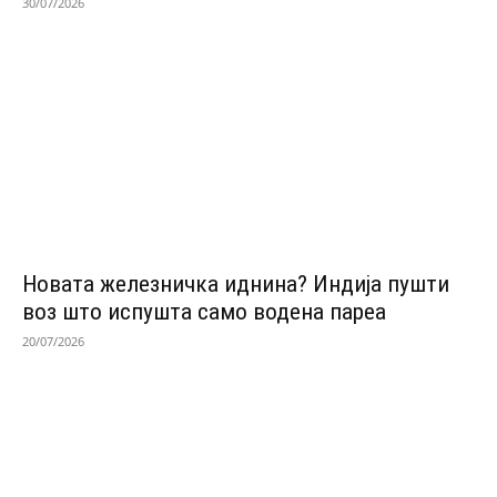
30/07/2026
Новата железничка иднина? Индија пушти
воз што испушта само водена пареа
20/07/2026