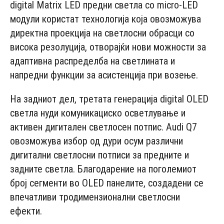
digital Matrix LED предни светла со micro-LED
модули користат технологија која овозможува
директна проекција на светлосни обрасци со
висока резолуција, отворајќи нови можности за
адаптивна распределба на светлината и
напредни функции за асистенција при возење.
На задниот дел, третата генерација digital OLED
светла нуди комуникациско осветлување и
активен дигитален светлосен потпис. Audi Q7
овозможува избор од дури осум различни
дигитални светлосни потписи за предните и
задните светла. Благодарение на поголемиот
број сегменти во OLED панелите, создадени се
впечатливи тродимензионални светлосни
ефекти.