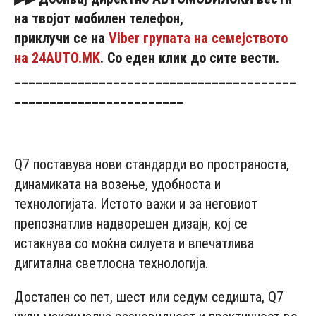
на
твојот
мобилен
телефон,
приклучи
се
на
Viber групата на семејството
на 24AUTO.MK
. Со еден клик до сите вести.
________________________________________
________________________
- Advertisement -
Q7 поставува нови стандарди во пространоста,
динамиката на возење, удобноста и
технологијата. Истото важи и за неговиот
препознатлив надворешен дизајн, кој се
истакнува со моќна силуета и впечатлива
дигитална светлосна технологија.
Достапен со пет, шест или седум седишта, Q7