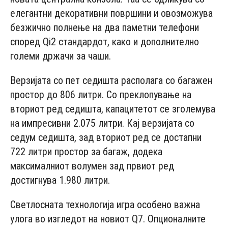
елегантни декоративни површини и овозможува
безжично полнење на два паметни телефони
според Qi2 стандардот, како и дополнително
големи држачи за чаши.
Верзијата со пет седишта располага со багажен
простор до 806 литри. Со преклопување на
вториот ред седишта, капацитетот се зголемува
на импресивни 2.075 литри. Кај верзијата со
седум седишта, зад вториот ред се достапни
722 литри простор за багаж, додека
максималниот волумен зад првиот ред
достигнува 1.980 литри.
Светлосната технологија игра особено важна
улога во изгледот на новиот Q7. Опционалните