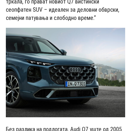
тркала, го прават новиот Q7 вистински
сеопфатен SUV – идеален за деловни обврски,
семејни патувања и слободно време.“
Без разлика на подлогата, Audi Q7 уште од 2005