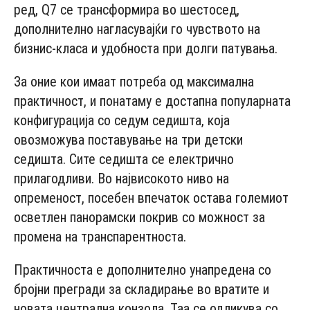
ред, Q7 се трансформира во шестосед,
дополнително нагласувајќи го чувството на
бизнис-класа и удобноста при долги патувања.
За оние кои имаат потреба од максимална
практичност, и понатаму е достапна популарната
конфигурација со седум седишта, која
овозможува поставување на три детски
седишта. Сите седишта се електрично
прилагодливи. Во највисокото ниво на
опременост, посебен впечаток остава големиот
осветлен панорамски покрив со можност за
промена на транспарентноста.
Практичноста е дополнително унапредена со
бројни прегради за складирање во вратите и
новата централна конзола. Таа се одликува со