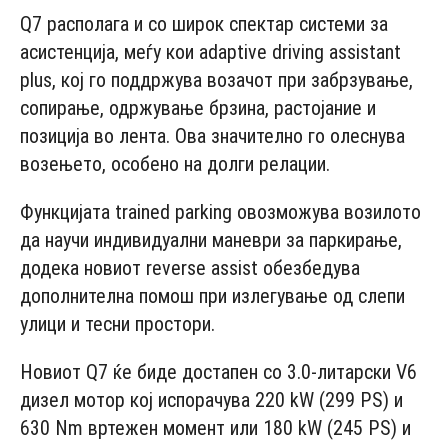
Q7 располага и со широк спектар системи за
асистенција, меѓу кои adaptive driving assistant
plus, кој го поддржува возачот при забрзување,
сопирање, одржување брзина, растојание и
позиција во лента. Ова значително го олеснува
возењето, особено на долги релации.
Функцијата trained parking овозможува возилото
да научи индивидуални маневри за паркирање,
додека новиот reverse assist обезбедува
дополнителна помош при излегување од слепи
улици и тесни простори.
Новиот Q7 ќе биде достапен со 3.0-литарски V6
дизел мотор кој испорачува 220 kW (299 PS) и
630 Nm вртежен момент или 180 kW (245 PS) и