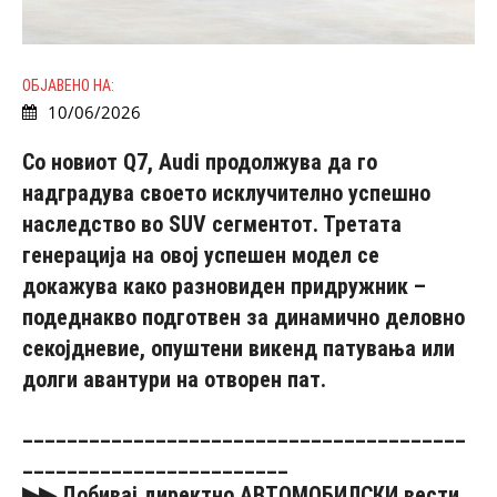
ОБЈАВЕНО НА:
10/06/2026
Со новиот Q7, Audi продолжува да го
надградува своето исклучително успешно
наследство во SUV сегментот. Третата
генерација на овој успешен модел се
докажува како разновиден придружник –
подеднакво подготвен за динамично деловно
секојдневие, опуштени викенд патувања или
долги авантури на отворен пат.
________________________________________
________________________
▶▶
Добивај
директно АВТОМОБИЛСКИ
вести