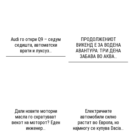
Audi го откри Q9 – седум
ПРОДОЛЖЕНИОТ
седишта, автоматски
ВИКЕНД Е ЗА ВОДЕНА
врати и луксуз...
АВАНТУРА: ТРИ ДЕНА
ЗАБАВА ВО АКВА...
Дали новите моторни
Електричните
масла го скратуваат
автомобили силно
векот на моторот? Еден
растат во Европа, но
инженер...
најмногу се купува Dacia...