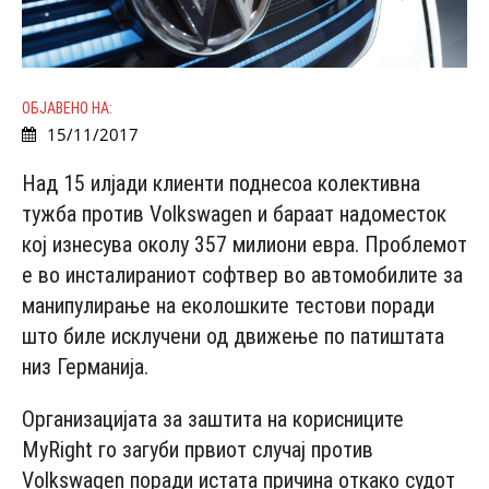
ОБЈАВЕНО НА:
15/11/2017
Над 15 илјади клиенти поднесоа колективна
тужба против Volkswagen и бараат надоместок
кој изнесува околу 357 милиони евра. Проблемот
е во инсталираниот софтвер во автомобилите за
манипулирање на еколошките тестови поради
што биле исклучени од движење по патиштата
низ Германија.
Организацијата за заштита на корисниците
MyRight го загуби првиот случај против
Volkswagen поради истата причина откако судот