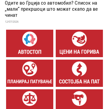
Одитe во Грција со автомобил? Список на
„мали“ прекршоци што можат скапо да ве
чинат
12/07/2026