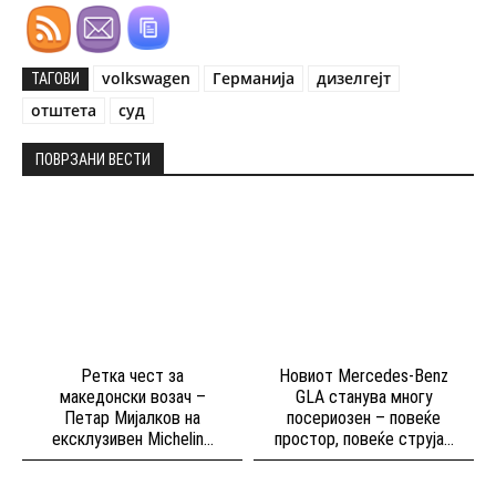
volkswagen
Германија
дизелгејт
ТАГОВИ
отштета
суд
ПОВРЗАНИ ВЕСТИ
Ретка чест за
Новиот Mercedes-Benz
македонски возач –
GLA станува многу
Петар Мијалков на
посериозен – повеќе
ексклузивен Michelin...
простор, повеќе струја...