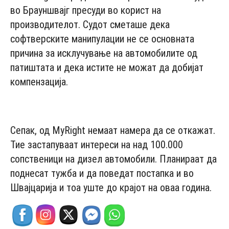
во Брауншвајг пресуди во корист на
производителот. Судот сметаше дека
софтверските манипулации не се основната
причина за исклучување на автомобилите од
патиштата и дека истите не можат да добијат
компензација.
- Advertisement -
Сепак, од MyRight немаат намера да се откажат.
Тие застапуваат интереси на над 100.000
сопственици на дизел автомобили. Планираат да
поднесат тужба и да поведат постапка и во
Швајцарија и тоа уште до крајот на оваа година.