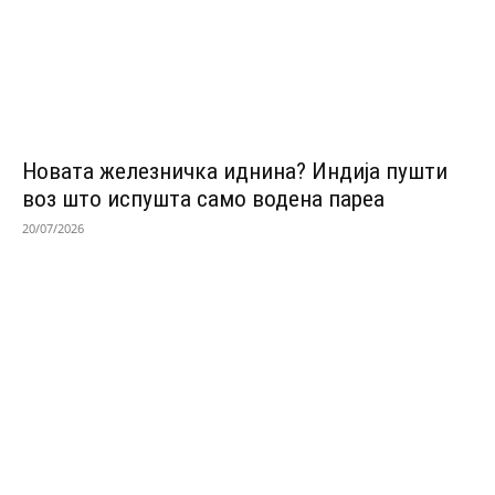
Новата железничка иднина? Индија пушти
воз што испушта само водена пареа
20/07/2026