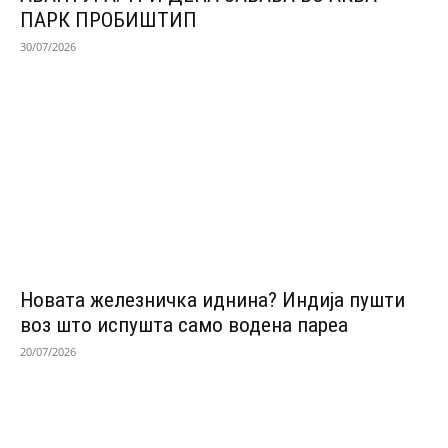
ПАРК ПРОБИШТИП
30/07/2026
Новата железничка иднина? Индија пушти
воз што испушта само водена пареа
20/07/2026