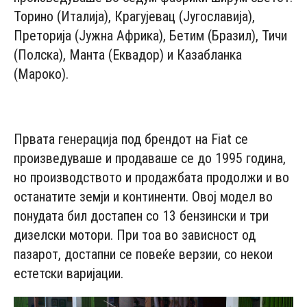
Торино (Италија), Крагујевац (Југославија),
Преторија (Јужна Африка), Бетим (Бразил), Тичи
(Полска), Манта (Еквадор) и Казабланка
(Мароко).
- Advertisement -
Првата генерација под брендот на Fiat се
произведуваше и продаваше се до 1995 година,
но производството и продажбата продолжи и во
останатите земји и континенти. Овој модел во
понудата бил достапен со 13 бензински и три
дизелски мотори. При тоа во зависност од
пазарот, достапни се повеќе верзии, со некои
естетски варијации.