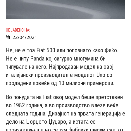
ОБЈАВЕНО НА:
22/04/2021
Не, не е тоа Fiat 500 или попознато како Фиќо.
Не е ниту Panda кој сигурно многумина би
типувале на него. Најпродаван модел на овој
италијански производител е моделот Uno со
продадени повеќе од 10 милиони примероци.
Во понудата на Fiat овој модел беше претставен
во 1982 година, а во производство влезе веќе
следната година. Дизајнот на првата генерација е
дело на Џорџето Џуџаро, а истата се
произведуваше во седум фабрики ширум светот: