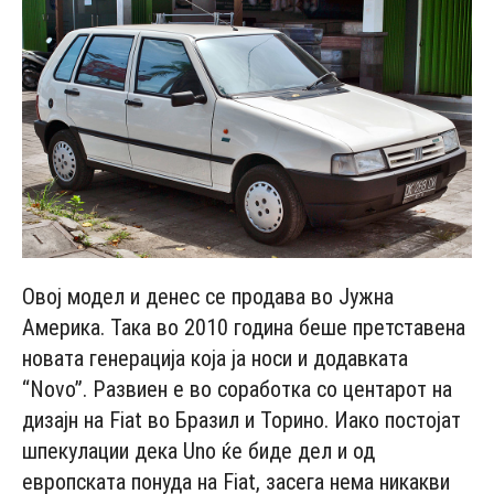
Овој модел и денес се продава во Јужна
Америка. Така во 2010 година беше претставена
новата генерација која ја носи и додавката
“Novo”. Развиен е во соработка со центарот на
дизајн на Fiat во Бразил и Торино. Иако постојат
шпекулации дека Uno ќе биде дел и од
европската понуда на Fiat, засега нема никакви