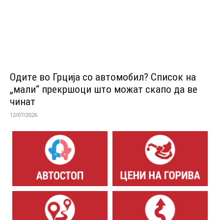
Одитe во Грција со автомобил? Список на
„мали“ прекршоци што можат скапо да ве
чинат
12/07/2026