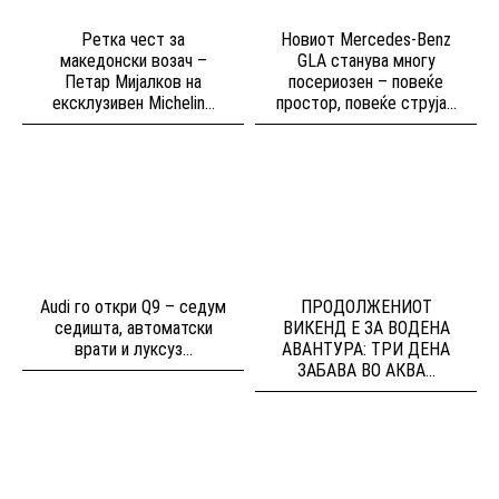
Ретка чест за
Новиот Mercedes-Benz
македонски возач –
GLA станува многу
Петар Мијалков на
посериозен – повеќе
ексклузивен Michelin...
простор, повеќе струја...
Audi го откри Q9 – седум
ПРОДОЛЖЕНИОТ
седишта, автоматски
ВИКЕНД Е ЗА ВОДЕНА
врати и луксуз...
АВАНТУРА: ТРИ ДЕНА
ЗАБАВА ВО АКВА...