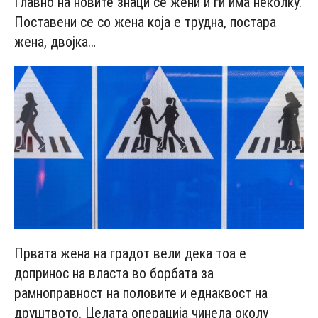
Главно на новите знаци се жени и ги има неколку.
Поставени се со жена која е трудна, постара
жена, двојка…
Првата жена на градот вели дека тоа е
допринос на власта во борбата за
рамноправност на половите и еднаквост на
друштвото. Целата операција чинела околу