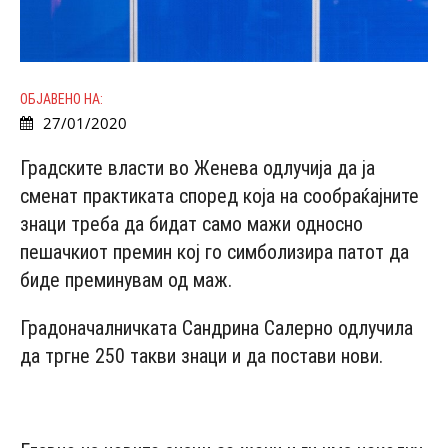
ОБЈАВЕНО НА:
27/01/2020
Градските власти во Женева одлучија да ја
сменат практиката според која на сообраќајните
знаци треба да бидат само мажи односно
пешачкиот премин кој го симболизира патот да
биде преминувам од маж.
Градоначалничката Сандрина Салерно одлучила
да тргне 250 такви знаци и да постави нови.
- Advertisement -