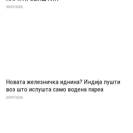
30/07/2026
Новата железничка иднина? Индија пушти
воз што испушта само водена пареа
20/07/2026