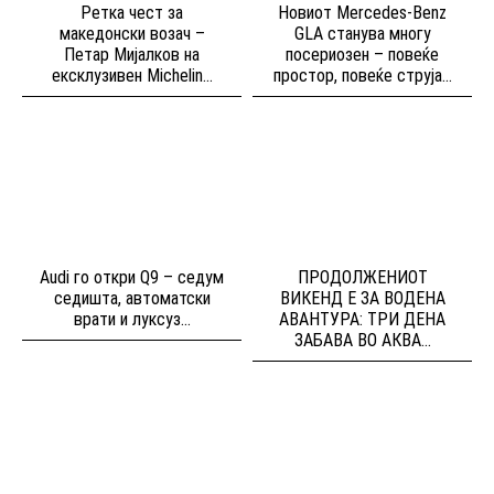
Ретка чест за
Новиот Mercedes-Benz
македонски возач –
GLA станува многу
Петар Мијалков на
посериозен – повеќе
ексклузивен Michelin...
простор, повеќе струја...
Audi го откри Q9 – седум
ПРОДОЛЖЕНИОТ
седишта, автоматски
ВИКЕНД Е ЗА ВОДЕНА
врати и луксуз...
АВАНТУРА: ТРИ ДЕНА
ЗАБАВА ВО АКВА...