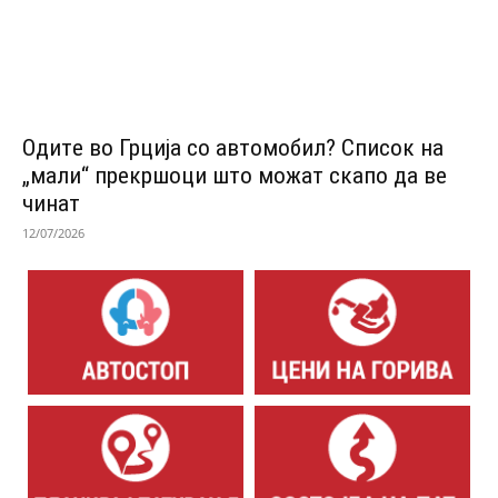
Одитe во Грција со автомобил? Список на
„мали“ прекршоци што можат скапо да ве
чинат
12/07/2026